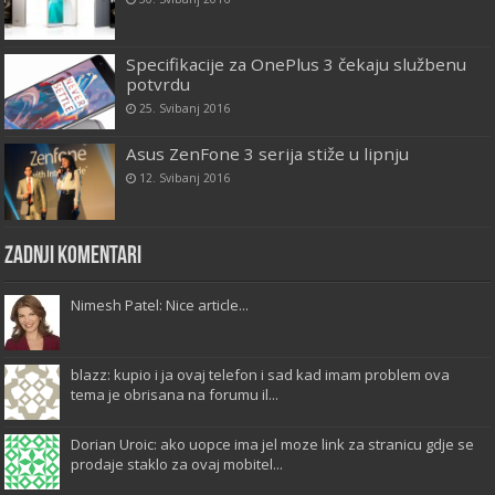
Specifikacije za OnePlus 3 čekaju službenu
potvrdu
25. Svibanj 2016
Asus ZenFone 3 serija stiže u lipnju
12. Svibanj 2016
Zadnji komentari
Nimesh Patel: Nice article...
blazz: kupio i ja ovaj telefon i sad kad imam problem ova
tema je obrisana na forumu il...
Dorian Uroic: ako uopce ima jel moze link za stranicu gdje se
prodaje staklo za ovaj mobitel...