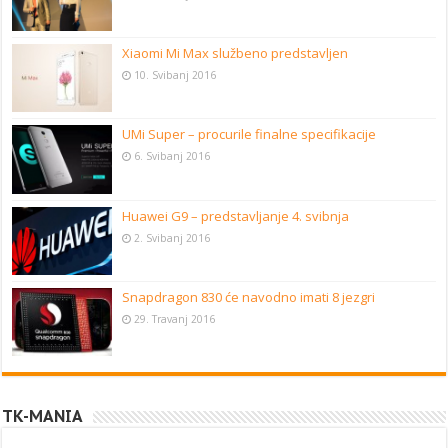
Xiaomi Mi Max službeno predstavljen
10. Svibanj 2016
UMi Super – procurile finalne specifikacije
6. Svibanj 2016
Huawei G9 – predstavljanje 4. svibnja
2. Svibanj 2016
Snapdragon 830 će navodno imati 8 jezgri
29. Travanj 2016
TK-MANIA