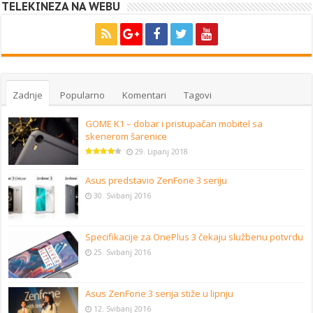
TELEKINEZA NA WEBU
Zadnje
Popularno
Komentari
Tagovi
GOME K1 – dobar i pristupačan mobitel sa
skenerom šarenice
29. Lipanj 2018
Asus predstavio ZenFone 3 seriju
30. Svibanj 2016
Specifikacije za OnePlus 3 čekaju službenu potvrdu
25. Svibanj 2016
Asus ZenFone 3 serija stiže u lipnju
12. Svibanj 2016