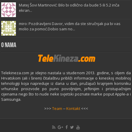
Matej Šovi Martinović: Bilo bi odlično da bude 5 ili 5.2 inča
ekran...
miro: Pozdravljeni Davor, vidim da ste stručnjak pa bi vas
molio za pomoć.Dobio sam no...
O Nama
Telekineza.com je idejno nastala u studenom 2013. godine, s ciljem da
Hrvatskom (ali i širem) čitalaštvu približi informacije o kineskoj mobilnoj
tehnologiji koja napreduje iz dana u dan, pružajući krajnjem korisniku
vrhunske proizvode po puno povoljnijim, jeftinijim i pristupačnijim
cijenama nego što to nude neke svjetski poznate marke poput Apple-a i
Samsunga.
>>>
Team
--
Kontakt
<<<