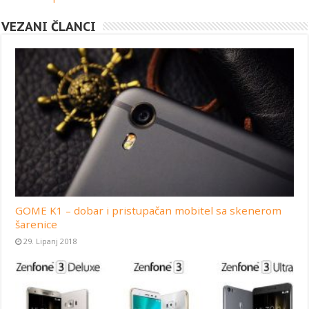
VEZANI ČLANCI
GOME K1 – dobar i pristupačan mobitel sa skenerom
šarenice
29. Lipanj 2018