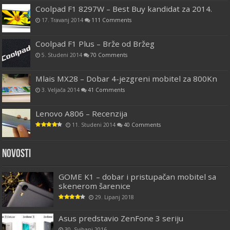
Coolpad F1 8297W – Best Buy kandidat za 2014.
17. Travanj 2014
111 Comments
Coolpad F1 Plus – Brže od Bržeg
5. Studeni 2014
70 Comments
Mlais MX28 – Dobar 4-jezgreni mobitel za 800Kn
3. Veljača 2014
41 Comments
Lenovo A806 – Recenzija
11. Studeni 2014
40 Comments
Novosti
GOME K1 – dobar i pristupačan mobitel sa
skenerom šarenice
29. Lipanj 2018
Asus predstavio ZenFone 3 seriju
30. Svibanj 2016