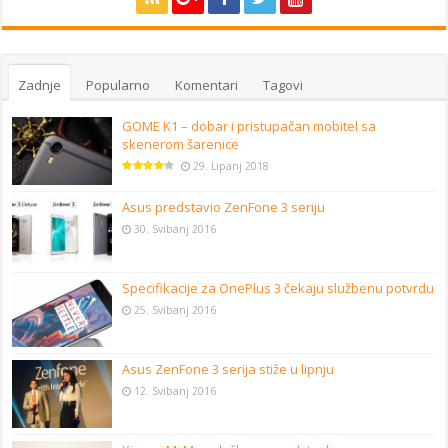
Zadnje
Popularno
Komentari
Tagovi
GOME K1 – dobar i pristupačan mobitel sa
skenerom šarenice
29. Lipanj 2018
Asus predstavio ZenFone 3 seriju
30. Svibanj 2016
Specifikacije za OnePlus 3 čekaju službenu potvrdu
25. Svibanj 2016
Asus ZenFone 3 serija stiže u lipnju
12. Svibanj 2016