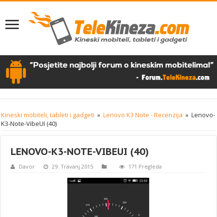
Kineski mobiteli, tableti i gadgeti
»
Lenovo K3 Note - Recenzija
»
Lenovo-
K3-Note-VibeUI (40)
LENOVO-K3-NOTE-VIBEUI (40)
Davor
29. Travanj 2015
171 Pregleda