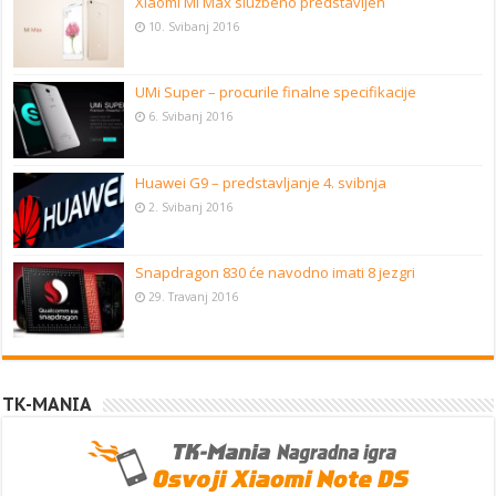
Xiaomi Mi Max službeno predstavljen
10. Svibanj 2016
UMi Super – procurile finalne specifikacije
6. Svibanj 2016
Huawei G9 – predstavljanje 4. svibnja
2. Svibanj 2016
Snapdragon 830 će navodno imati 8 jezgri
29. Travanj 2016
TK-MANIA