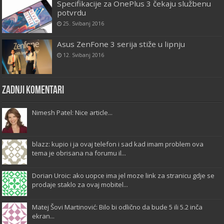
Specifikacije za OnePlus 3 čekaju službenu
potvrdu
25. Svibanj 2016
Asus ZenFone 3 serija stiže u lipnju
12. Svibanj 2016
Zadnji komentari
Nimesh Patel: Nice article...
blazz: kupio i ja ovaj telefon i sad kad imam problem ova
tema je obrisana na forumu il...
Dorian Uroic: ako uopce ima jel moze link za stranicu gdje se
prodaje staklo za ovaj mobitel...
Matej Šovi Martinović: Bilo bi odlično da bude 5 ili 5.2 inča
ekran...