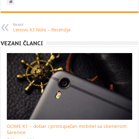
Nazad
Lenovo K3 Note – Recenzija
VEZANI ČLANCI
GOME K1 – dobar i pristupačan mobitel sa skenerom
šarenice