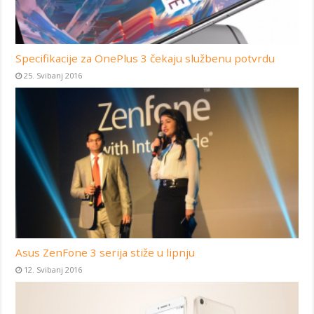
Specifikacije za OnePlus 3 čekaju službenu potvrdu
25. Svibanj 2016
Asus ZenFone 3 serija stiže u lipnju
12. Svibanj 2016