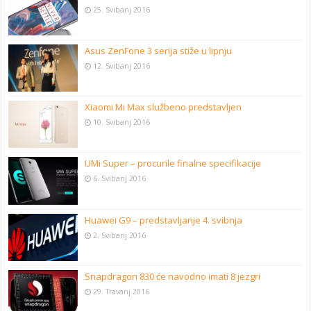
25. Svibanj 2016
Asus ZenFone 3 serija stiže u lipnju
12. Svibanj 2016
Xiaomi Mi Max službeno predstavljen
10. Svibanj 2016
UMi Super – procurile finalne specifikacije
6. Svibanj 2016
Huawei G9 – predstavljanje 4. svibnja
2. Svibanj 2016
Snapdragon 830 će navodno imati 8 jezgri
29. Travanj 2016