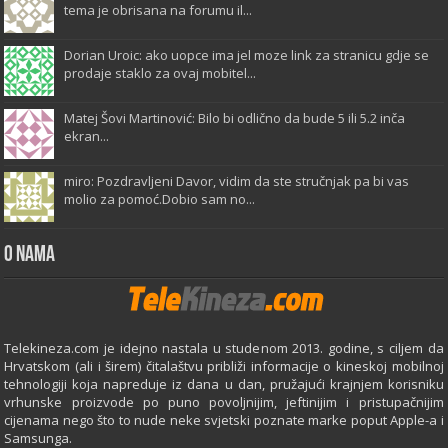
tema je obrisana na forumu il...
Dorian Uroic: ako uopce ima jel moze link za stranicu gdje se
prodaje staklo za ovaj mobitel...
Matej Šovi Martinović: Bilo bi odlično da bude 5 ili 5.2 inča
ekran...
miro: Pozdravljeni Davor, vidim da ste stručnjak pa bi vas
molio za pomoć.Dobio sam no...
O Nama
Telekineza.com je idejno nastala u studenom 2013. godine, s ciljem da
Hrvatskom (ali i širem) čitalaštvu približi informacije o kineskoj mobilnoj
tehnologiji koja napreduje iz dana u dan, pružajući krajnjem korisniku
vrhunske proizvode po puno povoljnijim, jeftinijim i pristupačnijim
cijenama nego što to nude neke svjetski poznate marke poput Apple-a i
Samsunga.