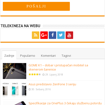
TELEKINEZA NA WEBU
Zadnje
Popularno
Komentari
Tagovi
GOME K1 – dobar i pristupačan mobitel sa
skenerom šarenice
29. Lipanj 2018
Asus predstavio ZenFone 3 seriju
30. Svibanj 2016
Specifikacije za OnePlus 3 čekaju službenu potvrdu