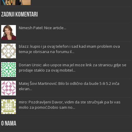
Zadnji komentari
Nimesh Patel: Nice article...
blazz: kupio i ja ovaj telefon i sad kad imam problem ova
tema je obrisana na forumu il...
Dorian Uroic: ako uopce ima jel moze link za stranicu gdje se
prodaje staklo za ovaj mobitel...
Matej Šovi Martinović: Bilo bi odlično da bude 5 ili 5.2 inča
ekran...
miro: Pozdravljeni Davor, vidim da ste stručnjak pa bi vas
molio za pomoć.Dobio sam no...
O Nama