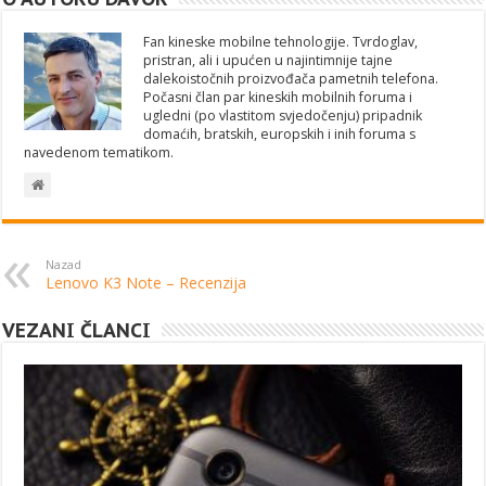
Fan kineske mobilne tehnologije. Tvrdoglav,
pristran, ali i upućen u najintimnije tajne
dalekoistočnih proizvođača pametnih telefona.
Počasni član par kineskih mobilnih foruma i
ugledni (po vlastitom svjedočenju) pripadnik
domaćih, bratskih, europskih i inih foruma s
navedenom tematikom.
Nazad
Lenovo K3 Note – Recenzija
VEZANI ČLANCI