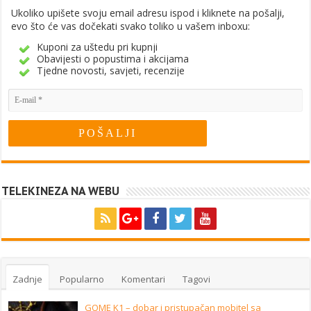
Ukoliko upišete svoju email adresu ispod i kliknete na pošalji,
evo što će vas dočekati svako toliko u vašem inboxu:
Kuponi za uštedu pri kupnji
Obavijesti o popustima i akcijama
Tjedne novosti, savjeti, recenzije
TELEKINEZA NA WEBU
Zadnje
Popularno
Komentari
Tagovi
GOME K1 – dobar i pristupačan mobitel sa