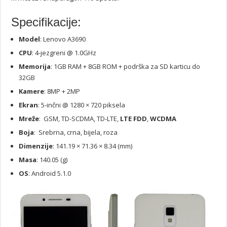
Specifikacije:
Model
: Lenovo A3690
CPU
: 4-jezgreni @ 1.0GHz
Memorija
: 1GB RAM + 8GB ROM + podrška za SD karticu do
32GB
Kamere
: 8MP + 2MP
Ekran
: 5-inčni @ 1280 × 720 piksela
Mreže
: GSM, TD-SCDMA, TD-LTE,
LTE FDD
,
WCDMA
Boja
: Srebrna, crna, bijela, roza
Dimenzije
: 141.19 × 71.36 × 8.34 (mm)
Masa
: 140.05 (g)
OS
: Android 5.1.0