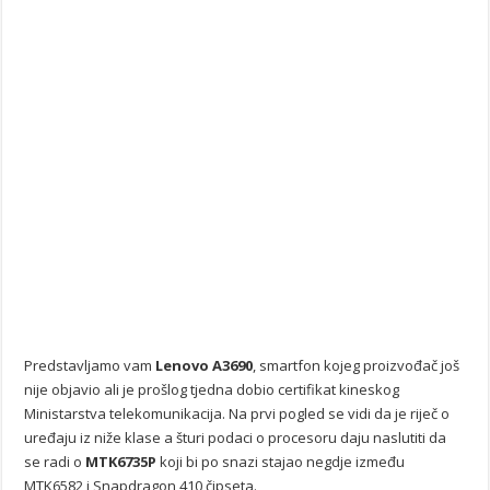
Predstavljamo vam
Lenovo A3690
, smartfon kojeg proizvođač još
nije objavio ali je prošlog tjedna dobio certifikat kineskog
Ministarstva telekomunikacija. Na prvi pogled se vidi da je riječ o
uređaju iz niže klase a šturi podaci o procesoru daju naslutiti da
se radi o
MTK6735P
koji bi po snazi stajao negdje između
MTK6582 i Snapdragon 410 čipseta.