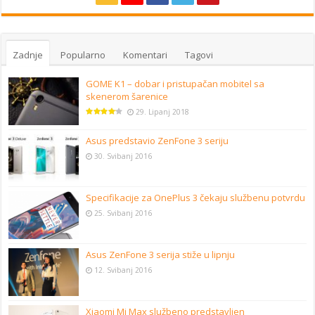
Zadnje
Popularno
Komentari
Tagovi
GOME K1 – dobar i pristupačan mobitel sa
skenerom šarenice
29. Lipanj 2018
Asus predstavio ZenFone 3 seriju
30. Svibanj 2016
Specifikacije za OnePlus 3 čekaju službenu potvrdu
25. Svibanj 2016
Asus ZenFone 3 serija stiže u lipnju
12. Svibanj 2016
Xiaomi Mi Max službeno predstavljen