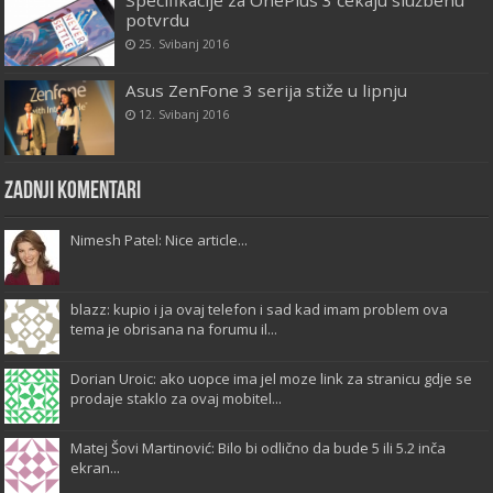
Specifikacije za OnePlus 3 čekaju službenu
potvrdu
25. Svibanj 2016
Asus ZenFone 3 serija stiže u lipnju
12. Svibanj 2016
Zadnji komentari
Nimesh Patel: Nice article...
blazz: kupio i ja ovaj telefon i sad kad imam problem ova
tema je obrisana na forumu il...
Dorian Uroic: ako uopce ima jel moze link za stranicu gdje se
prodaje staklo za ovaj mobitel...
Matej Šovi Martinović: Bilo bi odlično da bude 5 ili 5.2 inča
ekran...