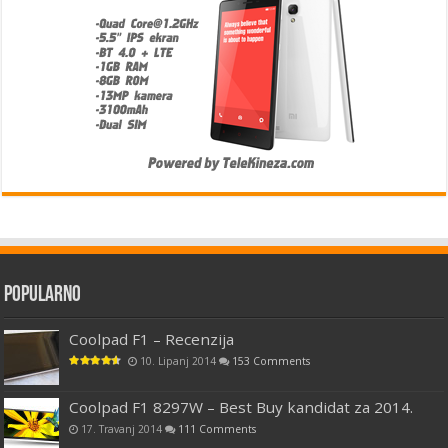
Popularno
Coolpad F1 – Recenzija
10. Lipanj 2014
153 Comments
Coolpad F1 8297W – Best Buy kandidat za 2014.
17. Travanj 2014
111 Comments