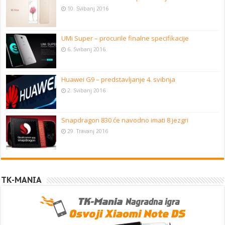
10. Svibanj 2016
UMi Super – procurile finalne specifikacije
6. Svibanj 2016
Huawei G9 – predstavljanje 4. svibnja
2. Svibanj 2016
Snapdragon 830 će navodno imati 8 jezgri
29. Travanj 2016
TK-MANIA