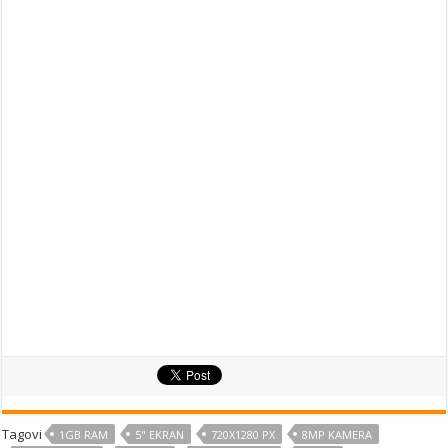
Tagovi
1GB RAM
5" EKRAN
720X1280 PX
8MP KAMERA