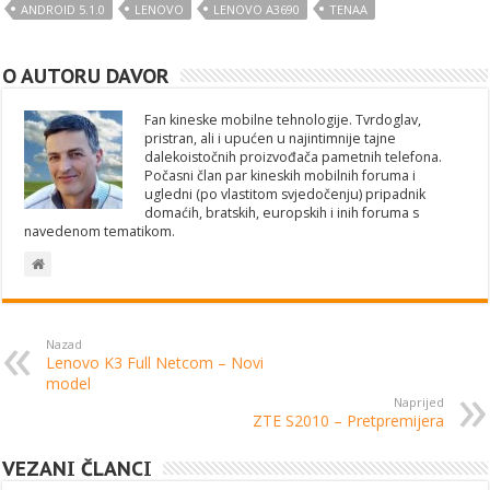
ANDROID 5.1.0
LENOVO
LENOVO A3690
TENAA
O AUTORU DAVOR
Fan kineske mobilne tehnologije. Tvrdoglav,
pristran, ali i upućen u najintimnije tajne
dalekoistočnih proizvođača pametnih telefona.
Počasni član par kineskih mobilnih foruma i
ugledni (po vlastitom svjedočenju) pripadnik
domaćih, bratskih, europskih i inih foruma s
navedenom tematikom.
Nazad
Lenovo K3 Full Netcom – Novi
model
Naprijed
ZTE S2010 – Pretpremijera
VEZANI ČLANCI