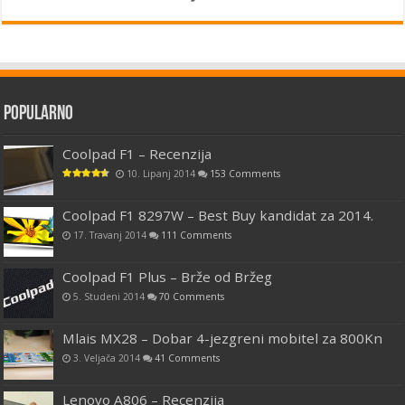
Popularno
Coolpad F1 – Recenzija
10. Lipanj 2014
153 Comments
Coolpad F1 8297W – Best Buy kandidat za 2014.
17. Travanj 2014
111 Comments
Coolpad F1 Plus – Brže od Bržeg
5. Studeni 2014
70 Comments
Mlais MX28 – Dobar 4-jezgreni mobitel za 800Kn
3. Veljača 2014
41 Comments
Lenovo A806 – Recenzija