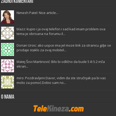
Zadnji komentari
Nimesh Patel: Nice article...
blazz: kupio i ja ovaj telefon i sad kad imam problem ova
tema je obrisana na forumu il...
Dorian Uroic: ako uopce ima jel moze link za stranicu gdje se
prodaje staklo za ovaj mobitel...
Matej Šovi Martinović: Bilo bi odlično da bude 5 ili 5.2 inča
ekran...
miro: Pozdravljeni Davor, vidim da ste stručnjak pa bi vas
molio za pomoć.Dobio sam no...
O Nama