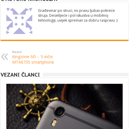
Građevinar po struci, no pravu ljubav pokreće
struja. Desetljeće i pol iskustva u mobilnoj
tehnologiji, uvijek spreman za dobru raspravu :)
Nazad
Kingzone N5 – 5-inčni
MTK6735 smartphone
VEZANI ČLANCI