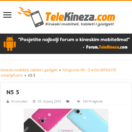
Kineski mobiteli, tableti i gadgeti
»
Kingzone N5 - 5-inčni MTK6735
smartphone
»
n5 5
N5 5
Krunoslav
30. Srpanj 2015
163 Pregleda