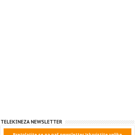
TELEKINEZA NEWSLETTER
Pretplatite se na naš newsletter Iskoristite velike