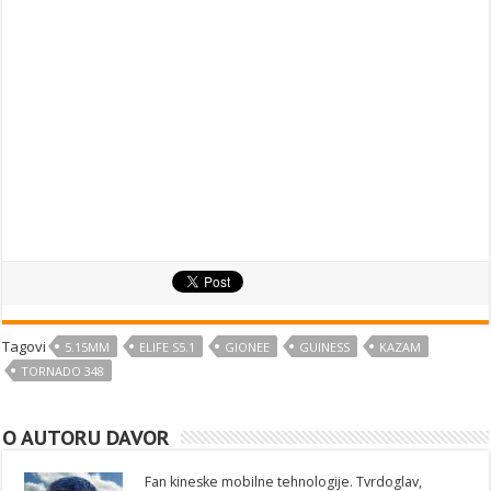
Tagovi
5.15MM
ELIFE S5.1
GIONEE
GUINESS
KAZAM
TORNADO 348
O AUTORU DAVOR
Fan kineske mobilne tehnologije. Tvrdoglav,