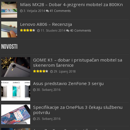
Mlais MX28 – Dobar 4-jezgreni mobitel za 800Kn
3. Veljača 2014
41 Comments
Lenovo A806 – Recenzija
11. Studeni 2014
40 Comments
Novosti
GOME K1 – dobar i pristupačan mobitel sa
skenerom šarenice
29. Lipanj 2018
Asus predstavio ZenFone 3 seriju
30. Svibanj 2016
Specifikacije za OnePlus 3 čekaju službenu
potvrdu
25. Svibanj 2016