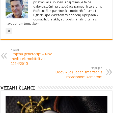
pristran, ali i upućen u najintimnije tajne
dalekoistočnih proizvođača pametnih telefona.
Počasni član par kineskih mobilnih foruma i
ugledni (po vlastitom svjedočenju) pripadnik
domaćih, bratskih, europskih i inih foruma s
navedenom tematikom.
Nazad
Smjena generacije – Novi
mediatek mobiteli za
2014/2015
Naprijed
Doov – još jedan smartfon s
rotacionom kamerom
VEZANI ČLANCI