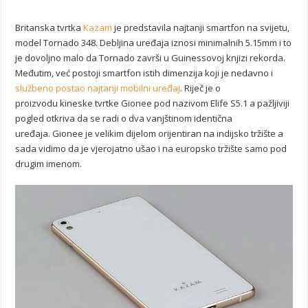
Britanska tvrtka
Kazam
je predstavila najtanji smartfon na svijetu,
model Tornado 348. Debljina uređaja iznosi minimalnih 5.15mm i to
je dovoljno malo da Tornado završi u Guinessovoj knjizi rekorda.
Međutim, već postoji smartfon istih dimenzija koji je nedavno i
službeno postao najtanji mobilni uređaj
. Riječ je o
proizvodu kineske tvrtke Gionee pod nazivom Elife S5.1 a pažljiviji
pogled otkriva da se radi o dva vanjštinom identična
uređaja. Gionee je velikim dijelom orijentiran na indijsko tržište a
sada vidimo da je vjerojatno ušao i na europsko tržište samo pod
drugim imenom.