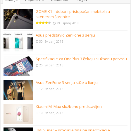
GOME K1 – dobar i pristupačan mobitel sa
skenerom šarenice
29. Lipanj 2018
Asus predstavio ZenFone 3 seriju
30. Svibanj 2016
Specifikacije za OnePlus 3 čekaju službenu potvrdu
25. Svibanj 2016
Asus ZenFone 3 serija stiže u lipnju
12. Svibanj 2016
Xiaomi Mi Max službeno predstavljen
10. Svibanj 2016
UMi Super – procurile finalne specifikacije