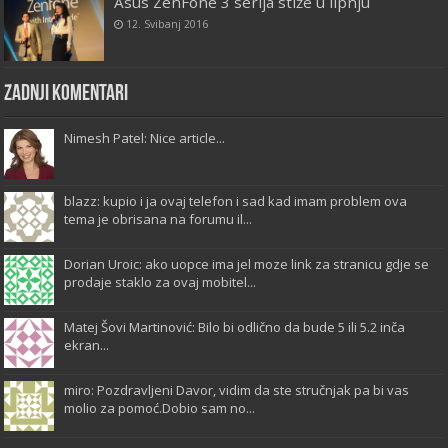
Asus ZenFone 3 serija stiže u lipnju
12. Svibanj 2016
Zadnji komentari
Nimesh Patel: Nice article...
blazz: kupio i ja ovaj telefon i sad kad imam problem ova
tema je obrisana na forumu il...
Dorian Uroic: ako uopce ima jel moze link za stranicu gdje se
prodaje staklo za ovaj mobitel...
Matej Šovi Martinović: Bilo bi odlično da bude 5 ili 5.2 inča
ekran...
miro: Pozdravljeni Davor, vidim da ste stručnjak pa bi vas
molio za pomoć.Dobio sam no...