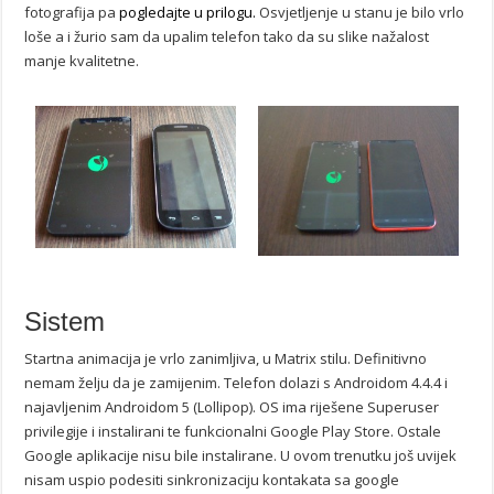
fotografija pa
pogledajte u prilogu.
Osvjetljenje u stanu je bilo vrlo
loše a i žurio sam da upalim telefon tako da su slike nažalost
manje kvalitetne.
Sistem
Startna animacija je vrlo zanimljiva, u Matrix stilu. Definitivno
nemam želju da je zamijenim. Telefon dolazi s Androidom 4.4.4 i
najavljenim Androidom 5 (Lollipop). OS ima riješene Superuser
privilegije i instalirani te funkcionalni Google Play Store. Ostale
Google aplikacije nisu bile instalirane. U ovom trenutku još uvijek
nisam uspio podesiti sinkronizaciju kontakata sa google