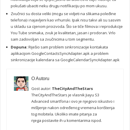
pokušati ubaciti neku drugu notifikaciju po mom ukusu.
Zvučnici su dosta veliki (mogu se vidjeti na slikama poleđine
telefona) i najavljeni kao vrhunski. Ipak nisu takvi ali su sasvim
u skladu sa cijenom proizvoda. Što se tiče filmova i reprodukcije
You Tube snimaka, zvuk je kvalitetan, jasan i prodoran. Vrlo
sam zadovoljan sa zvučnicima u tom segmentu.
Dopuna:
Riješio sam problem sinkronizacije kontakata
aplikacijom GoogleContactsSyncAdapter.apk a problem
sinkronizacije kalendara sa GoogleCalendarSyncAdapter.apk
O Autoru
Gost autor:
TheCityAndTheStars
TheCityAndTheStars je vlasnik Jiayu S3
Advanced smartfona i ovo je njegovo iskustvo i
mišljenje nakon određenog vremena korištenja
tog mobitela. Ukoliko imate pitanja za
njega postavite ih u komentarima ispod.