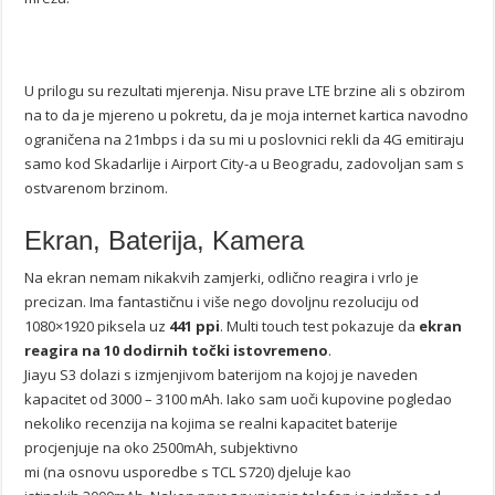
U prilogu su rezultati mjerenja. Nisu prave LTE brzine ali s obzirom
na to da je mjereno u pokretu, da je moja internet kartica navodno
ograničena na 21mbps i da su mi u poslovnici rekli da 4G emitiraju
samo kod Skadarlije i Airport City-a u Beogradu, zadovoljan sam s
ostvarenom brzinom.
Ekran, Baterija, Kamera
Na ekran nemam nikakvih zamjerki, odlično reagira i vrlo je
precizan. Ima fantastičnu i više nego dovoljnu rezoluciju od
1080×1920 piksela uz
441 ppi
. Multi touch test pokazuje da
ekran
reagira na 10 dodirnih točki istovremeno
.
Jiayu S3 dolazi s izmjenjivom baterijom na kojoj je naveden
kapacitet od 3000 – 3100 mAh. Iako sam uoči kupovine pogledao
nekoliko recenzija na kojima se realni kapacitet baterije
procjenjuje na oko 2500mAh, subjektivno
mi (na osnovu usporedbe s TCL S720) djeluje kao