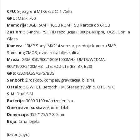
CPU:
8-jezgreni MTK6752 @ 1.7Ghz
GPU:
Mali-T760
Memorija:
3GB RAM + 16GB ROM + SD kartica do 64GB
Zaslon:
5.5-inčni, IPS, FHD rezolucije (1080p), 401ppi, OGS, Gorilla
Glass
Kamera:
13MP Sony IMX214 senzor, prednja kamera 5MP
Samsung CMOS, dvostruka bljeskalica
Mreža:
GSM 850/900/1800/1900MHz UMTS/WCDMA:
900/1900/2100MHZ LTE: FDD-LTE (B3, B7, B20)
GPS:
GLONASS/GPS/BDS
Senzori:
Žiroskop, kompas, gravitacija, blizina
Ostalo:
5G WiFi, Bluetooth, FM, Stereo zvučnici, OTG, NFC
SIM:
Dual SIM
Baterija:
3000-3100mAh izmjenjiva
Operativni sustav:
Android 4.4
Dimenzije:
152 * 75.5 * 8.9 mm
Boja:
Crna, bijela
(izvor: Jiayu)