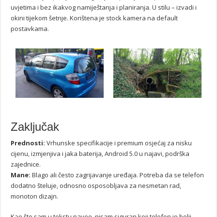
uvjetima i bez ikakvog namiještanja i planiranja. U stilu – izvadi i
okini tijekom šetnje. Korištena je stock kamera na default
postavkama.
Zaključak
Prednosti:
Vrhunske specifikacije i premium osjećaj za nisku
cijenu, izmjenjiva i jaka baterija, Android 5.0 u najavi, podrška
zajednice.
Mane:
Blago ali često zagrijavanje uređaja. Potreba da se telefon
dodatno šteluje, odnosno osposobljava za nesmetan rad,
monoton dizajn.
Kao što sam u tekstu naveo, nisam siguran koji telefon je bolji