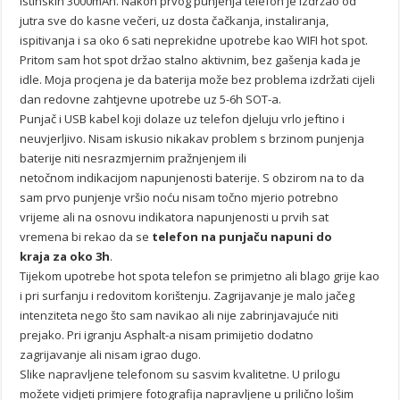
istinskih 3000mAh. Nakon prvog punjenja telefon je izdržao od
jutra sve do kasne večeri, uz dosta čačkanja, instaliranja,
ispitivanja i sa oko 6 sati neprekidne upotrebe kao WIFI hot spot.
Pritom sam hot spot držao stalno aktivnim, bez gašenja kada je
idle. Moja procjena je da baterija može bez problema izdržati cijeli
dan redovne zahtjevne upotrebe uz 5-6h SOT-a.
Punjač i USB kabel koji dolaze uz telefon djeluju vrlo jeftino i
neuvjerljivo. Nisam iskusio nikakav problem s brzinom punjenja
baterije niti nesrazmjernim pražnjenjem ili
netočnom indikacijom napunjenosti baterije. S obzirom na to da
sam prvo punjenje vršio noću nisam točno mjerio potrebno
vrijeme ali na osnovu indikatora napunjenosti u prvih sat
vremena bi rekao da se
telefon na punjaču napuni do
kraja za oko 3h
.
Tijekom upotrebe hot spota telefon se primjetno ali blago grije kao
i pri surfanju i redovitom korištenju. Zagrijavanje je malo jačeg
intenziteta nego što sam navikao ali nije zabrinjavajuće niti
prejako. Pri igranju Asphalt-a nisam primijetio dodatno
zagrijavanje ali nisam igrao dugo.
Slike napravljene telefonom su sasvim kvalitetne. U prilogu
možete vidjeti primjere fotografija napravljene u prilično lošim