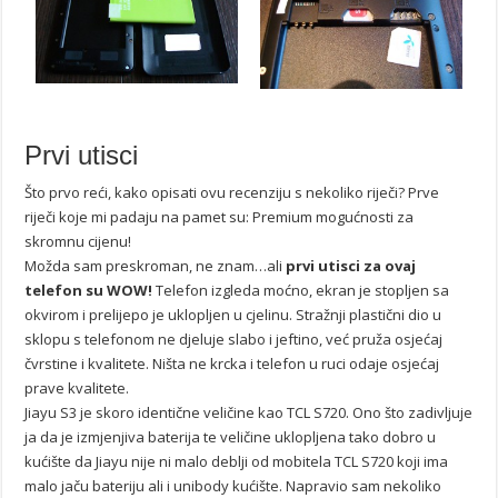
Prvi utisci
Što prvo reći, kako opisati ovu recenziju s nekoliko riječi? Prve
riječi koje mi padaju na pamet su: Premium mogućnosti za
skromnu cijenu!
Možda sam preskroman, ne znam…ali
prvi utisci za ovaj
telefon su
WOW!
Telefon izgleda moćno, ekran je stopljen sa
okvirom i prelijepo je uklopljen u cjelinu. Stražnji plastični dio u
sklopu s telefonom ne djeluje slabo i jeftino, već pruža osjećaj
čvrstine i kvalitete. Ništa ne krcka i telefon u ruci odaje osjećaj
prave kvalitete.
Jiayu S3 je skoro identične veličine kao TCL S720. Ono što zadivljuje
ja da je izmjenjiva baterija te veličine uklopljena tako dobro u
kućište da Jiayu nije ni malo deblji od mobitela TCL S720 koji ima
malo jaču bateriju ali i unibody kućište. Napravio sam nekoliko