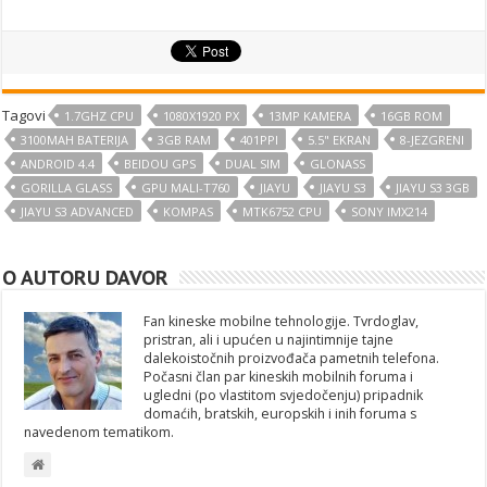
Tagovi
1.7GHZ CPU
1080X1920 PX
13MP KAMERA
16GB ROM
3100MAH BATERIJA
3GB RAM
401PPI
5.5" EKRAN
8-JEZGRENI
ANDROID 4.4
BEIDOU GPS
DUAL SIM
GLONASS
GORILLA GLASS
GPU MALI-T760
JIAYU
JIAYU S3
JIAYU S3 3GB
JIAYU S3 ADVANCED
KOMPAS
MTK6752 CPU
SONY IMX214
O AUTORU DAVOR
Fan kineske mobilne tehnologije. Tvrdoglav,
pristran, ali i upućen u najintimnije tajne
dalekoistočnih proizvođača pametnih telefona.
Počasni član par kineskih mobilnih foruma i
ugledni (po vlastitom svjedočenju) pripadnik
domaćih, bratskih, europskih i inih foruma s
navedenom tematikom.