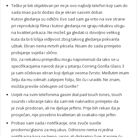
Teško je biti objektivan jer mi je ovo najbolji telefon koji sam do
sada imao pa bi dodao da je ekran sasvim dobar.
Kutovi gledanja su odlični. Evo sad sam ga vrtio na sve strane
pri reprodukciji filma i kutovi gledanja ne igraju nikakvu ulogu
na kvalitet prikaza. Ne možeš ga gledati iz dovoljno velikog
kuta da bi ti lošija vidljivost zbog takvog gledanja pokvarila
užitak. Ekran nema mrtvih piksela. Nisam do sada primijetio
probijanje svjetla i slično.
Eto, za nekakvu primjedbu mogu napomenuti da iako se u
specifikacijama navodi da je u pitanju Corning Gorilla Glass 3
ja sam očekivao ekran koji djeluje veoma čvrsto. Međutim imam
želju da mu odmah zalijepim foliju, što ću i uraditi. Ne znam,
možda previše očekujem od Gorille?
Uvijek na svim telefonima gasim dial pad touch tones, touch
sounds i vibracije tako da sam tek naknadno primijetio da
je zvuk prodoran, ali ne djeluje jeftino. Prije bih rekao da je
prosječan, nije posebno kvalitetan ali svakako nije jeftin.
Probao sam sada i notifikacije, one zvuče suviše
prodorno/glasno za moj ukus. Odnosno nema ni jedna
notifikacija koja se lijepo, jasno ali diskretno čuje. Kasnije ću