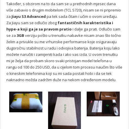
Također, s obzirom na to da sam se u prethodnih mjesec dana
više zabavio s drugim mobitelom (TCL S720), nisam se ni pripremio
za
Jiayu S3 Advanced
pa tek sada čitam i učim o ovom uređaju.
Za Jiayu sam se odlučio zbog
fantastičnih karakteristika i
hype-a koji ga je sa pravom pratio
i dalje ga prati. Odlučio sam
se za
3GB
verziju pošto u trenutku nabavke nisam znao što točno
želim a privukle su me vrhunske performanse koje osiguravaju
dugoročnu stabilnost u radu i odvojiva baterija. Baterija koju lako
možete naručiti i zamijeniti kada i ako vas izda. U ovom trenutku
mi je želja da probam skoro svaki pristojan model telefona u
rangu od 100 do 250 USD, da u cijelom tom procesu naučim što više
o kineskim telefonima koji su mi sada postali hobi i da se tek
naknadno možda zadržim duže na nekom određenom modelu.