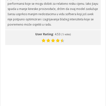
performansi koje se mogu dobiti za relativno nisku cijenu. Iako Jiayu
spada u manje kineske proizvođače, držim da ovaj model zaslužuje
šansu usprkos manjim nedostacima u vidu softvera koji još uvek
nije potpuno optimiziran i zagrijavanja blažeg intenziteta koje se
povremeno može osjetiti u radu.
User Rating:
4.53
(
5
votes)