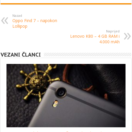
Nazad
Oppo Find 7 – napokon
Lollipop
Naprijed
Lenovo K80 – 4 GB RAM i
4.000 mAh
VEZANI ČLANCI