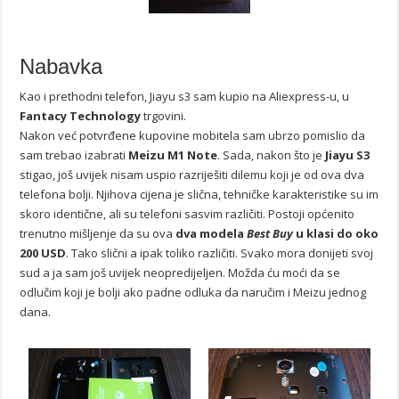
Nabavka
Kao i prethodni telefon, Jiayu s3 sam kupio na Aliexpress-u, u
Fantacy Technology
trgovini.
Nakon već potvrđene kupovine mobitela sam ubrzo pomislio da
sam trebao izabrati
Meizu M1 Note
. Sada, nakon što je
Jiayu S3
stigao, još uvijek nisam uspio razriješiti dilemu koji je od ova dva
telefona bolji. Njihova cijena je slična, tehničke karakteristike su im
skoro identične, ali su telefoni sasvim različiti. Postoji općenito
trenutno mišljenje da su ova
dva modela
Best Buy
u klasi do oko
200 USD
. Tako slični a ipak toliko različiti. Svako mora donijeti svoj
sud a ja sam još uvijek neopredijeljen. Možda ću moći da se
odlučim koji je bolji ako padne odluka da naručim i Meizu jednog
dana.