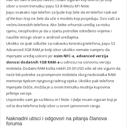
izbor u ovom trenutku: Jiayu S3 ili Meizu M1 Note.
Jiayu svakako nije telefon za ljude koji žele da im telefon radi
out
of the box
i koji ne žele da uče o modelu koji posjeduju. Ovo važi za
većinu kineskih telefona. Ako želite vrhunski uređaj za nisku
cijenu, neophodno je da u startu potrošite određeno vrijeme i
naučite mnogo stvari o android uređajima.
Ukoliko se ipak odlučite za nabavku kineskog telefona, Jiayu S3
Advanced 3GB RAM je bolji izbor ukoliko nemate namjeru da
mijenjate uređaj uskoro jer
osim NFC-a, advanced verzija
donosi dodatnih 1GB RAM-a
u odnosu na osnovnu verziju
mobitela. Dodatni RAM košta nekih 20-30 USD više ali ste sigurni da
neće biti potrebe za promjenom mobitela zbog nedostatka RAM
memorije tijekom njegovog radnog vijeka. Ukoliko pak telefone
mijenjate češće, možda je u ovom trenutku mudrija kupovina
jeftinije verzije.
Usporedio sam ga sa Meizu m1 Note. I dalje nisam siguran koji je
od ta dva telefona bolji izbor u ovom cjenovnom rangu.
Naknadni utisci i odgovori na pitanja članova
foruma