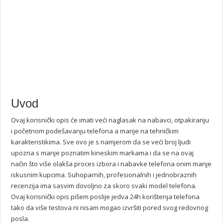
Uvod
Ovaj korisnički opis će imati veći naglasak na nabavci, otpakiranju
i početnom podešavanju telefona a manje na tehničkim
karakteristikima. Sve ovo je s namjerom da se veći broj ljudi
upozna s manje poznatim kineskim markama i da se na ovaj
način što više olakša proces izbora i nabavke telefona onim manje
iskusnim kupcima. Suhoparnih, profesionalnih i jednobraznih
recenzija ima sasvim dovoljno za skoro svaki model telefona.
Ovaj korisnički opis pišem poslije jedva 24h korištenja telefona
tako da više testova ni nisam mogao izvršiti pored svog redovnog
posla.