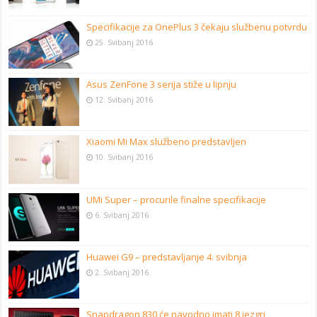
Specifikacije za OnePlus 3 čekaju službenu potvrdu
25. Svibanj 2016
Asus ZenFone 3 serija stiže u lipnju
12. Svibanj 2016
Xiaomi Mi Max službeno predstavljen
10. Svibanj 2016
UMi Super – procurile finalne specifikacije
6. Svibanj 2016
Huawei G9 – predstavljanje 4. svibnja
2. Svibanj 2016
Snapdragon 830 će navodno imati 8 jezgri