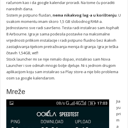
računom kao i da google kalendar proradi. Na tome ću poraditi
narednih dana.
Sistem je potpuno fluidan,
nema nikakvog lag-a u korištenju
. U
svakom momentu imam skoro 1,5 GB slobodnog RAM-a.
Jednostavno sve radi savršeno. Testa radi instalirao sam Asphalt
8 Airbourne. Igra je sama podesila postavke na maksimalne
vrijednosti prilikom instalacije i radi potpuno fluidno bez ikakvih
zastajkivanja tijekom pretraživanja menija ili igranja. Igra je teška
čitavih 1,54GB, wtf!
Stock launcher mi se nije nimalo dopao, instalirao sam Nova
Launcher i sve odmah mnogo bolje djeluje. Ni s jednom drugom
aplikacijom koju sam instalirao sa Play store-a nije bilo problema
osim sa google kalendarom.
Mreže
Jia
yu
pri
m
a