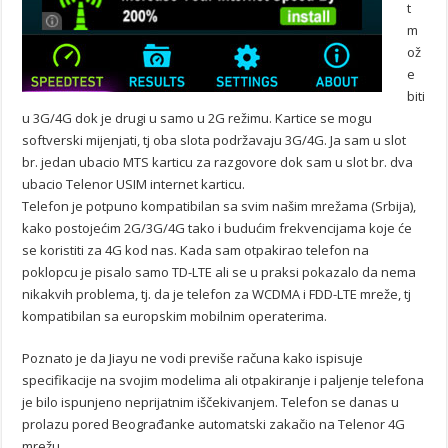
t
m
ož
e
biti
u 3G/4G dok je drugi u samo u 2G režimu. Kartice se mogu
softverski mijenjati, tj oba slota podržavaju 3G/4G. Ja sam u slot
br. jedan ubacio MTS karticu za razgovore dok sam u slot br. dva
ubacio Telenor USIM internet karticu.
Telefon je potpuno kompatibilan sa svim našim mrežama (Srbija),
kako postojećim 2G/3G/4G tako i budućim frekvencijama koje će
se koristiti za 4G kod nas. Kada sam otpakirao telefon na
poklopcu je pisalo samo TD-LTE ali se u praksi pokazalo da nema
nikakvih problema, tj. da je telefon za WCDMA i FDD-LTE mreže, tj
kompatibilan sa europskim mobilnim operaterima.
Poznato je da Jiayu ne vodi previše računa kako ispisuje
specifikacije na svojim modelima ali otpakiranje i paljenje telefona
je bilo ispunjeno neprijatnim iščekivanjem. Telefon se danas u
prolazu pored Beograđanke automatski zakačio na Telenor 4G
mrežu.