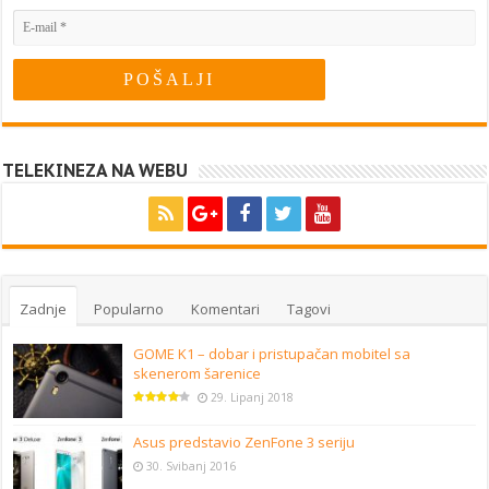
TELEKINEZA NA WEBU
Zadnje
Popularno
Komentari
Tagovi
GOME K1 – dobar i pristupačan mobitel sa
skenerom šarenice
29. Lipanj 2018
Asus predstavio ZenFone 3 seriju
30. Svibanj 2016