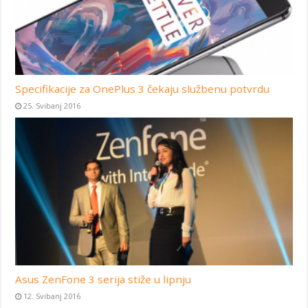
Specifikacije za OnePlus 3 čekaju službenu potvrdu
25. Svibanj 2016
Asus ZenFone 3 serija stiže u lipnju
12. Svibanj 2016