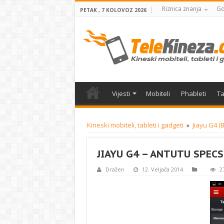
Riznica znanja
Gd
PETAK , 7 KOLOVOZ 2026
Vijesti
Mobiteli
Phableti
Ta
Kineski mobiteli, tableti i gadgeti
»
Jiayu G4 (B
JIAYU G4 – ANTUTU SPECS
Dražen
12. Veljača 2014
2