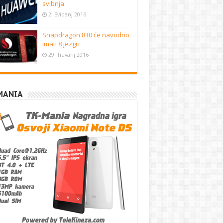
svibnja
2. Svibanj 2016
Snapdragon 830 će navodno
imati 8 jezgri
29. Travanj 2016
MANIA