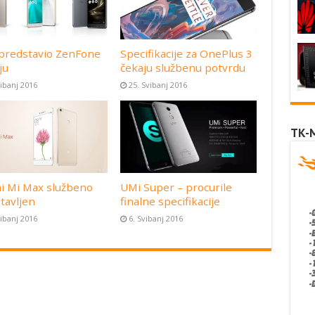
predstavio ZenFone
Specifikacije za OnePlus 3
ju
čekaju službenu potvrdu
vibanj 2016
25. Svibanj 2016
TK-
i Mi Max službeno
UMi Super – procurile
tavljen
finalne specifikacije
vibanj 2016
6. Svibanj 2016