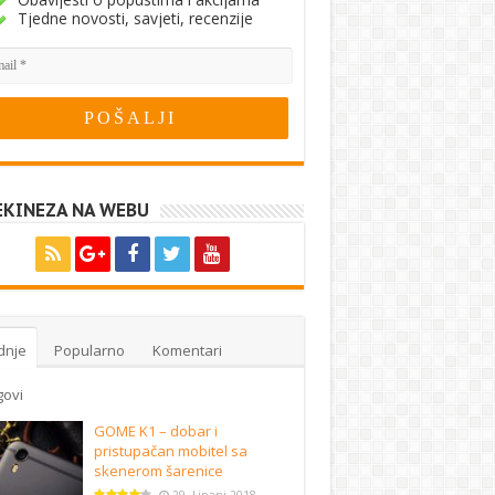
Tjedne novosti, savjeti, recenzije
EKINEZA NA WEBU
dnje
Popularno
Komentari
govi
GOME K1 – dobar i
pristupačan mobitel sa
skenerom šarenice