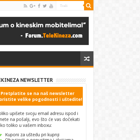
EKINEZA NEWSLETTER
Pretplatite se na naš newsletter
oristite velike pogodnosti i uštedite!
liko upišete svoju email adresu ispod i
knete na pošalji, evo što će vas dočekati
ko toliko u vašem inboxu:
Kuponi za uštedu pri kupnji
Obavijesti o popustima i akcijama