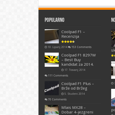
Popularno
N
Coolpad F1 –
Recenzija
10. Lipanj 2014
153 Comments
s
Coolpad F1 8297W
– Best Buy
kandidat za 2014.
17. Travanj 2014
111 Comments
Coolpad F1 Plus –
Brže od Bržeg
5. Studeni 2014
70 Comments
Mlais MX28 –
p
Dobar 4-jezgreni