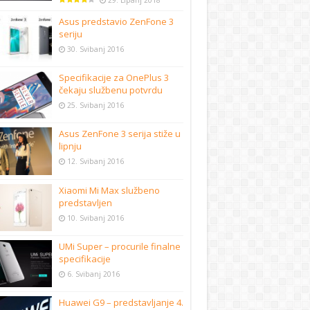
29. Lipanj 2018
Asus predstavio ZenFone 3
seriju
30. Svibanj 2016
Specifikacije za OnePlus 3
čekaju službenu potvrdu
25. Svibanj 2016
Asus ZenFone 3 serija stiže u
lipnju
12. Svibanj 2016
Xiaomi Mi Max službeno
predstavljen
10. Svibanj 2016
UMi Super – procurile finalne
specifikacije
6. Svibanj 2016
Huawei G9 – predstavljanje 4.