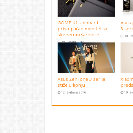
GOME K1 – dobar i
Asus 
pristupačan mobitel sa
3 seri
skenerom šarenice
30. S
29. Lipanj 2018
Asus ZenFone 3 serija
Xiaom
stiže u lipnju
preds
12. Svibanj 2016
10. S