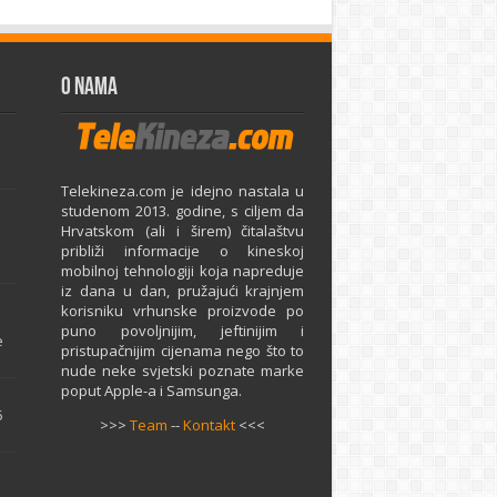
O Nama
Telekineza.com je idejno nastala u
studenom 2013. godine, s ciljem da
Hrvatskom (ali i širem) čitalaštvu
približi informacije o kineskoj
mobilnoj tehnologiji koja napreduje
iz dana u dan, pružajući krajnjem
e
korisniku vrhunske proizvode po
puno povoljnijim, jeftinijim i
e
pristupačnijim cijenama nego što to
nude neke svjetski poznate marke
poput Apple-a i Samsunga.
5
>>>
Team
--
Kontakt
<<<