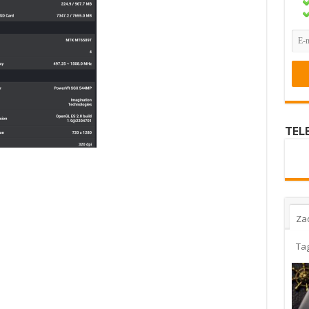
TEL
Za
Ta