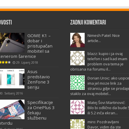
ovosti
Zadnji komentari
GOME K1 –
Nimesh Patel: Nice
dobar i
article...
pristupačan
mobitel sa
blazz: kupio i ja ovaj
kenerom šarenice
telefon i sad kad imam
29. Lipanj 2018
problem ova tema je
obrisana na forumu il...
Asus
predstavio
Dorian Uroic: ako uopc
ZenFone 3
ima jel moze link za
seriju
stranicu gdje se prodaj
staklo za ovaj mobitel...
30. Svibanj 2016
Specifikacije
Matej Šovi Martinović:
za OnePlus 3
Bilo bi odlično da bude 
čekaju
ili 5.2 inča ekran...
službenu
miro: Pozdravljeni
otvrdu
Davor, vidim da ste