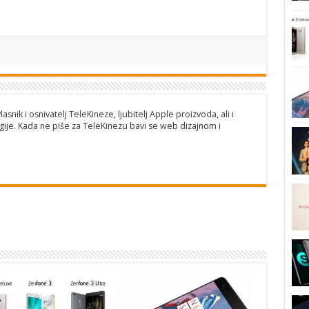
lasnik i osnivatelj TeleKineze, ljubitelj Apple proizvoda, ali i
ije. Kada ne piše za TeleKinezu bavi se web dizajnom i