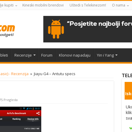
je kupiti
Kineski mobilni brendovi
Uštedi s Telekinezom!
O nama
bleti
Recenzije
Forum
Klonovi napadaju
Yin i Yang
asic) - Recenzija
»
Jiayu G4 – Antutu specs
TEL
Isk
75 Pregleda
Uko
kli
sva