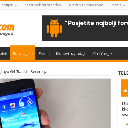
je kupiti
Kineski mobilni brendovi
Uštedi s Telekinezom!
O nama
bleti
Recenzije
Forum
Klonovi napadaju
Yin i Yang
Jiayu G4 (Basic) – Recenzija
TEL
Isk
Uko
kli
sva