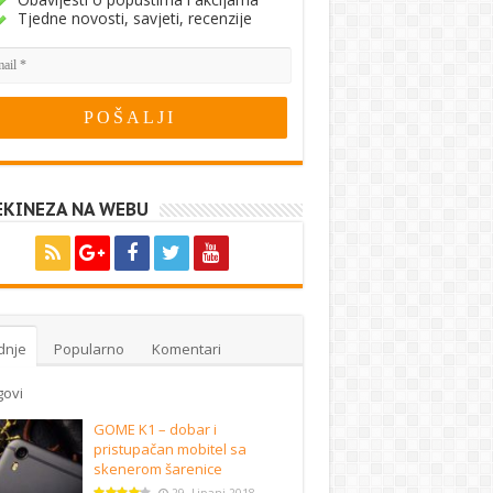
Tjedne novosti, savjeti, recenzije
EKINEZA NA WEBU
dnje
Popularno
Komentari
govi
GOME K1 – dobar i
pristupačan mobitel sa
skenerom šarenice