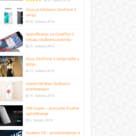
29. Lipanj 2018
Asus predstavio ZenFone 3
seriju
30. Svibanj 2016
Specifikacije za OnePlus 3
čekaju službenu potvrdu
25. Svibanj 2016
Asus ZenFone 3 serija stiže u
lipnju
12. Svibanj 2016
Xiaomi Mi Max službeno
predstavljen
10. Svibanj 2016
UMi Super – procurile finalne
specifikacije
6. Svibanj 2016
Huawei G9 – predstavljanje 4.