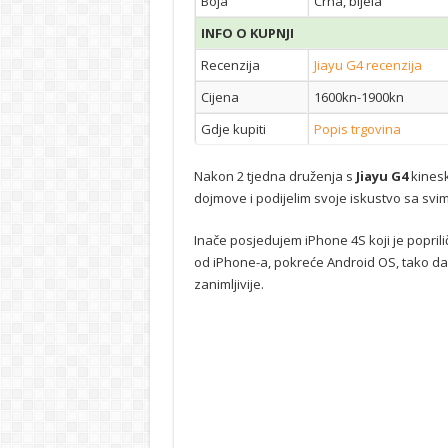
Boja
Crna, bijela
INFO O KUPNJI
Recenzija
Jiayu G4 recenzija
Cijena
1600kn-1900kn
Gdje kupiti
Popis trgovina
Nakon 2 tjedna druženja s
Jiayu G4
kinesk
dojmove i podijelim svoje iskustvo sa svi
Inače posjedujem iPhone 4S koji je poprilič
od iPhone-a, pokreće Android OS, tako da 
zanimljivije.