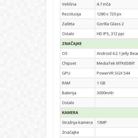
Veličina
4.7 inča
Rezolucija
1280 x 720 px
Zaštita
Gorilla Glass 2
Ostalo
HD IPS, 312 ppi
ZNAČAJKE
OS
Android 4.2.1 Jelly Bea
Chipset
MediaTek MTK6589T
GPU
PowerVR SGX 544
RAM
1 GB
Baterija
3000mAh
Ostalo
KAMERA
Stražnja kamera
13MP
Značajke