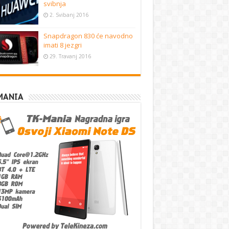
svibnja
2. Svibanj 2016
Snapdragon 830 će navodno
imati 8 jezgri
29. Travanj 2016
MANIA