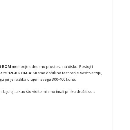
B ROM
memorije odnosno prostora na disku. Postoji i
-a
te
32GB ROM-a
. Mi smo dobili na testiranje
Basic
verziju,
ju jer je razlika u cijeni svega 300-400 kuna.
 bijeloj, a kao što vidite mi smo imali priliku družiti se s
.