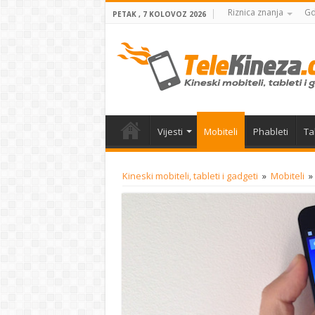
Riznica znanja
Gd
PETAK , 7 KOLOVOZ 2026
Vijesti
Mobiteli
Phableti
Ta
Kineski mobiteli, tableti i gadgeti
»
Mobiteli
»