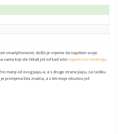
im smartphoneom, došlo je vrijeme da napišem svoje
ma vama koji ste čekali još od kad smo
najavili ovu recenziju
.
no manji od ovog Jiayu-a, a s druge strane Jiayu, za razliku
je promjena bila znatna, a s tim moje iskustvo još