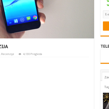
ZIJA
TEL
,
Recenzije
4,130 Pregleda
Za
Ta