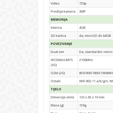
Video
720p
Prednja kamera
3MP
MEMORIJA
Interna
4GB
SD kartica
da, microSD do 64GB
POVEZIVANJE
Dual-sim
Da, standardni i micr
WCDMA/UMTS
2100MHz
(3G)
GSM (2G)
850/900/1800/1900MH
Ostalo
WiFi 802.11 a/b/g/n, W
TIJELO
Dimenzije (mm)
133 x 65 x 10 mm
Masa (g)
159g