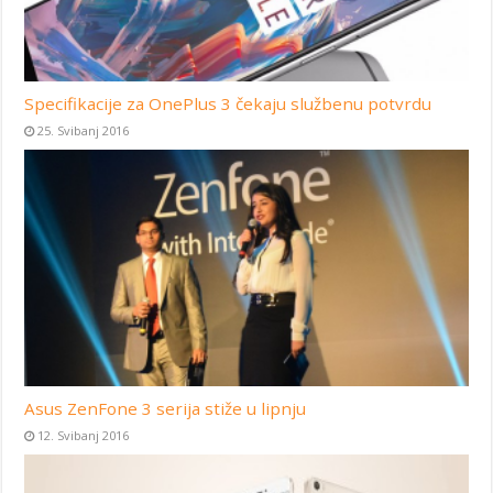
Specifikacije za OnePlus 3 čekaju službenu potvrdu
25. Svibanj 2016
Asus ZenFone 3 serija stiže u lipnju
12. Svibanj 2016