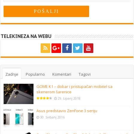
TELEKINEZA NA WEBU
Zadnje
Popularno
Komentari
Tagovi
GOME K1 – dobar i pristupačan mobitel sa
skenerom šarenice
29. Lipanj 2018
Asus predstavio ZenFone 3 seriju
30. Svibanj 2016