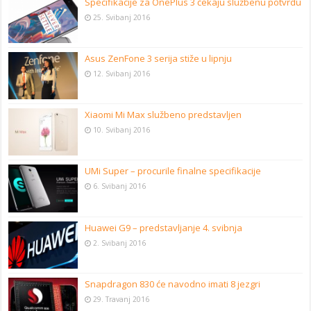
Specifikacije za OnePlus 3 čekaju službenu potvrdu
25. Svibanj 2016
Asus ZenFone 3 serija stiže u lipnju
12. Svibanj 2016
Xiaomi Mi Max službeno predstavljen
10. Svibanj 2016
UMi Super – procurile finalne specifikacije
6. Svibanj 2016
Huawei G9 – predstavljanje 4. svibnja
2. Svibanj 2016
Snapdragon 830 će navodno imati 8 jezgri
29. Travanj 2016