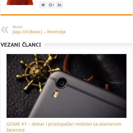
Nazad
Jiayu G4 (Basic) – Recenzija
VEZANI ČLANCI
GOME K1 – dobar i pristupačan mobitel sa skenerom
šarenice