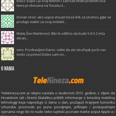
blazz: kupio i ja ovaj telefon i sad kad imam problem ova
tema je obrisana na forumu il...
Dorian Uroic: ako uopce ima jel moze link za stranicu gdje se
prodaje staklo za ovaj mobitel...
Matej Šovi Martinović: Bilo bi odlično da bude 5 ili 5.2 inča
ekran...
miro: Pozdravljeni Davor, vidim da ste stručnjak pa bi vas
molio za pomoć.Dobio sam no...
O Nama
Telekineza.com je idejno nastala u studenom 2013. godine, s ciljem da
Hrvatskom (ali i širem) čitalaštvu približi informacije o kineskoj mobilnoj
tehnologiji koja napreduje iz dana u dan, pružajući krajnjem korisniku
vrhunske proizvode po puno povoljnijim, jeftinijim i pristupačnijim
cijenama nego što to nude neke svjetski poznate marke poput Apple-a i