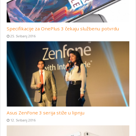
Specifikacije za OnePlus 3 čekaju službenu potvrdu
25. Svibanj 2016
Asus ZenFone 3 serija stiže u lipnju
12. Svibanj 2016