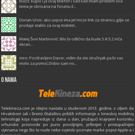
blazz: kupio i ja ovaj telefon i sad kad imam problem ova
tema je obrisana na forumu il...
Dorian Uroic: ako uopce ima jel moze link za stranicu gdje se
prodaje staklo za ovaj mobitel...
Matej Šovi Martinović: Bilo bi odlično da bude 5 ili 5.2 inča
ekran...
miro: Pozdravljeni Davor, vidim da ste stručnjak pa bi vas
molio za pomoć.Dobio sam no...
O Nama
Telekineza.com je idejno nastala u studenom 2013. godine, s ciljem da
Hrvatskom (ali i širem) čitalaštvu približi informacije o kineskoj mobilnoj
tehnologiji koja napreduje iz dana u dan, pružajući krajnjem korisniku
vrhunske proizvode po puno povoljnijim, jeftinijim i pristupačnijim
cijenama nego što to nude neke svjetski poznate marke poput Apple-a i