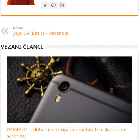
Nazad
Jiayu G4 (Basic) – Recenzija
VEZANI ČLANCI
GOME K1 – dobar i pristupačan mobitel sa skenerom
šarenice