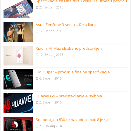
Specifikacije za OnePlus 3 čekaju službenu potvrdu
25. Svibanj 2016
Asus ZenFone 3 serija stiže u lipnju
12. Svibanj 2016
Xiaomi Mi Max službeno predstavljen
10. Svibanj 2016
UMi Super – procurile finalne specifikacije
6. Svibanj 2016
Huawei G9 – predstavljanje 4. svibnja
2. Svibanj 2016
Snapdragon 830 će navodno imati 8 jezgri
29. Travanj 2016