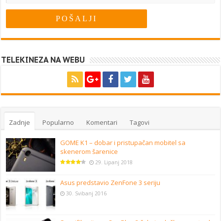
TELEKINEZA NA WEBU
Zadnje
Popularno
Komentari
Tagovi
GOME K1 – dobar i pristupačan mobitel sa
skenerom šarenice
29. Lipanj 2018
Asus predstavio ZenFone 3 seriju
30. Svibanj 2016