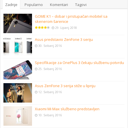
Zadnje
Popularno
Komentari
Tagovi
GOME K1 – dobar i pristupačan mobitel sa
skenerom šarenice
29. Lipanj 2018
Asus predstavio ZenFone 3 seriju
30. Svibanj 2016
Specifikacije za OnePlus 3 čekaju službenu potvrdu
25. Svibanj 2016
Asus ZenFone 3 serija stiže u lipnju
12. Svibanj 2016
Xiaomi Mi Max službeno predstavljen
10. Svibanj 2016