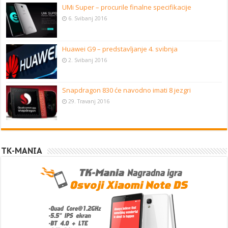
UMi Super – procurile finalne specifikacije
6. Svibanj 2016
Huawei G9 – predstavljanje 4. svibnja
2. Svibanj 2016
Snapdragon 830 će navodno imati 8 jezgri
29. Travanj 2016
TK-MANIA