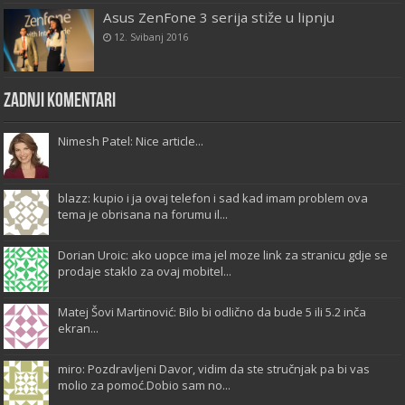
Asus ZenFone 3 serija stiže u lipnju
12. Svibanj 2016
Zadnji komentari
Nimesh Patel: Nice article...
blazz: kupio i ja ovaj telefon i sad kad imam problem ova
tema je obrisana na forumu il...
Dorian Uroic: ako uopce ima jel moze link za stranicu gdje se
prodaje staklo za ovaj mobitel...
Matej Šovi Martinović: Bilo bi odlično da bude 5 ili 5.2 inča
ekran...
miro: Pozdravljeni Davor, vidim da ste stručnjak pa bi vas
molio za pomoć.Dobio sam no...