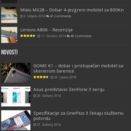
Mlais MX28 – Dobar 4-jezgreni mobitel za 800Kn
3. Veljača 2014
41 Comments
Lenovo A806 – Recenzija
11. Studeni 2014
40 Comments
Novosti
GOME K1 – dobar i pristupačan mobitel sa
skenerom šarenice
29. Lipanj 2018
Asus predstavio ZenFone 3 seriju
30. Svibanj 2016
Specifikacije za OnePlus 3 čekaju službenu
potvrdu
25. Svibanj 2016