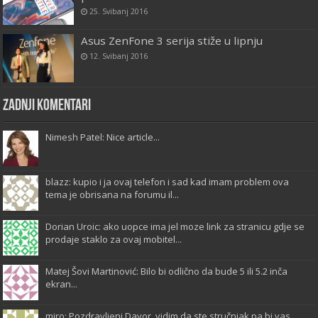
25. Svibanj 2016
Asus ZenFone 3 serija stiže u lipnju
12. Svibanj 2016
Zadnji komentari
Nimesh Patel: Nice article...
blazz: kupio i ja ovaj telefon i sad kad imam problem ova
tema je obrisana na forumu il...
Dorian Uroic: ako uopce ima jel moze link za stranicu gdje se
prodaje staklo za ovaj mobitel...
Matej Šovi Martinović: Bilo bi odlično da bude 5 ili 5.2 inča
ekran...
miro: Pozdravljeni Davor, vidim da ste stručnjak pa bi vas