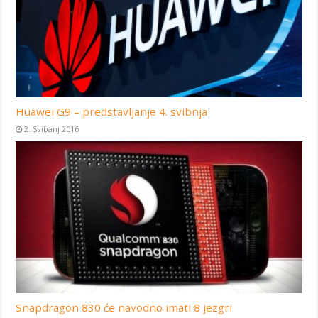
Huawei G9 – predstavljanje 4. svibnja
2. Svibanj 2016
Snapdragon 830 će navodno imati 8 jezgri