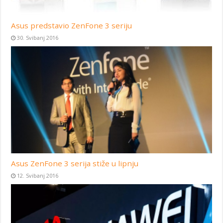
Asus predstavio ZenFone 3 seriju
30. Svibanj 2016
Asus ZenFone 3 serija stiže u lipnju
12. Svibanj 2016