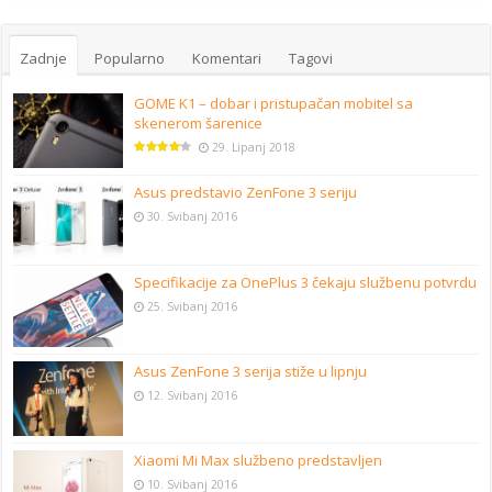
Zadnje
Popularno
Komentari
Tagovi
GOME K1 – dobar i pristupačan mobitel sa
skenerom šarenice
29. Lipanj 2018
Asus predstavio ZenFone 3 seriju
30. Svibanj 2016
Specifikacije za OnePlus 3 čekaju službenu potvrdu
25. Svibanj 2016
Asus ZenFone 3 serija stiže u lipnju
12. Svibanj 2016
Xiaomi Mi Max službeno predstavljen
10. Svibanj 2016