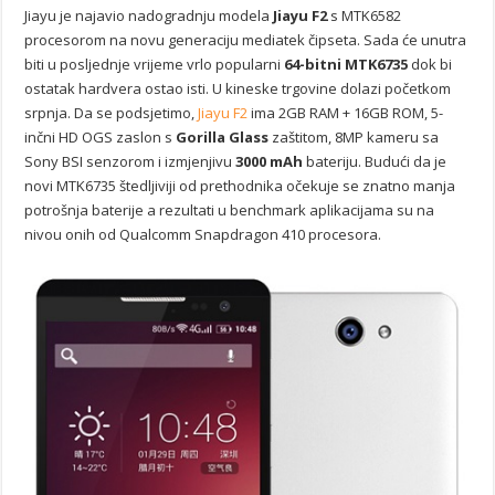
Jiayu je najavio nadogradnju modela
Jiayu F2
s MTK6582
procesorom na novu generaciju mediatek čipseta. Sada će unutra
biti u posljednje vrijeme vrlo popularni
64-bitni MTK6735
dok bi
ostatak hardvera ostao isti. U kineske trgovine dolazi početkom
srpnja. Da se podsjetimo,
Jiayu F2
ima 2GB RAM + 16GB ROM, 5-
inčni HD OGS zaslon s
Gorilla Glass
zaštitom, 8MP kameru sa
Sony BSI senzorom i izmjenjivu
3000 mAh
bateriju. Budući da je
novi MTK6735 štedljiviji od prethodnika očekuje se znatno manja
potrošnja baterije a rezultati u benchmark aplikacijama su na
nivou onih od Qualcomm Snapdragon 410 procesora.