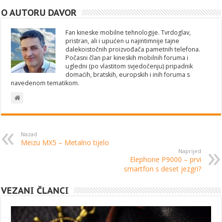
O AUTORU DAVOR
Fan kineske mobilne tehnologije. Tvrdoglav,
pristran, ali i upućen u najintimnije tajne
dalekoistočnih proizvođača pametnih telefona.
Počasni član par kineskih mobilnih foruma i
ugledni (po vlastitom svjedočenju) pripadnik
domaćih, bratskih, europskih i inih foruma s
navedenom tematikom.
Nazad
Meizu MX5 – Metalno tijelo
Naprijed
Elephone P9000 – prvi
smartfon s deset jezgri?
VEZANI ČLANCI