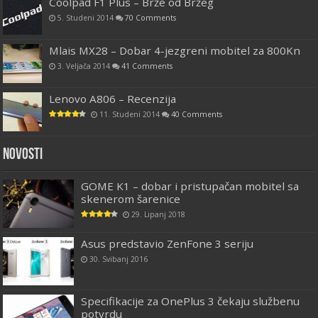
Coolpad F1 Plus – Brže od Bržeg
5. Studeni 2014
70 Comments
Mlais MX28 – Dobar 4-jezgreni mobitel za 800Kn
3. Veljača 2014
41 Comments
Lenovo A806 – Recenzija
11. Studeni 2014
40 Comments
Novosti
GOME K1 – dobar i pristupačan mobitel sa
skenerom šarenice
29. Lipanj 2018
Asus predstavio ZenFone 3 seriju
30. Svibanj 2016
Specifikacije za OnePlus 3 čekaju službenu
potvrdu