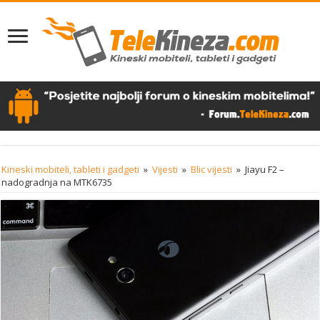
Kineski mobiteli, tableti i gadgeti
»
Vijesti
»
Blic vijesti
»
Jiayu F2 –
nadogradnja na MTK6735