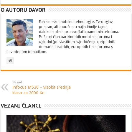
O AUTORU DAVOR
Fan kineske mobilne tehnologije. Tvrdoglav,
pristran, ali i upućen u najintimnije tajne
dalekoistočnih proizvođača pametnih telefona.
Počasni član par kineskih mobilnih foruma i
ugledni (po vlastitom svjedočenju) pripadnik
domaćih, bratskih, europskih i inih foruma s
navedenom tematikom.
Nazad
Infocus M530 – visoka srednja
klasa za 2000 Kn
VEZANI ČLANCI