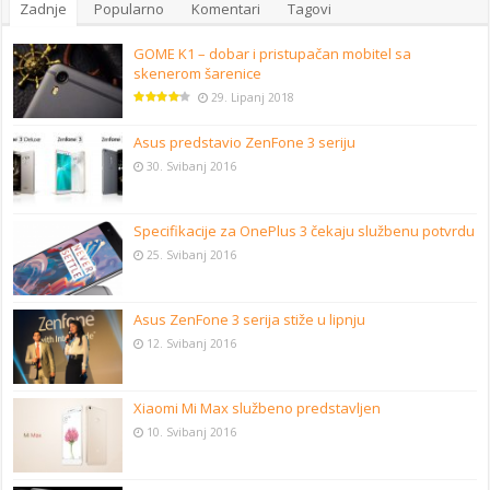
Zadnje
Popularno
Komentari
Tagovi
GOME K1 – dobar i pristupačan mobitel sa
skenerom šarenice
29. Lipanj 2018
Asus predstavio ZenFone 3 seriju
30. Svibanj 2016
Specifikacije za OnePlus 3 čekaju službenu potvrdu
25. Svibanj 2016
Asus ZenFone 3 serija stiže u lipnju
12. Svibanj 2016
Xiaomi Mi Max službeno predstavljen
10. Svibanj 2016