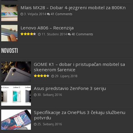
Mlais MX28 – Dobar 4-jezgreni mobitel za 800Kn
3. Veljača 2014
41 Comments
Lenovo A806 – Recenzija
11. Studeni 2014
40 Comments
Novosti
GOME K1 – dobar i pristupačan mobitel sa
skenerom šarenice
29. Lipanj 2018
Asus predstavio ZenFone 3 seriju
30. Svibanj 2016
Specifikacije za OnePlus 3 čekaju službenu
potvrdu
25. Svibanj 2016