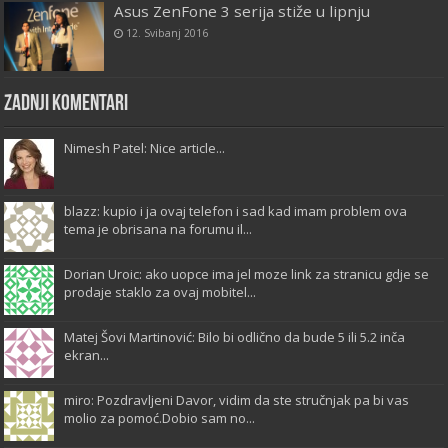
Asus ZenFone 3 serija stiže u lipnju
12. Svibanj 2016
Zadnji komentari
Nimesh Patel: Nice article...
blazz: kupio i ja ovaj telefon i sad kad imam problem ova
tema je obrisana na forumu il...
Dorian Uroic: ako uopce ima jel moze link za stranicu gdje se
prodaje staklo za ovaj mobitel...
Matej Šovi Martinović: Bilo bi odlično da bude 5 ili 5.2 inča
ekran...
miro: Pozdravljeni Davor, vidim da ste stručnjak pa bi vas
molio za pomoć.Dobio sam no...