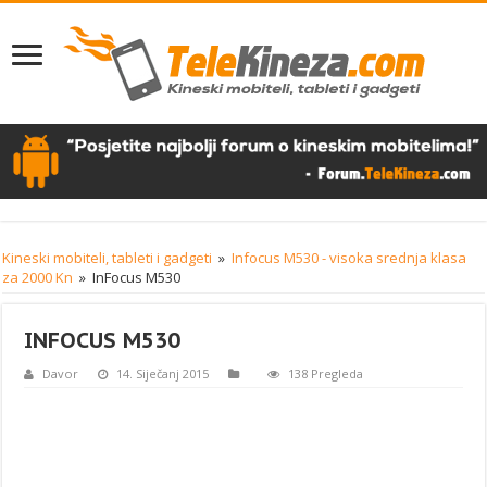
Kineski mobiteli, tableti i gadgeti
»
Infocus M530 - visoka srednja klasa
za 2000 Kn
»
InFocus M530
INFOCUS M530
Davor
14. Siječanj 2015
138 Pregleda