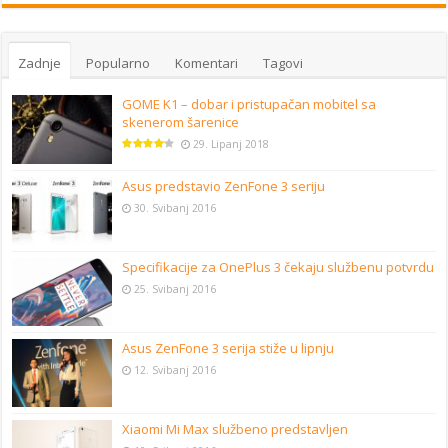
Zadnje
Popularno
Komentari
Tagovi
GOME K1 – dobar i pristupačan mobitel sa
skenerom šarenice
29. Lipanj 2018
Asus predstavio ZenFone 3 seriju
30. Svibanj 2016
Specifikacije za OnePlus 3 čekaju službenu potvrdu
25. Svibanj 2016
Asus ZenFone 3 serija stiže u lipnju
12. Svibanj 2016
Xiaomi Mi Max službeno predstavljen