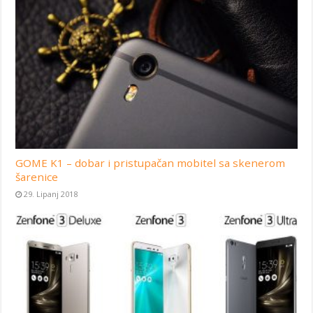
GOME K1 – dobar i pristupačan mobitel sa skenerom
šarenice
29. Lipanj 2018