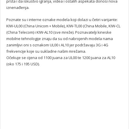
prsta i da iskustvo igranja, videa i ostalih aspekata donosi nova
iznenađenja.
Poznate su i interne oznake modela koji dolazi u četiri varijante:
KIW-UL00 (China Unicom + Mobile), KIW-TL00 (China Mobile, KIW-CL
(China Telecom) i KIW-AL10 (sve mreže). Poznavatelji kineske
mobilne tehnologije znaju da su od nabrojenih modela nama
zanimljivi oni s oznakom UL00 i AL10 jer podržavaju 3G i 4G
frekvencije koje su sukladne našim mrežama.
Očekuje se cijena od 1100 juana za UL00 te 1200 juana za AL10
(oko 175 i 195 USD).