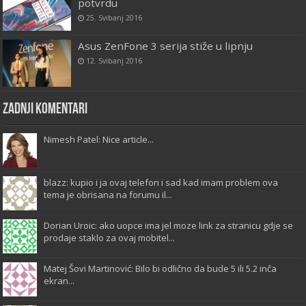
potvrdu
25. Svibanj 2016
Asus ZenFone 3 serija stiže u lipnju
12. Svibanj 2016
Zadnji komentari
Nimesh Patel: Nice article...
blazz: kupio i ja ovaj telefon i sad kad imam problem ova
tema je obrisana na forumu il...
Dorian Uroic: ako uopce ima jel moze link za stranicu gdje se
prodaje staklo za ovaj mobitel...
Matej Šovi Martinović: Bilo bi odlično da bude 5 ili 5.2 inča
ekran...