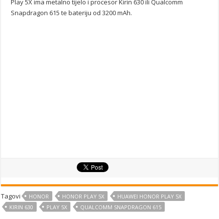
Play 5X ima metalno tijelo i procesor Kirin 630 ili Qualcomm
Snapdragon 615 te bateriju od 3200 mAh.
Tagovi
HONOR
HONOR PLAY 5X
HUAWEI HONOR PLAY 5X
KIRIN 630
PLAY 5X
QUALCOMM SNAPDRAGON 615