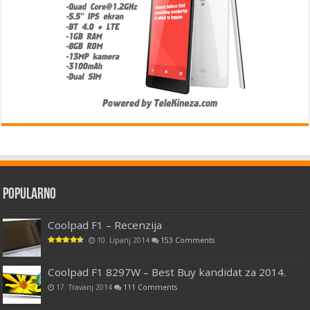
Popularno
Coolpad F1 – Recenzija
10. Lipanj 2014
153 Comments
Coolpad F1 8297W – Best Buy kandidat za 2014.
17. Travanj 2014
111 Comments