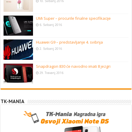
10. Svibanj 2016
UMi Super – procurile finalne specifikacije
6. Svibanj 2016
Huawei G9 – predstavljanje 4. svibnja
2. Svibanj 2016
Snapdragon 830 će navodno imati 8 jezgri
29. Travanj 2016
TK-MANIA