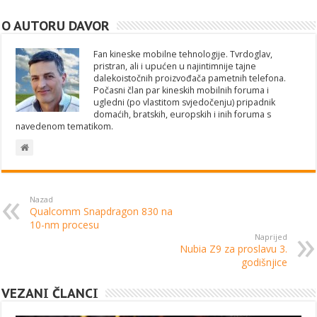
O AUTORU DAVOR
Fan kineske mobilne tehnologije. Tvrdoglav,
pristran, ali i upućen u najintimnije tajne
dalekoistočnih proizvođača pametnih telefona.
Počasni član par kineskih mobilnih foruma i
ugledni (po vlastitom svjedočenju) pripadnik
domaćih, bratskih, europskih i inih foruma s
navedenom tematikom.
Nazad
Qualcomm Snapdragon 830 na
10-nm procesu
Naprijed
Nubia Z9 za proslavu 3.
godišnjice
VEZANI ČLANCI