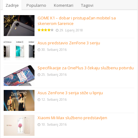
Zadnje
Popularno
Komentari
Tagovi
GOME K1 – dobar i pristupačan mobitel sa
skenerom šarenice
29. Lipanj 2018
Asus predstavio ZenFone 3 seriju
30. Svibanj 2016
Specifikacije za OnePlus 3 čekaju službenu potvrdu
25. Svibanj 2016
Asus ZenFone 3 serija stiže u lipnju
12. Svibanj 2016
Xiaomi Mi Max službeno predstavljen
10. Svibanj 2016