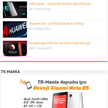
UMi Super – procurile finalne specifikacije
6. Svibanj 2016
Huawei G9 – predstavljanje 4. svibnja
2. Svibanj 2016
Snapdragon 830 će navodno imati 8 jezgri
29. Travanj 2016
TK-MANIA