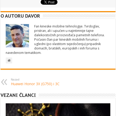
O AUTORU DAVOR
Fan kineske mobilne tehnologije. Tvrdoglav,
pristran, ali i upućen u najintimnije tajne
dalekoistočnih proizvođača pametnih telefona.
Počasni član par kineskih mobilnih foruma i
ugledni (po vlastitom svjedočenju) pripadnik
domaćih, bratskih, europskih i inih foruma s
navedenom tematikom.
Nazad
Huawei Honor 3X (G750) i 3C
VEZANI ČLANCI