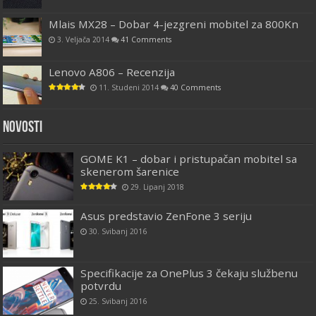
Mlais MX28 – Dobar 4-jezgreni mobitel za 800Kn
3. Veljača 2014
41 Comments
Lenovo A806 – Recenzija
11. Studeni 2014
40 Comments
Novosti
GOME K1 – dobar i pristupačan mobitel sa
skenerom šarenice
29. Lipanj 2018
Asus predstavio ZenFone 3 seriju
30. Svibanj 2016
Specifikacije za OnePlus 3 čekaju službenu
potvrdu
25. Svibanj 2016