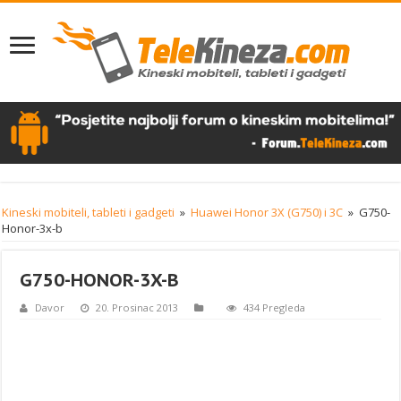
Kineski mobiteli, tableti i gadgeti
»
Huawei Honor 3X (G750) i 3C
»
G750-
Honor-3x-b
G750-HONOR-3X-B
Davor
20. Prosinac 2013
434 Pregleda