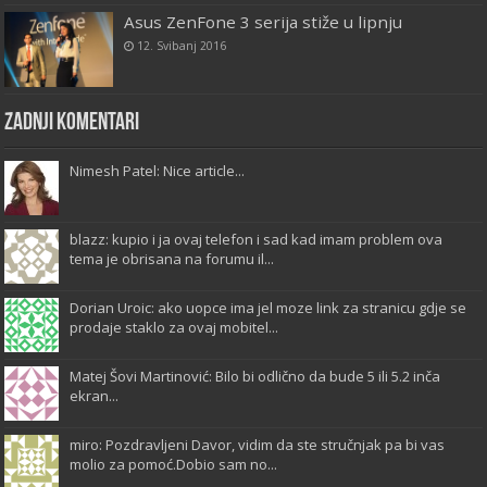
Asus ZenFone 3 serija stiže u lipnju
12. Svibanj 2016
Zadnji komentari
Nimesh Patel: Nice article...
blazz: kupio i ja ovaj telefon i sad kad imam problem ova
tema je obrisana na forumu il...
Dorian Uroic: ako uopce ima jel moze link za stranicu gdje se
prodaje staklo za ovaj mobitel...
Matej Šovi Martinović: Bilo bi odlično da bude 5 ili 5.2 inča
ekran...
miro: Pozdravljeni Davor, vidim da ste stručnjak pa bi vas
molio za pomoć.Dobio sam no...