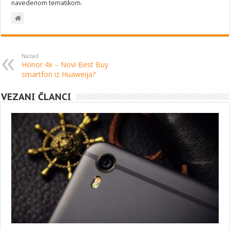
navedenom tematikom.
Nazad
Honor 4x – Novi Best Buy
smartfon iz Huaweija?
VEZANI ČLANCI