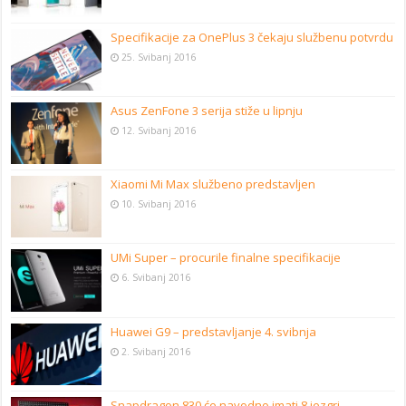
Specifikacije za OnePlus 3 čekaju službenu potvrdu
25. Svibanj 2016
Asus ZenFone 3 serija stiže u lipnju
12. Svibanj 2016
Xiaomi Mi Max službeno predstavljen
10. Svibanj 2016
UMi Super – procurile finalne specifikacije
6. Svibanj 2016
Huawei G9 – predstavljanje 4. svibnja
2. Svibanj 2016
Snapdragon 830 će navodno imati 8 jezgri