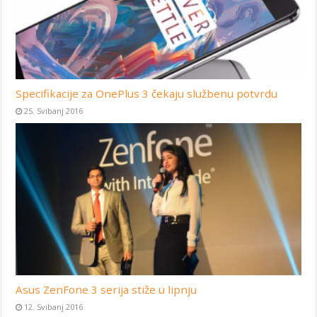
Specifikacije za OnePlus 3 čekaju službenu potvrdu
25. Svibanj 2016
Asus ZenFone 3 serija stiže u lipnju
12. Svibanj 2016