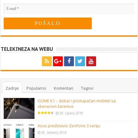
TELEKINEZA NA WEBU
Zadnje
Popularno
Komentari
Tagovi
GOME K1 – dobar i pristupačan mobitel sa
skenerom šarenice
29. Lipanj 2018
Asus predstavio ZenFone 3 seriju
30. Svibanj 2016