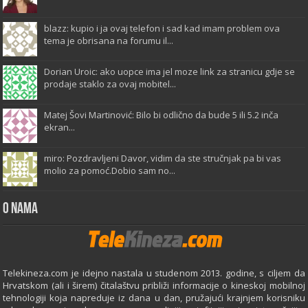
blazz: kupio i ja ovaj telefon i sad kad imam problem ova
tema je obrisana na forumu il...
Dorian Uroic: ako uopce ima jel moze link za stranicu gdje se
prodaje staklo za ovaj mobitel...
Matej Šovi Martinović: Bilo bi odlično da bude 5 ili 5.2 inča
ekran...
miro: Pozdravljeni Davor, vidim da ste stručnjak pa bi vas
molio za pomoć.Dobio sam no...
O Nama
Telekineza.com je idejno nastala u studenom 2013. godine, s ciljem da
Hrvatskom (ali i širem) čitalaštvu približi informacije o kineskoj mobilnoj
tehnologiji koja napreduje iz dana u dan, pružajući krajnjem korisniku