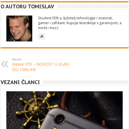
O AUTORU TOMISLAV
Student FER-a, ljubitelj tehnologije i znanosti,
gamer i zafrkant. Kupuje kineskinje s garancijom, a
može i bez:)
Nazad
Hasee X55 – NOVOST U KLASI
DO 1000 KN
VEZANI ČLANCI