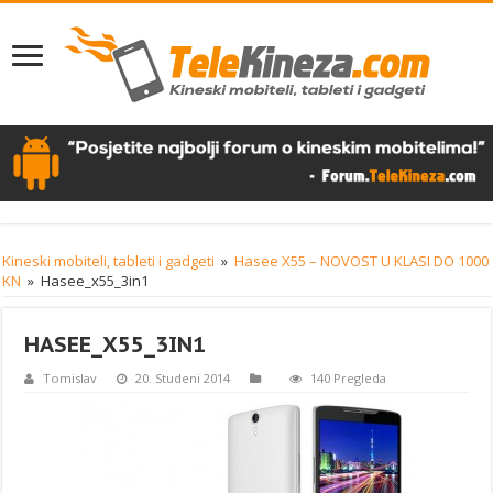
Kineski mobiteli, tableti i gadgeti
»
Hasee X55 – NOVOST U KLASI DO 1000
KN
»
Hasee_x55_3in1
HASEE_X55_3IN1
Tomislav
20. Studeni 2014
140 Pregleda