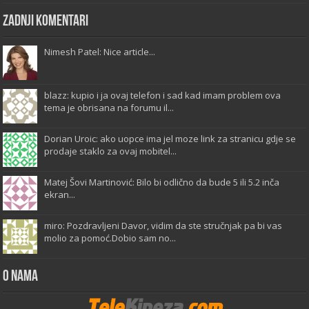
Zadnji komentari
Nimesh Patel: Nice article...
blazz: kupio i ja ovaj telefon i sad kad imam problem ova
tema je obrisana na forumu il...
Dorian Uroic: ako uopce ima jel moze link za stranicu gdje se
prodaje staklo za ovaj mobitel...
Matej Šovi Martinović: Bilo bi odlično da bude 5 ili 5.2 inča
ekran...
miro: Pozdravljeni Davor, vidim da ste stručnjak pa bi vas
molio za pomoć.Dobio sam no...
O Nama