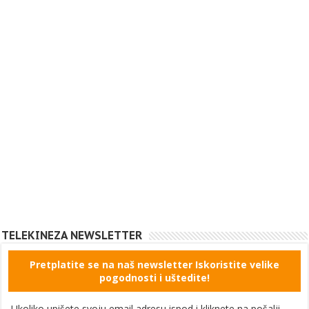
TELEKINEZA NEWSLETTER
Pretplatite se na naš newsletter Iskoristite velike
pogodnosti i uštedite!
Ukoliko upišete svoju email adresu ispod i kliknete na pošalji,