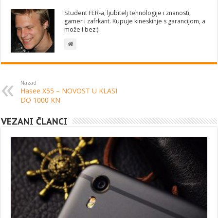
Student FER-a, ljubitelj tehnologije i znanosti,
gamer i zafrkant. Kupuje kineskinje s garancijom, a
može i bez:)
Nazad
Hasee X55 – NOVOST U KLASI
DO 1000 KN
VEZANI ČLANCI