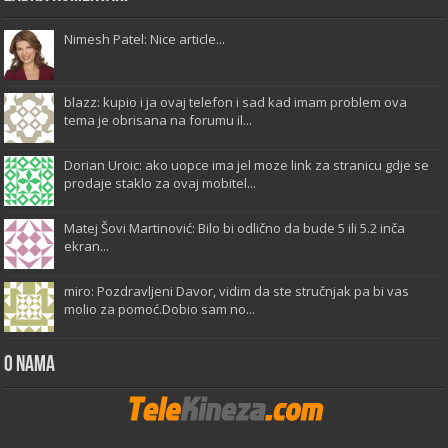
Nimesh Patel: Nice article...
blazz: kupio i ja ovaj telefon i sad kad imam problem ova
tema je obrisana na forumu il...
Dorian Uroic: ako uopce ima jel moze link za stranicu gdje se
prodaje staklo za ovaj mobitel...
Matej Šovi Martinović: Bilo bi odlično da bude 5 ili 5.2 inča
ekran...
miro: Pozdravljeni Davor, vidim da ste stručnjak pa bi vas
molio za pomoć.Dobio sam no...
O Nama