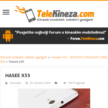
Kineski mobiteli, tableti i gadgeti
»
Hasee X55 – NOVOST U KLASI DO 1000
KN
»
hasee x55
HASEE X55
Tomislav
20. Studeni 2014
145 Pregleda