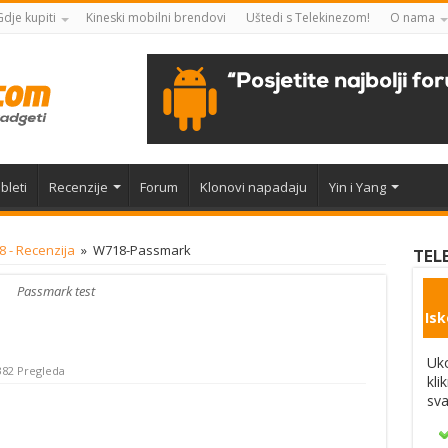
Gdje kupiti
Kineski mobilni brendovi
Uštedi s Telekinezom!
O nama
bleti
Recenzije
Forum
Klonovi napadaju
Yin i Yang
 - Recenzija
»
W718-Passmark
TEL
Passmark test
Isk
Uko
382 Pregleda
kli
sva