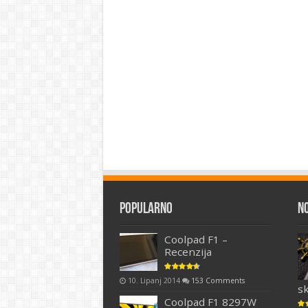
Popularno
N
Coolpad F1 –
Recenzija
10. Lipanj 2014
153 Comments
s
Coolpad F1 8297W