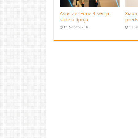
Asus ZenFone 3 serija
Xiaom
stiže u lipnju
preds
12. Svibanj 2016
10. S