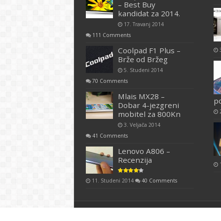
– Best Buy
kandidat za 2014.
17. Travanj 2014
111 Comments
Coolpad F1 Plus –
Brže od Bržeg
5. Studeni 2014
70 Comments
Mlais MX28 –
p
Dobar 4-jezgreni
mobitel za 800Kn
3. Veljača 2014
41 Comments
Lenovo A806 –
Recenzija
11. Studeni 2014
40 Comments
Copyright 2026. TeleKineza.com -
Uvjeti koriš