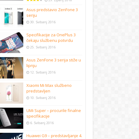
29. Lipanj 2018
Asus predstavio ZenFone 3
seriju
30. Svibanj 2016
Specifikacije za OnePlus 3
čekaju službenu potvrdu
25. Svibanj 2016
Asus ZenFone 3 serija stiže u
lipnju
12. Svibanj 2016
Xiaomi Mi Max službeno
predstavljen
10. Svibanj 2016
UMi Super – procurile finalne
specifikacije
6. Svibanj 2016
Huawei G9 – predstavljanje 4.