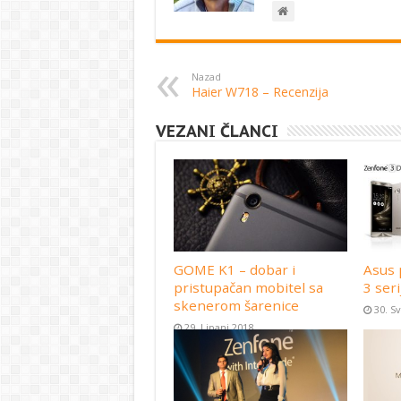
Nazad
Haier W718 – Recenzija
VEZANI ČLANCI
GOME K1 – dobar i
Asus 
pristupačan mobitel sa
3 seri
skenerom šarenice
30. S
29. Lipanj 2018