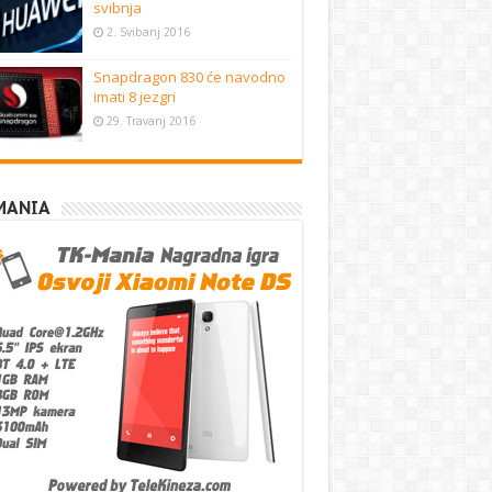
svibnja
2. Svibanj 2016
Snapdragon 830 će navodno
imati 8 jezgri
29. Travanj 2016
MANIA