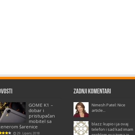
ovosti
Zadnji komentari
GOME K1 –
Nimesh Patel: Nice
dobar i
article...
pristupačan
mobitel sa
blazz: kupio i ja ovaj
kenerom šarenice
telefon i sad kad imam
29. Lipanj 2018
problem ova tema je