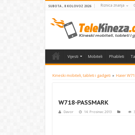
Riznica znanja
SUBOTA , 8 KOLOVOZ 2026
Vijesti
Mobiteli
Phableti
Ta
Kineski mobiteli, tableti i gadgeti
»
Haier W718
W718-PASSMARK
Davor
14. Prosinac 2013