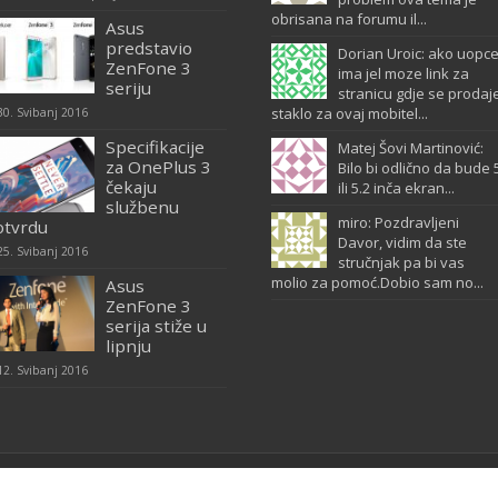
obrisana na forumu il...
Asus
predstavio
Dorian Uroic: ako uopc
ZenFone 3
ima jel moze link za
seriju
stranicu gdje se prodaj
staklo za ovaj mobitel...
30. Svibanj 2016
Specifikacije
Matej Šovi Martinović:
za OnePlus 3
Bilo bi odlično da bude 
čekaju
ili 5.2 inča ekran...
službenu
miro: Pozdravljeni
otvrdu
Davor, vidim da ste
25. Svibanj 2016
stručnjak pa bi vas
molio za pomoć.Dobio sam no...
Asus
ZenFone 3
serija stiže u
lipnju
12. Svibanj 2016
tenja