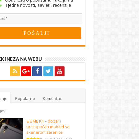
Tjedne novosti, savjeti, recenzije
EKINEZA NA WEBU
dnje
Popularno
Komentari
govi
GOME K1 – dobar i
pristupačan mobitel sa
skenerom šarenice