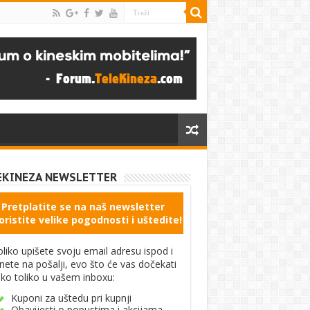
EKINEZA NEWSLETTER
Pretplatite se na naš newsletter
oristite velike pogodnosti i uštedite!
liko upišete svoju email adresu ispod i
knete na pošalji, evo što će vas dočekati
ko toliko u vašem inboxu:
Kuponi za uštedu pri kupnji
Obavijesti o popustima i akcijama