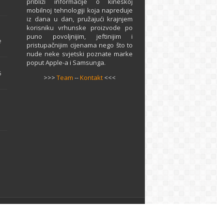
približi informacije o kineskoj
mobilnoj tehnologiji koja napreduje
iz dana u dan, pružajući krajnjem
e
korisniku vrhunske proizvode po
puno povoljnijim, jeftinijim i
e
pristupačnijim cijenama nego što to
nude neke svjetski poznate marke
poput Apple-a i Samsunga.
5
>>>
Team
--
Kontakt
<<<