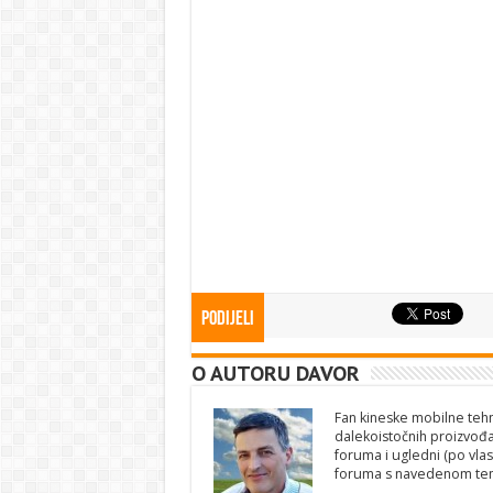
Podijeli
O AUTORU DAVOR
Fan kineske mobilne tehno
dalekoistočnih proizvođa
foruma i ugledni (po vlas
foruma s navedenom te