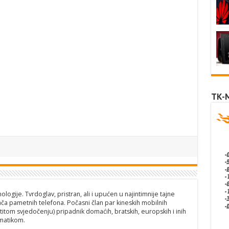
TK-
logije. Tvrdoglav, pristran, ali i upućen u najintimnije tajne
ča pametnih telefona. Počasni član par kineskih mobilnih
titom svjedočenju) pripadnik domaćih, bratskih, europskih i inih
matikom.