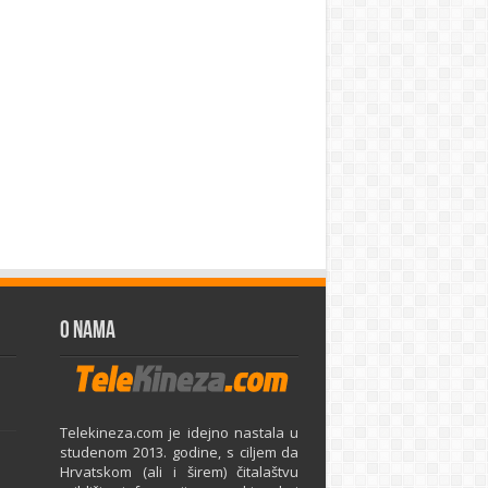
O Nama
Telekineza.com je idejno nastala u
studenom 2013. godine, s ciljem da
Hrvatskom (ali i širem) čitalaštvu