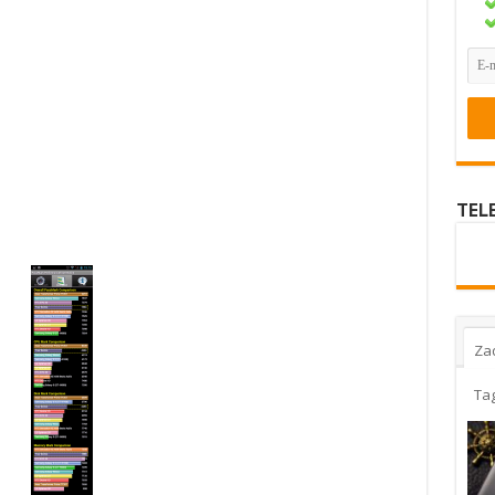
TEL
Za
Ta