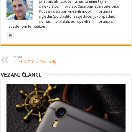
pristran, ali i upućen u najintimnije tajne
dalekoistočnih proizvođača pametnih telefona.
Počasni član par kineskih mobilnih foruma i
ugledni (po vlastitom svjedočenju) pripadnik
domaćih, bratskih, europskih i inih foruma s
navedenom tematikom.
Nazad
Haier W718 – Recenzija
VEZANI ČLANCI