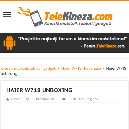
Kineski mobiteli, tableti i gadgeti
»
Haier W718 - Recenzija
»
Haier W718
unboxing
HAIER W718 UNBOXING
Davor
16. Prosinac 2013
329 Pregleda