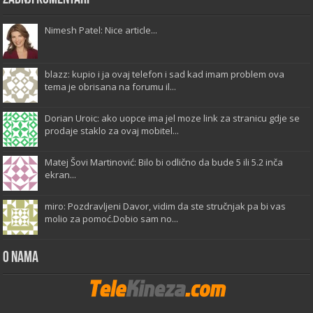
Nimesh Patel: Nice article...
blazz: kupio i ja ovaj telefon i sad kad imam problem ova
tema je obrisana na forumu il...
Dorian Uroic: ako uopce ima jel moze link za stranicu gdje se
prodaje staklo za ovaj mobitel...
Matej Šovi Martinović: Bilo bi odlično da bude 5 ili 5.2 inča
ekran...
miro: Pozdravljeni Davor, vidim da ste stručnjak pa bi vas
molio za pomoć.Dobio sam no...
O Nama