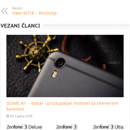
Nazad
Haier W718 – Recenzija
VEZANI ČLANCI
GOME K1 – dobar i pristupačan mobitel sa skenerom
šarenice
29. Lipanj 2018