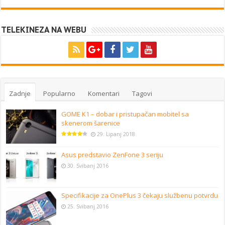
TELEKINEZA NA WEBU
Zadnje
Popularno
Komentari
Tagovi
GOME K1 – dobar i pristupačan mobitel sa
skenerom šarenice
29. Lipanj 2018
Asus predstavio ZenFone 3 seriju
30. Svibanj 2016
Specifikacije za OnePlus 3 čekaju službenu potvrdu
25. Svibanj 2016