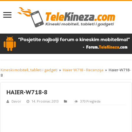
Kineski mobiteli, tableti i gadgeti
»
Haier W718 - Recenzija
»
Haier-W718-
8
HAIER-W718-8
Davor
14. Prosinac 2013
370 Pregleda