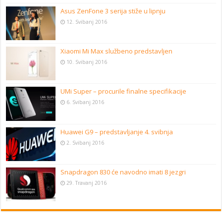
Asus ZenFone 3 serija stiže u lipnju
12. Svibanj 2016
Xiaomi Mi Max službeno predstavljen
10. Svibanj 2016
UMi Super – procurile finalne specifikacije
6. Svibanj 2016
Huawei G9 – predstavljanje 4. svibnja
2. Svibanj 2016
Snapdragon 830 će navodno imati 8 jezgri
29. Travanj 2016