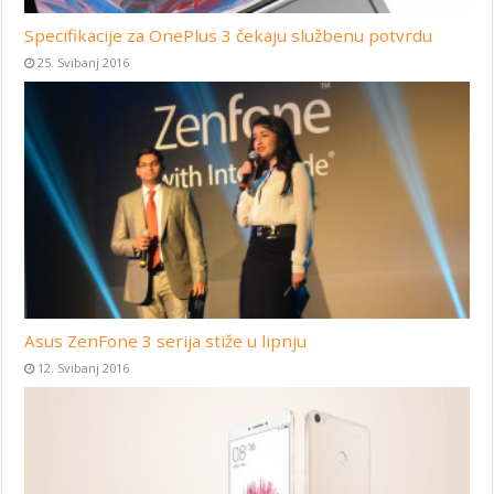
Specifikacije za OnePlus 3 čekaju službenu potvrdu
25. Svibanj 2016
Asus ZenFone 3 serija stiže u lipnju
12. Svibanj 2016