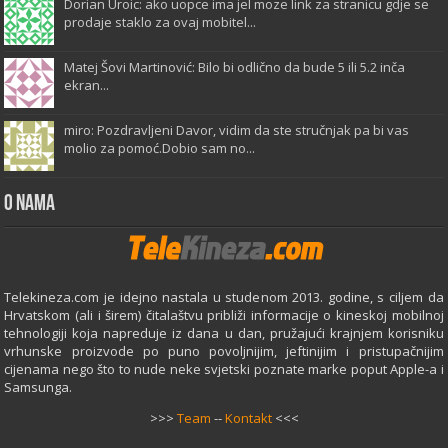
Dorian Uroic: ako uopce ima jel moze link za stranicu gdje se
prodaje staklo za ovaj mobitel...
Matej Šovi Martinović: Bilo bi odlično da bude 5 ili 5.2 inča
ekran...
miro: Pozdravljeni Davor, vidim da ste stručnjak pa bi vas
molio za pomoć.Dobio sam no...
O Nama
Telekineza.com je idejno nastala u studenom 2013. godine, s ciljem da
Hrvatskom (ali i širem) čitalaštvu približi informacije o kineskoj mobilnoj
tehnologiji koja napreduje iz dana u dan, pružajući krajnjem korisniku
vrhunske proizvode po puno povoljnijim, jeftinijim i pristupačnijim
cijenama nego što to nude neke svjetski poznate marke poput Apple-a i
Samsunga.
>>>
Team
--
Kontakt
<<<