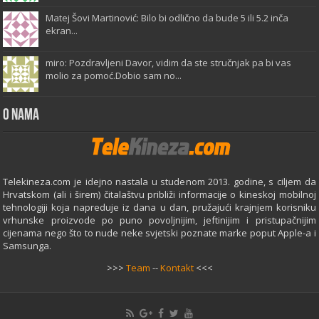
Matej Šovi Martinović: Bilo bi odlično da bude 5 ili 5.2 inča
ekran...
miro: Pozdravljeni Davor, vidim da ste stručnjak pa bi vas
molio za pomoć.Dobio sam no...
O Nama
Telekineza.com je idejno nastala u studenom 2013. godine, s ciljem da
Hrvatskom (ali i širem) čitalaštvu približi informacije o kineskoj mobilnoj
tehnologiji koja napreduje iz dana u dan, pružajući krajnjem korisniku
vrhunske proizvode po puno povoljnijim, jeftinijim i pristupačnijim
cijenama nego što to nude neke svjetski poznate marke poput Apple-a i
Samsunga.
>>>
Team
--
Kontakt
<<<