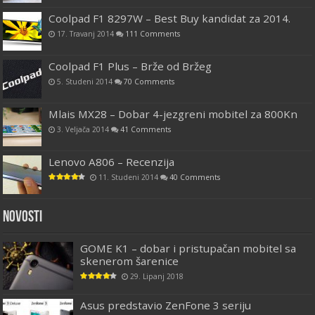
Coolpad F1 8297W – Best Buy kandidat za 2014.
17. Travanj 2014
111 Comments
Coolpad F1 Plus – Brže od Bržeg
5. Studeni 2014
70 Comments
Mlais MX28 – Dobar 4-jezgreni mobitel za 800Kn
3. Veljača 2014
41 Comments
Lenovo A806 – Recenzija
11. Studeni 2014
40 Comments
Novosti
GOME K1 – dobar i pristupačan mobitel sa
skenerom šarenice
29. Lipanj 2018
Asus predstavio ZenFone 3 seriju