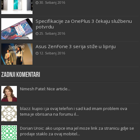
30. Svibanj 2016
Specifikacije za OnePlus 3 čekaju službenu
potvrdu
25. Svibanj 2016
Asus ZenFone 3 serija stiže u lipnju
12. Svibanj 2016
Zadnji komentari
Nimesh Patel: Nice article...
blazz: kupio i ja ovaj telefon i sad kad imam problem ova
tema je obrisana na forumu il...
Dorian Uroic: ako uopce ima jel moze link za stranicu gdje se
prodaje staklo za ovaj mobitel...