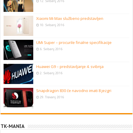
12. Svibanj 2016
Xiaomi Mi Max službeno predstavljen
10. Svibanj 2016
UMi Super – procurile finalne specifikacije
6. Svibanj 2016
Huawei G9 – predstavljanje 4. svibnja
2. Svibanj 2016
Snapdragon 830 će navodno imati 8 jezgri
29. Travanj 2016
TK-MANIA