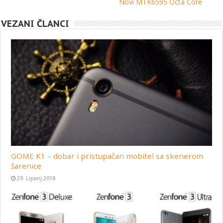
Novi MTK6595 Octa Core
VEZANI ČLANCI
GOME K1 – dobar i pristupačan mobitel sa skenerom
šarenice
29. Lipanj 2018