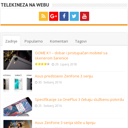
TELEKINEZA NA WEBU
Zadnje
Popularno
Komentari
Tagovi
GOME K1 – dobar i pristupačan mobitel sa
skenerom šarenice
29. Lipanj 2018
Asus predstavio ZenFone 3 seriju
30. Svibanj 2016
Specifikacije za OnePlus 3 čekaju službenu potvrdu
25. Svibanj 2016
Asus ZenFone 3 serija stiže u lipnju