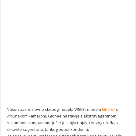
Nakon basnoslovno skupog modela W808 i modela
Elife E7
s
vrhunskom kamerom, Gionee nastavlja s ekstravagantnom
reklamnom kampanjom. Jučer je stigla najava novog uređaja,
slikovito sugerirano, tankog poput kondoma.
Za sada je, osim konferencije za tisak najavljene za 19. veljače,