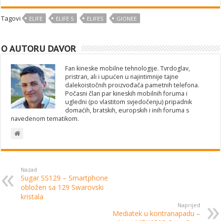
Tagovi
ELIFE
ELIFE S
ELIFES
GIONEE
O AUTORU DAVOR
Fan kineske mobilne tehnologije. Tvrdoglav,
pristran, ali i upućen u najintimnije tajne
dalekoistočnih proizvođača pametnih telefona.
Počasni član par kineskih mobilnih foruma i
ugledni (po vlastitom svjedočenju) pripadnik
domaćih, bratskih, europskih i inih foruma s
navedenom tematikom.
Nazad
Sugar SS129 – Smartphone
obložen sa 129 Swarovski
kristala
Naprijed
Mediatek u kontranapadu –