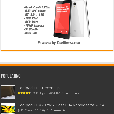
Popularno
Coolpad F1 – Recenzija
10. Lipanj 2014
153 Comments
Coolpad F1 8297W – Best Buy kandidat za 2014.
17. Travanj 2014
111 Comments