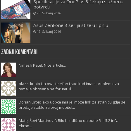
Specifikacije za OnePlus 3 čekaju službenu
potvrdu
25. Svibanj 2016
Asus ZenFone 3 serija stiže u lipnju
12. Svibanj 2016
Zadnji komentari
Nimesh Patel: Nice article...
blazz: kupio i ja ovaj telefon i sad kad imam problem ova
tema je obrisana na forumu il...
Dorian Uroic: ako uopce ima jel moze link za stranicu gdje se
prodaje staklo za ovaj mobitel...
Matej Šovi Martinović: Bilo bi odlično da bude 5 ili 5.2 inča
ekran...