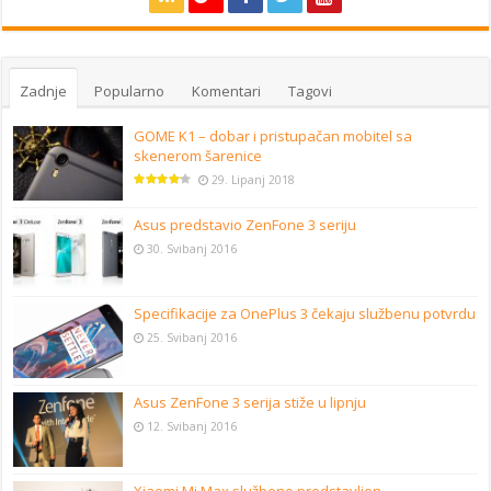
Zadnje
Popularno
Komentari
Tagovi
GOME K1 – dobar i pristupačan mobitel sa
skenerom šarenice
29. Lipanj 2018
Asus predstavio ZenFone 3 seriju
30. Svibanj 2016
Specifikacije za OnePlus 3 čekaju službenu potvrdu
25. Svibanj 2016
Asus ZenFone 3 serija stiže u lipnju
12. Svibanj 2016