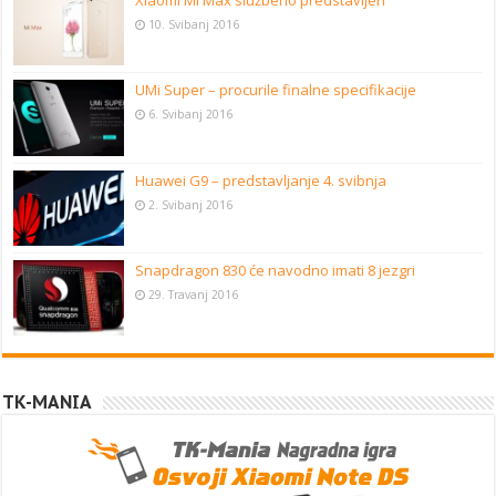
Xiaomi Mi Max službeno predstavljen
10. Svibanj 2016
UMi Super – procurile finalne specifikacije
6. Svibanj 2016
Huawei G9 – predstavljanje 4. svibnja
2. Svibanj 2016
Snapdragon 830 će navodno imati 8 jezgri
29. Travanj 2016
TK-MANIA