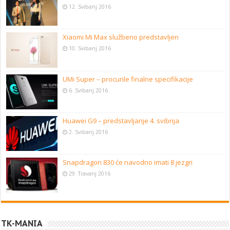
12. Svibanj 2016
Xiaomi Mi Max službeno predstavljen
10. Svibanj 2016
UMi Super – procurile finalne specifikacije
6. Svibanj 2016
Huawei G9 – predstavljanje 4. svibnja
2. Svibanj 2016
Snapdragon 830 će navodno imati 8 jezgri
29. Travanj 2016
TK-MANIA