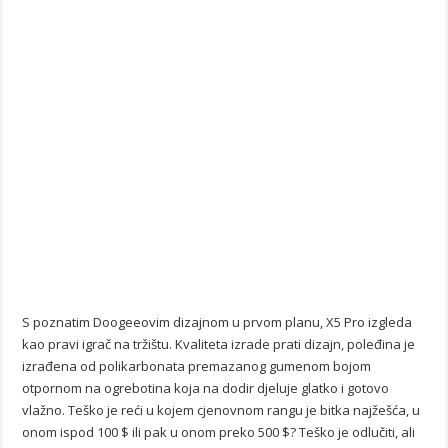
S poznatim Doogeeovim dizajnom u prvom planu, X5 Pro izgleda
kao pravi igrač na tržištu. Kvaliteta izrade prati dizajn, poleđina je
izrađena od polikarbonata premazanog gumenom bojom
otpornom na ogrebotina koja na dodir djeluje glatko i gotovo
vlažno. Teško je reći u kojem cjenovnom rangu je bitka najžešća, u
onom ispod 100 $ ili pak u onom preko 500 $? Teško je odlučiti, ali