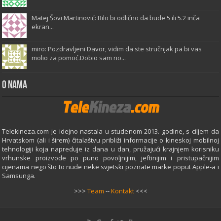
Matej Šovi Martinović: Bilo bi odlično da bude 5 ili 5.2 inča
ekran...
miro: Pozdravljeni Davor, vidim da ste stručnjak pa bi vas
molio za pomoć.Dobio sam no...
O Nama
Telekineza.com je idejno nastala u studenom 2013. godine, s ciljem da
Hrvatskom (ali i širem) čitalaštvu približi informacije o kineskoj mobilnoj
tehnologiji koja napreduje iz dana u dan, pružajući krajnjem korisniku
vrhunske proizvode po puno povoljnijim, jeftinijim i pristupačnijim
cijenama nego što to nude neke svjetski poznate marke poput Apple-a i
Samsunga.
>>>
Team
--
Kontakt
<<<