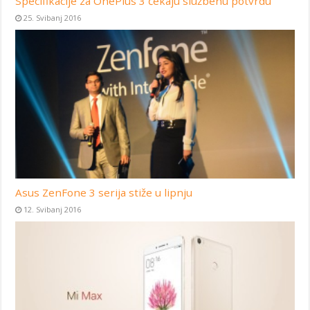
Specifikacije za OnePlus 3 čekaju službenu potvrdu
25. Svibanj 2016
Asus ZenFone 3 serija stiže u lipnju
12. Svibanj 2016