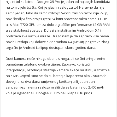
nije ni toliko bitno – Doogee X5 Pro je jedan od najboljih kandidata
na tom dijelu tržišta. Koji je glavni razlog za to? Naravno da nije
samo jedan, tako da ćemo izdvojiti 5-inčni zaslon rezolucije 720p,
novi štedljivi četverojezgreni 64-bitni procesor takta samo 1 GHz,
ali s Mali-T720 GPU-om za dobre grafičke performanse i 2 GB RAM-
a za stabilnost sustava. Dolazi s instaliranim Androidom 5.1 i
podržava sve važnije mreže. Drago nam je da zapravo više nema
novih uređaja koji dolaze s Androidom 4.4 (KitKat), pogotovo zbog
toga što je Android Lollipop dostupan skoro godinu dana.
Duet kamera neće nikoga oboriti s nogu, ali se čini primjerenim
pametnom telefonu ovakve cijene. Zapravo, koristeći
interpolaciju, rezolucija stražnje kamere skače na 8 MP, a stražnje
na 5 MP. Uvjerili smo se da su baterije kapaciteta oko 2.500 mAh
dovoljne za dva dana umjerenog korištenja ili jedan dan
zahtjevnijeg i nema razloga misliti da se baterija od 2.400 mAh
koja je ugrađena u Doogee X5 Pro ne uklapa u tu priču.