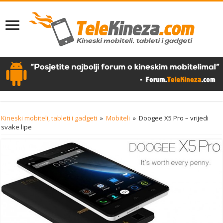
Kineski mobiteli, tableti i gadgeti
»
Mobiteli
»
Doogee X5 Pro – vrijedi
svake lipe