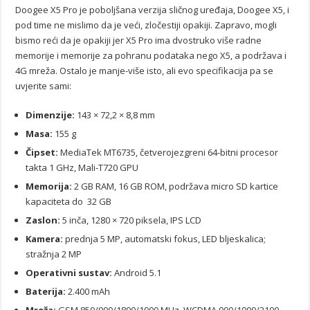
Doogee X5 Pro je poboljšana verzija sličnog uređaja, Doogee X5, i
pod time ne mislimo da je veći, zločestiji opakiji. Zapravo, mogli
bismo reći da je opakiji jer X5 Pro ima dvostruko više radne
memorije i memorije za pohranu podataka nego X5, a podržava i
4G mreža. Ostalo je manje-više isto, ali evo specifikacija pa se
uvjerite sami:
Dimenzije:
143 × 72,2 × 8,8 mm
Masa:
155 g
Čipset:
MediaTek MT6735, četverojezgreni 64-bitni procesor
takta 1 GHz, Mali-T720 GPU
Memorija:
2 GB RAM, 16 GB ROM, podržava micro SD kartice
kapaciteta do 32 GB
Zaslon:
5 inča, 1280 × 720 piksela, IPS LCD
Kamera:
prednja 5 MP, automatski fokus, LED bljeskalica;
stražnja 2 MP
Operativni sustav:
Android 5.1
Baterija:
2.400 mAh
Mreža:
GSM 850/900/1800/1900 MHz, WCDMA 900/1900/2100