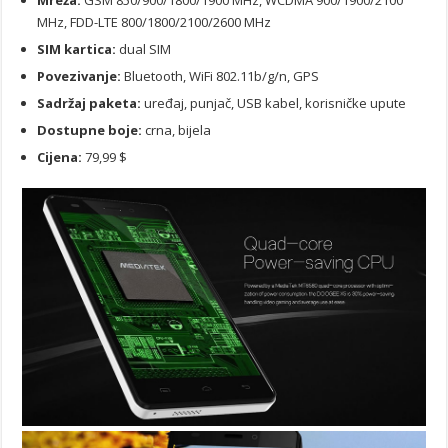
MHz, FDD-LTE 800/1800/2100/2600 MHz
SIM kartica:
dual SIM
Povezivanje:
Bluetooth, WiFi 802.11b/g/n, GPS
Sadržaj paketa:
uređaj, punjač, USB kabel, korisničke upute
Dostupne boje:
crna, bijela
Cijena:
79,99 $