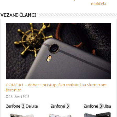
mobitela
VEZANI ČLANCI
GOME K1 – dobar i pristupačan mobitel sa skenerom
šarenice
29. Lipanj 2018