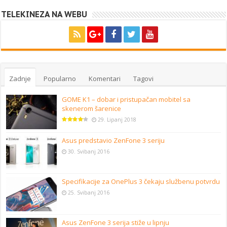
TELEKINEZA NA WEBU
Zadnje
Popularno
Komentari
Tagovi
GOME K1 – dobar i pristupačan mobitel sa
skenerom šarenice
29. Lipanj 2018
Asus predstavio ZenFone 3 seriju
30. Svibanj 2016
Specifikacije za OnePlus 3 čekaju službenu potvrdu
25. Svibanj 2016
Asus ZenFone 3 serija stiže u lipnju