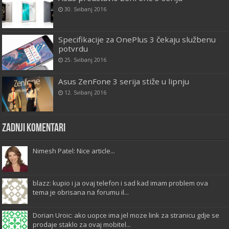
30. Svibanj 2016
Specifikacije za OnePlus 3 čekaju službenu
potvrdu
25. Svibanj 2016
Asus ZenFone 3 serija stiže u lipnju
12. Svibanj 2016
Zadnji komentari
Nimesh Patel: Nice article...
blazz: kupio i ja ovaj telefon i sad kad imam problem ova
tema je obrisana na forumu il...
Dorian Uroic: ako uopce ima jel moze link za stranicu gdje se
prodaje staklo za ovaj mobitel...