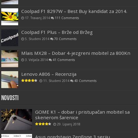
Coolpad F1 8297W – Best Buy kandidat za 2014.
17. Travanj 2014
111 Comments
Coolpad F1 Plus – Brže od Bržeg
5. Studeni 2014
70 Comments
Mlais MX28 – Dobar 4-jezgreni mobitel za 800Kn
3. Veljača 2014
41 Comments
Lenovo A806 – Recenzija
11. Studeni 2014
40 Comments
Novosti
GOME K1 – dobar i pristupačan mobitel sa
skenerom šarenice
29. Lipanj 2018
Asus predstavio ZenFone 3 seriju