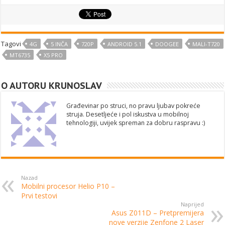
Tagovi
4G
5 INČA
720P
ANDROID 5.1
DOOGEE
MALI-T720
MT6735
X5 PRO
O AUTORU KRUNOSLAV
Građevinar po struci, no pravu ljubav pokreće
struja. Desetljeće i pol iskustva u mobilnoj
tehnologiji, uvijek spreman za dobru raspravu :)
Nazad
Mobilni procesor Helio P10 –
Prvi testovi
Naprijed
Asus Z011D – Pretpremijera
nove verzije Zenfone 2 Laser