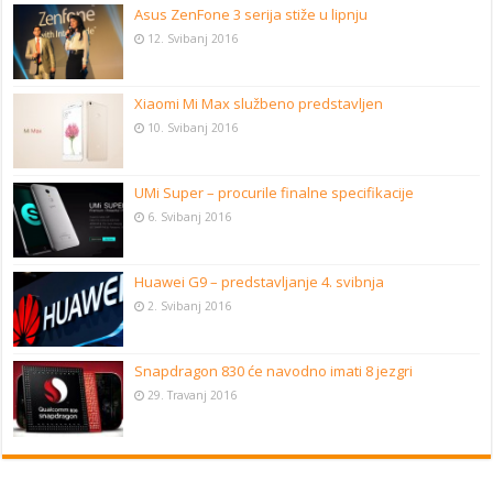
Asus ZenFone 3 serija stiže u lipnju
12. Svibanj 2016
Xiaomi Mi Max službeno predstavljen
10. Svibanj 2016
UMi Super – procurile finalne specifikacije
6. Svibanj 2016
Huawei G9 – predstavljanje 4. svibnja
2. Svibanj 2016
Snapdragon 830 će navodno imati 8 jezgri
29. Travanj 2016