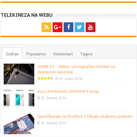
TELEKINEZA NA WEBU
Zadnje
Popularno
Komentari
Tagovi
GOME K1 – dobar i pristupačan mobitel sa
skenerom šarenice
29. Lipanj 2018
Asus predstavio ZenFone 3 seriju
30. Svibanj 2016
Specifikacije za OnePlus 3 čekaju službenu potvrdu
25. Svibanj 2016