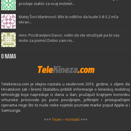
prodaje staklo za ovaj mobitel...
Matej Šovi Martinović: Bilo bi odlično da bude 5 ili 5.2 inča
ekran...
miro: Pozdravljeni Davor, vidim da ste stručnjak pa bi vas
molio za pomoć.Dobio sam no...
O Nama
Telekineza.com je idejno nastala u studenom 2013. godine, s ciljem da
Hrvatskom (ali i širem) čitalaštvu približi informacije o kineskoj mobilnoj
tehnologiji koja napreduje iz dana u dan, pružajući krajnjem korisniku
vrhunske proizvode po puno povoljnijim, jeftinijim i pristupačnijim
cijenama nego što to nude neke svjetski poznate marke poput Apple-a i
Samsunga.
>>>
Team
--
Kontakt
<<<