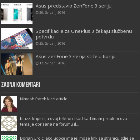
Asus predstavio ZenFone 3 seriju
30. Svibanj 2016
Specifikacije za OnePlus 3 čekaju službenu
potvrdu
25. Svibanj 2016
Asus ZenFone 3 serija stiže u lipnju
12. Svibanj 2016
Zadnji komentari
Nimesh Patel: Nice article...
blazz: kupio i ja ovaj telefon i sad kad imam problem ova
tema je obrisana na forumu il...
Dorian Uroic: ako uopce ima jel moze link za stranicu gdje se