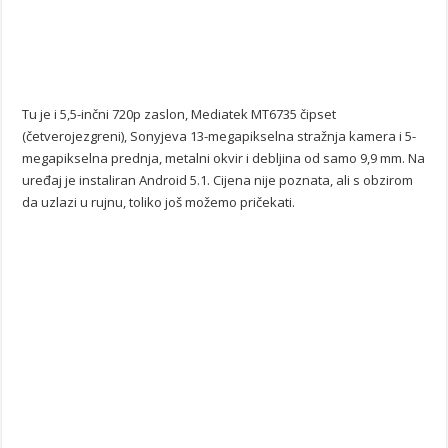
Tu je i 5,5-inčni 720p zaslon, Mediatek MT6735 čipset
(četverojezgreni), Sonyjeva 13-megapikselna stražnja kamera i 5-
megapikselna prednja, metalni okvir i debljina od samo 9,9 mm. Na
uređaj je instaliran Android 5.1. Cijena nije poznata, ali s obzirom
da uzlazi u rujnu, toliko još možemo pričekati.