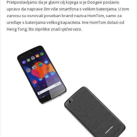
Pretpostavljamo da je glavni cilj kojega si je Doogee postavio
upravo da naprave čim više smartfona s velikim baterijama. U tom
zanosu su osnovali poseban brand naziva HomTom, samo za
uređaje s baterijama velikog kapaciteta. Ime HomTom dolazi od
Heng Tong, što otprilike znači
vječna veza
.