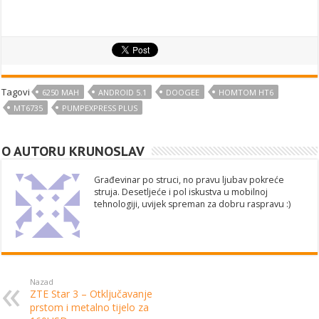
Tagovi
6250 MAH
ANDROID 5.1
DOOGEE
HOMTOM HT6
MT6735
PUMPEXPRESS PLUS
O AUTORU KRUNOSLAV
Građevinar po struci, no pravu ljubav pokreće
struja. Desetljeće i pol iskustva u mobilnoj
tehnologiji, uvijek spreman za dobru raspravu :)
Nazad
ZTE Star 3 – Otključavanje
prstom i metalno tijelo za