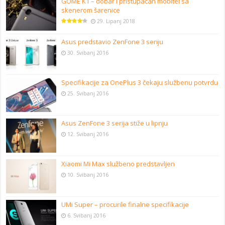
GOME K1 – dobar i pristupačan mobitel sa
skenerom šarenice
29. Lipanj 2018
Asus predstavio ZenFone 3 seriju
30. Svibanj 2016
Specifikacije za OnePlus 3 čekaju službenu potvrdu
25. Svibanj 2016
Asus ZenFone 3 serija stiže u lipnju
12. Svibanj 2016
Xiaomi Mi Max službeno predstavljen
10. Svibanj 2016
UMi Super – procurile finalne specifikacije
6. Svibanj 2016