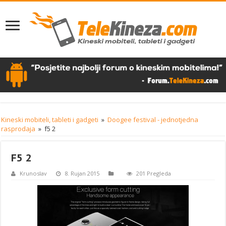
Kineski mobiteli, tableti i gadgeti
»
Doogee festival - jednotjedna
rasprodaja
»
f5 2
F5 2
Krunoslav
8. Rujan 2015
201 Pregleda