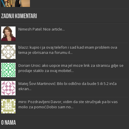
Zadnji komentari
Nimesh Patel: Nice article...
blazz: kupio i ja ovaj telefon i sad kad imam problem ova
tema je obrisana na forumu il...
Dorian Uroic: ako uopce ima jel moze link za stranicu gdje se
prodaje staklo za ovaj mobitel...
Matej Šovi Martinović: Bilo bi odlično da bude 5 ili 5.2 inča
ekran...
miro: Pozdravljeni Davor, vidim da ste stručnjak pa bi vas
molio za pomoć.Dobio sam no...
O Nama