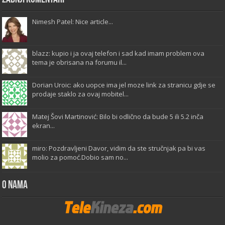
Nimesh Patel: Nice article...
blazz: kupio i ja ovaj telefon i sad kad imam problem ova
tema je obrisana na forumu il...
Dorian Uroic: ako uopce ima jel moze link za stranicu gdje se
prodaje staklo za ovaj mobitel...
Matej Šovi Martinović: Bilo bi odlično da bude 5 ili 5.2 inča
ekran...
miro: Pozdravljeni Davor, vidim da ste stručnjak pa bi vas
molio za pomoć.Dobio sam no...
O Nama