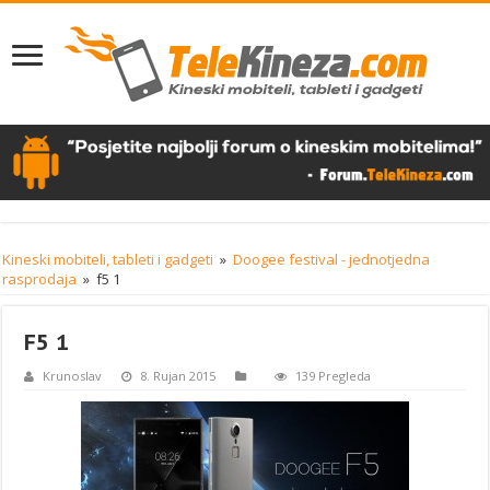
Kineski mobiteli, tableti i gadgeti
»
Doogee festival - jednotjedna
rasprodaja
»
f5 1
F5 1
Krunoslav
8. Rujan 2015
139 Pregleda