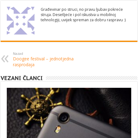
Građevinar po struci, no pravu ljubav pokreće
struja. Desetljeće i pol iskustva u mobilnoj
tehnologiji, uvijek spreman za dobru raspravu :)
Nazad
Doogee festival – jednotjedna
rasprodaja
VEZANI ČLANCI