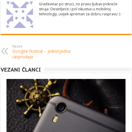
Građevinar po struci, no pravu ljubav pokreće
struja. Desetljeće i pol iskustva u mobilnoj
tehnologiji, uvijek spreman za dobru raspravu :)
Nazad
Doogee festival – jednotjedna
rasprodaja
VEZANI ČLANCI