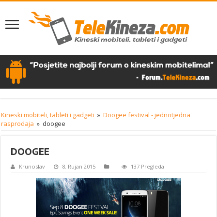
Kineski mobiteli, tableti i gadgeti
»
Doogee festival - jednotjedna
rasprodaja
»
doogee
DOOGEE
Krunoslav
8. Rujan 2015
137 Pregleda