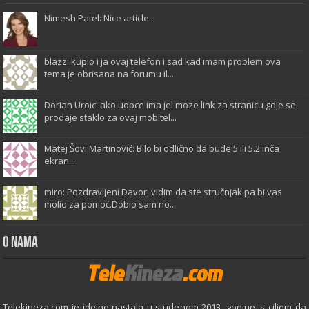
Nimesh Patel: Nice article...
blazz: kupio i ja ovaj telefon i sad kad imam problem ova
tema je obrisana na forumu il...
Dorian Uroic: ako uopce ima jel moze link za stranicu gdje se
prodaje staklo za ovaj mobitel...
Matej Šovi Martinović: Bilo bi odlično da bude 5 ili 5.2 inča
ekran...
miro: Pozdravljeni Davor, vidim da ste stručnjak pa bi vas
molio za pomoć.Dobio sam no...
O Nama
Telekineza.com je idejno nastala u studenom 2013. godine, s ciljem da