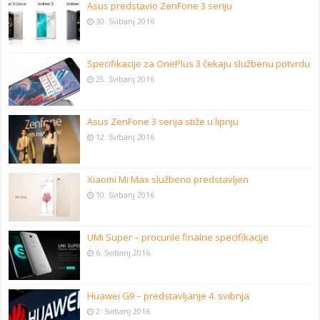
Asus predstavio ZenFone 3 seriju
30. Svibanj 2016
Specifikacije za OnePlus 3 čekaju službenu potvrdu
25. Svibanj 2016
Asus ZenFone 3 serija stiže u lipnju
12. Svibanj 2016
Xiaomi Mi Max službeno predstavljen
10. Svibanj 2016
UMi Super – procurile finalne specifikacije
6. Svibanj 2016
Huawei G9 – predstavljanje 4. svibnja
2. Svibanj 2016