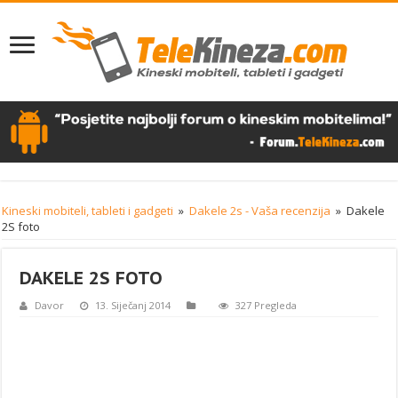
Kineski mobiteli, tableti i gadgeti
»
Dakele 2s - Vaša recenzija
»
Dakele
2S foto
DAKELE 2S FOTO
Davor
13. Siječanj 2014
327 Pregleda