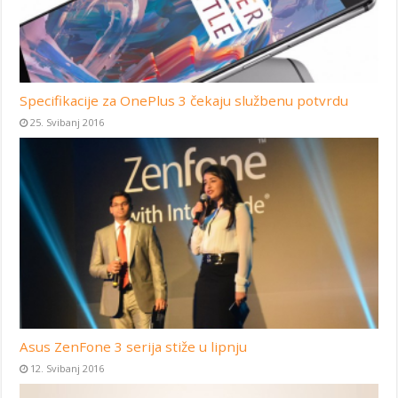
Specifikacije za OnePlus 3 čekaju službenu potvrdu
25. Svibanj 2016
Asus ZenFone 3 serija stiže u lipnju
12. Svibanj 2016