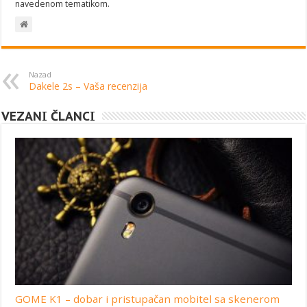
navedenom tematikom.
Nazad
Dakele 2s – Vaša recenzija
VEZANI ČLANCI
GOME K1 – dobar i pristupačan mobitel sa skenerom