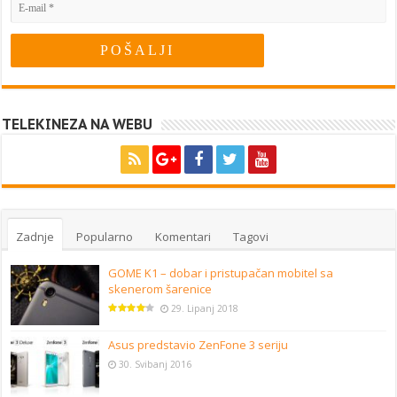
TELEKINEZA NA WEBU
Zadnje
Popularno
Komentari
Tagovi
GOME K1 – dobar i pristupačan mobitel sa
skenerom šarenice
29. Lipanj 2018
Asus predstavio ZenFone 3 seriju
30. Svibanj 2016