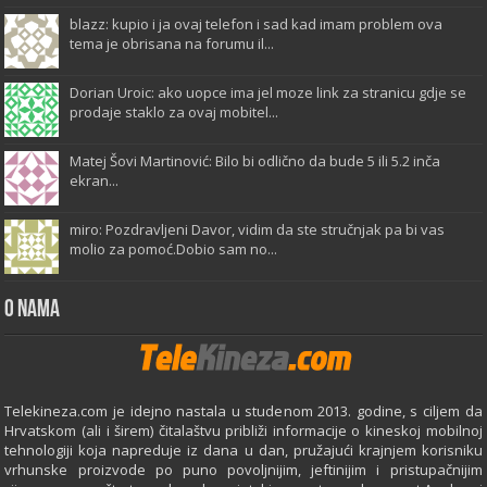
blazz: kupio i ja ovaj telefon i sad kad imam problem ova
tema je obrisana na forumu il...
Dorian Uroic: ako uopce ima jel moze link za stranicu gdje se
prodaje staklo za ovaj mobitel...
Matej Šovi Martinović: Bilo bi odlično da bude 5 ili 5.2 inča
ekran...
miro: Pozdravljeni Davor, vidim da ste stručnjak pa bi vas
molio za pomoć.Dobio sam no...
O Nama
Telekineza.com je idejno nastala u studenom 2013. godine, s ciljem da
Hrvatskom (ali i širem) čitalaštvu približi informacije o kineskoj mobilnoj
tehnologiji koja napreduje iz dana u dan, pružajući krajnjem korisniku
vrhunske proizvode po puno povoljnijim, jeftinijim i pristupačnijim