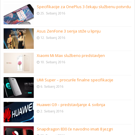
Specifikacije za OnePlus 3 čekaju službenu potvrdu
25. Svibanj 2016
Asus ZenFone 3 serija stiže u lipnju
12. Svibanj 2016
Xiaomi Mi Max službeno predstavljen
10. Svibanj 2016
UMi Super – procurile finalne specifikacije
6. Svibanj 2016
Huawei G9 – predstavljanje 4. svibnja
2. Svibanj 2016
Snapdragon 830 će navodno imati 8 jezgri