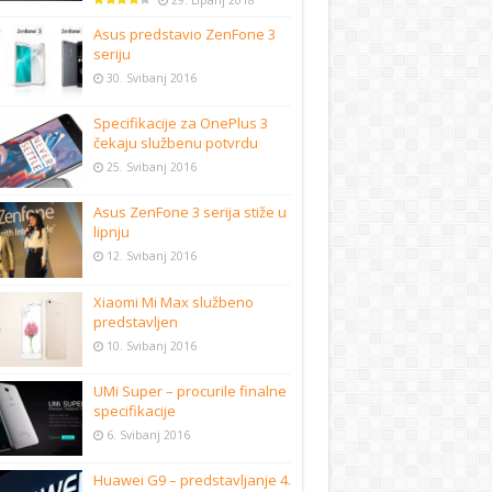
29. Lipanj 2018
Asus predstavio ZenFone 3
seriju
30. Svibanj 2016
Specifikacije za OnePlus 3
čekaju službenu potvrdu
25. Svibanj 2016
Asus ZenFone 3 serija stiže u
lipnju
12. Svibanj 2016
Xiaomi Mi Max službeno
predstavljen
10. Svibanj 2016
UMi Super – procurile finalne
specifikacije
6. Svibanj 2016
Huawei G9 – predstavljanje 4.