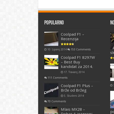
Popularno
N
Coolpad F1 –
Recenzija
10. Lipanj 2014
153 Comments
s
Coolpad F1 8297W
– Best Buy
kandidat za 2014.
17. Travanj 2014
111 Comments
Coolpad F1 Plus –
Brže od Bržeg
5. Studeni 2014
70 Comments
Mlais MX28 –
p
Dobar 4-jezgreni