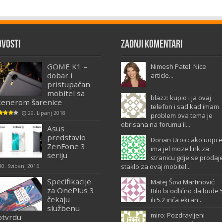
ovosti
Zadnji komentari
GOME K1 –
Nimesh Patel: Nice
dobar i
article...
pristupačan
mobitel sa
blazz: kupio i ja ovaj
kenerom šarenice
telefon i sad kad imam
29. Lipanj 2018
problem ova tema je
obrisana na forumu il...
Asus
predstavio
Dorian Uroic: ako uopc
ZenFone 3
ima jel moze link za
seriju
stranicu gdje se prodaj
staklo za ovaj mobitel...
30. Svibanj 2016
Specifikacije
Matej Šovi Martinović:
za OnePlus 3
Bilo bi odlično da bude 
čekaju
ili 5.2 inča ekran...
službenu
miro: Pozdravljeni
otvrdu