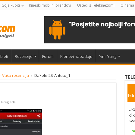
Gdje kupiti
Kineski mobilni brendovi
Uštedi s Telekinezom!
O nama
bleti
Recenzije
Forum
Klonovi napadaju
Yin i Yang
- Vaša recenzija
»
Dakele-2S-Antutu_1
TEL
Isk
 Pregleda
Uko
kli
sva