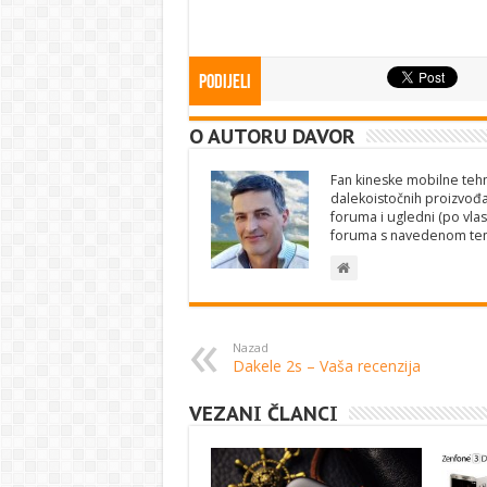
Podijeli
O AUTORU DAVOR
Fan kineske mobilne tehno
dalekoistočnih proizvođa
foruma i ugledni (po vlas
foruma s navedenom te
Nazad
Dakele 2s – Vaša recenzija
VEZANI ČLANCI