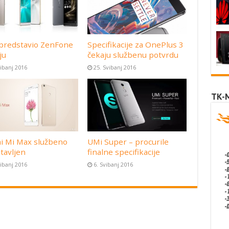
predstavio ZenFone
Specifikacije za OnePlus 3
ju
čekaju službenu potvrdu
vibanj 2016
25. Svibanj 2016
TK-
i Mi Max službeno
UMi Super – procurile
tavljen
finalne specifikacije
vibanj 2016
6. Svibanj 2016