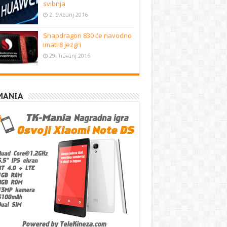
svibnja
2. Svibanj 2016
Snapdragon 830 će navodno
imati 8 jezgri
29. Travanj 2016
MANIA