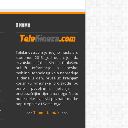
O Nama
Telekineza.com je idejno nastala u
studenom 2013. godine, s ciljem da
Hrvatskom (ali i širem) čitalaštvu
približi informacije o kineskoj
mobilnoj tehnologiji koja napreduje
iz dana u dan, pružajući krajnjem
e
korisniku vrhunske proizvode po
puno povoljnijim, jeftinijim i
e
pristupačnijim cijenama nego što to
nude neke svjetski poznate marke
poput Apple-a i Samsunga.
5
>>>
Team
--
Kontakt
<<<