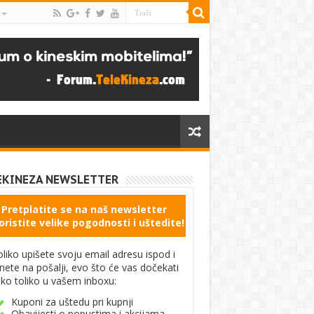
EKINEZA NEWSLETTER
Pretplatite se na naš newsletter
oristite velike pogodnosti i uštedite!
liko upišete svoju email adresu ispod i
knete na pošalji, evo što će vas dočekati
ko toliko u vašem inboxu:
Kuponi za uštedu pri kupnji
Obavijesti o popustima i akcijama