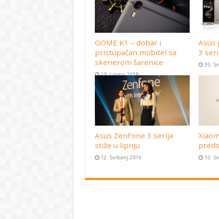
GOME K1 – dobar i
Asus 
pristupačan mobitel sa
3 seri
skenerom šarenice
30. S
29. Lipanj 2018
Asus ZenFone 3 serija
Xiaom
stiže u lipnju
preds
12. Svibanj 2016
10. S