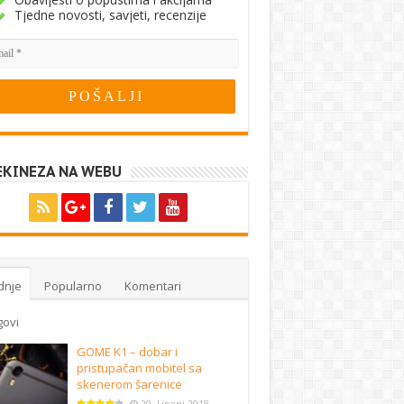
Tjedne novosti, savjeti, recenzije
EKINEZA NA WEBU
dnje
Popularno
Komentari
govi
GOME K1 – dobar i
pristupačan mobitel sa
skenerom šarenice