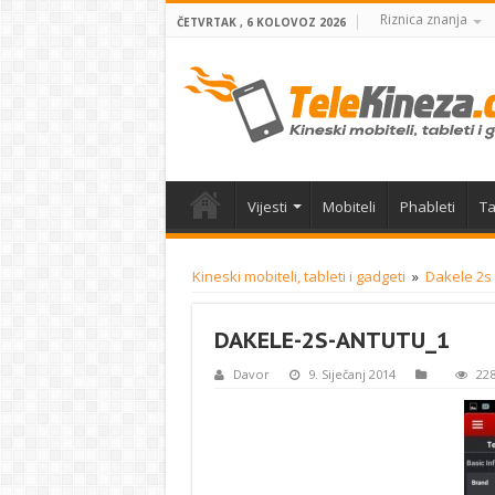
Riznica znanja
ČETVRTAK , 6 KOLOVOZ 2026
Vijesti
Mobiteli
Phableti
Ta
Kineski mobiteli, tableti i gadgeti
»
Dakele 2s 
DAKELE-2S-ANTUTU_1
Davor
9. Siječanj 2014
228