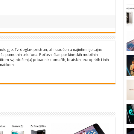
logije. Tvrdoglav, pristran, ali i upućen u najintimnije tajne
ča pametnih telefona. Počasni član par kineskih mobilnih
titom svjedočenju) pripadnik domaćih, bratskih, europskih i inih
matikom.