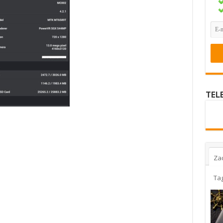
TEL
Za
Ta