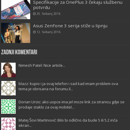
Specifikacije za OnePlus 3 čekaju službenu
potvrdu
25. Svibanj 2016
Asus ZenFone 3 serija stiže u lipnju
12. Svibanj 2016
Zadnji komentari
Nimesh Patel: Nice article...
blazz: kupio i ja ovaj telefon i sad kad imam problem ova
tema je obrisana na forumu il...
Dorian Uroic: ako uopce ima jel moze link za stranicu gdje se
prodaje staklo za ovaj mobitel...
Matej Šovi Martinović: Bilo bi odlično da bude 5 ili 5.2 inča
ekran...