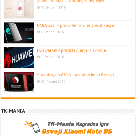
Xiaomi Mi Max službeno predstavljen
10. Svibanj 2016
UMi Super – procurile finalne specifikacije
6. Svibanj 2016
Huawei G9 – predstavljanje 4. svibnja
2. Svibanj 2016
Snapdragon 830 će navodno imati 8 jezgri
29. Travanj 2016
TK-MANIA