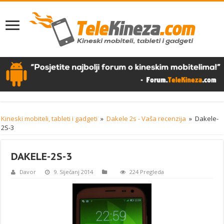
Kineski mobiteli, tableti i gadgeti
»
Dakele 2s - Vaša recenzija
»
Dakele-
2S-3
DAKELE-2S-3
Davor
9. Siječanj 2014
224 Pregleda