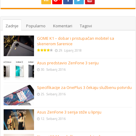
Zadnje
Popularno
Komentari
Tagovi
GOME K1 – dobar i pristupačan mobitel sa
skenerom šarenice
29. Lipanj 2018
Asus predstavio ZenFone 3 seriju
30. Svibanj 2016
Specifikacije za OnePlus 3 čekaju službenu potvrdu
25. Svibanj 2016
Asus ZenFone 3 serija stiže u lipnju
12. Svibanj 2016