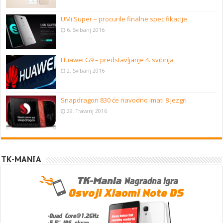
UMi Super – procurile finalne specifikacije
6. Svibanj 2016
Huawei G9 – predstavljanje 4. svibnja
2. Svibanj 2016
Snapdragon 830 će navodno imati 8 jezgri
29. Travanj 2016
TK-MANIA