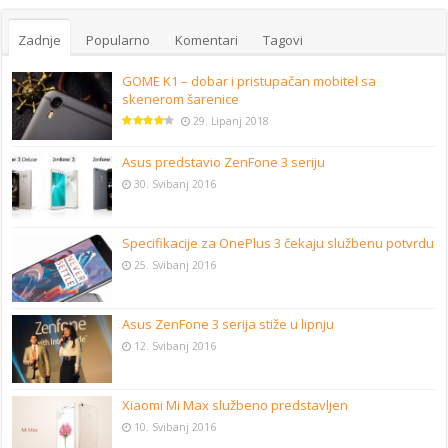
Zadnje
Popularno
Komentari
Tagovi
GOME K1 – dobar i pristupačan mobitel sa
skenerom šarenice
29. Lipanj 2018
Asus predstavio ZenFone 3 seriju
30. Svibanj 2016
Specifikacije za OnePlus 3 čekaju službenu potvrdu
25. Svibanj 2016
Asus ZenFone 3 serija stiže u lipnju
12. Svibanj 2016
Xiaomi Mi Max službeno predstavljen
10. Svibanj 2016