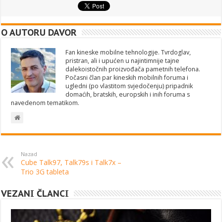
O AUTORU DAVOR
Fan kineske mobilne tehnologije. Tvrdoglav,
pristran, ali i upućen u najintimnije tajne
dalekoistočnih proizvođača pametnih telefona.
Počasni član par kineskih mobilnih foruma i
ugledni (po vlastitom svjedočenju) pripadnik
domaćih, bratskih, europskih i inih foruma s
navedenom tematikom.
Nazad
Cube Talk97, Talk79s i Talk7x –
Trio 3G tableta
VEZANI ČLANCI