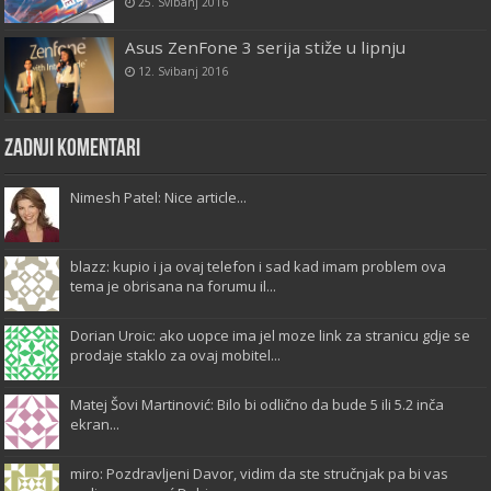
25. Svibanj 2016
Asus ZenFone 3 serija stiže u lipnju
12. Svibanj 2016
Zadnji komentari
Nimesh Patel: Nice article...
blazz: kupio i ja ovaj telefon i sad kad imam problem ova
tema je obrisana na forumu il...
Dorian Uroic: ako uopce ima jel moze link za stranicu gdje se
prodaje staklo za ovaj mobitel...
Matej Šovi Martinović: Bilo bi odlično da bude 5 ili 5.2 inča
ekran...
miro: Pozdravljeni Davor, vidim da ste stručnjak pa bi vas