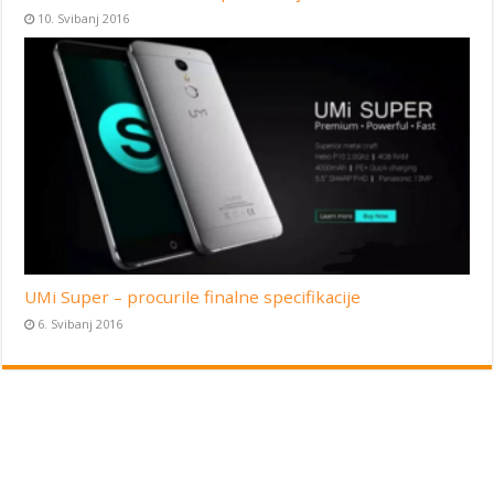
10. Svibanj 2016
UMi Super – procurile finalne specifikacije
6. Svibanj 2016