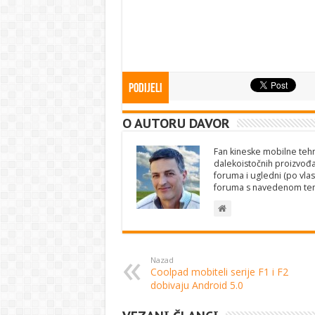
Podijeli
O AUTORU DAVOR
Fan kineske mobilne tehno
dalekoistočnih proizvođa
foruma i ugledni (po vlas
foruma s navedenom te
Nazad
Coolpad mobiteli serije F1 i F2
dobivaju Android 5.0