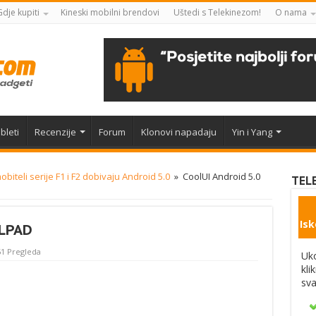
Gdje kupiti
Kineski mobilni brendovi
Uštedi s Telekinezom!
O nama
bleti
Recenzije
Forum
Klonovi napadaju
Yin i Yang
biteli serije F1 i F2 dobivaju Android 5.0
»
CoolUI Android 5.0
TEL
Isk
LPAD
1 Pregleda
Uko
kli
sva