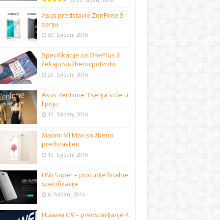
29. Lipanj 2018
Asus predstavio ZenFone 3
seriju
30. Svibanj 2016
Specifikacije za OnePlus 3
čekaju službenu potvrdu
25. Svibanj 2016
Asus ZenFone 3 serija stiže u
lipnju
12. Svibanj 2016
Xiaomi Mi Max službeno
predstavljen
10. Svibanj 2016
UMi Super – procurile finalne
specifikacije
6. Svibanj 2016
Huawei G9 – predstavljanje 4.