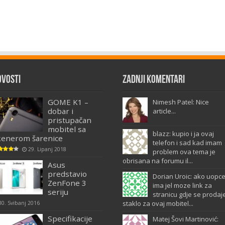
ovosti
Zadnji komentari
GOME K1 –
Nimesh Patel: Nice
dobar i
article...
pristupačan
mobitel sa
blazz: kupio i ja ovaj
kenerom šarenice
telefon i sad kad imam
29. Lipanj 2018
problem ova tema je
obrisana na forumu il...
Asus
predstavio
Dorian Uroic: ako uopc
ZenFone 3
ima jel moze link za
seriju
stranicu gdje se prodaj
staklo za ovaj mobitel...
30. Svibanj 2016
Specifikacije
Matej Šovi Martinović: