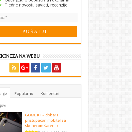
Tjedne novosti, savjeti, recenzije
EKINEZA NA WEBU
dnje
Popularno
Komentari
govi
GOME K1 – dobar i
pristupačan mobitel sa
skenerom šarenice