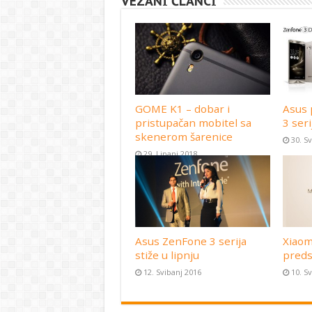
VEZANI ČLANCI
GOME K1 – dobar i
Asus 
pristupačan mobitel sa
3 seri
skenerom šarenice
30. S
29. Lipanj 2018
Asus ZenFone 3 serija
Xiaom
stiže u lipnju
preds
12. Svibanj 2016
10. S