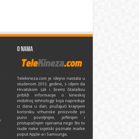
O Nama
Telekineza.com je idejno nastala u
studenom 2013. godine, s ciljem da
Hrvatskom (ali i širem) čitalaštvu
približi informacije o kineskoj
mobilnoj tehnologiji koja napreduje
iz dana u dan, pružajući krajnjem
e
korisniku vrhunske proizvode po
puno povoljnijim, jeftinijim i
e
pristupačnijim cijenama nego što to
nude neke svjetski poznate marke
poput Apple-a i Samsunga.