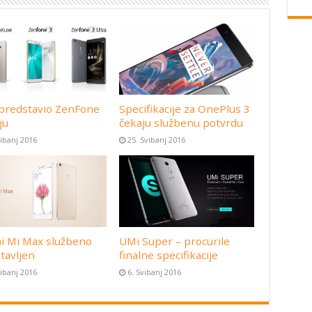
predstavio ZenFone
Specifikacije za OnePlus 3
ju
čekaju službenu potvrdu
vibanj 2016
25. Svibanj 2016
i Mi Max službeno
UMi Super – procurile
tavljen
finalne specifikacije
vibanj 2016
6. Svibanj 2016