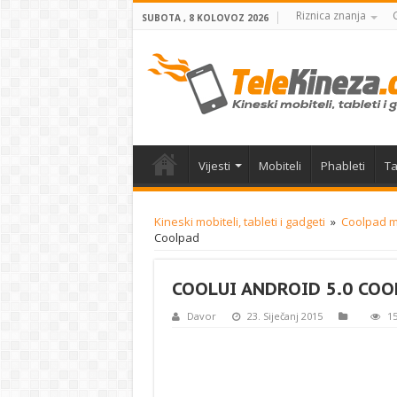
Riznica znanja
SUBOTA , 8 KOLOVOZ 2026
Vijesti
Mobiteli
Phableti
Ta
Kineski mobiteli, tableti i gadgeti
»
Coolpad mo
Coolpad
COOLUI ANDROID 5.0 COO
Davor
23. Siječanj 2015
15