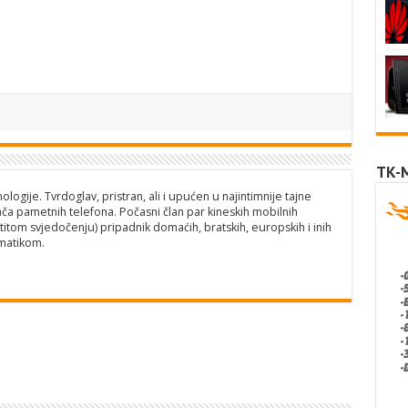
TK-
logije. Tvrdoglav, pristran, ali i upućen u najintimnije tajne
ča pametnih telefona. Počasni član par kineskih mobilnih
titom svjedočenju) pripadnik domaćih, bratskih, europskih i inih
matikom.