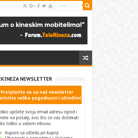
EKINEZA NEWSLETTER
Pretplatite se na naš newsletter
oristite velike pogodnosti i uštedite!
liko upišete svoju email adresu ispod i
knete na pošalji, evo što će vas dočekati
ko toliko u vašem inboxu:
Kuponi za uštedu pri kupnji
Obavijesti o popustima i akcijama