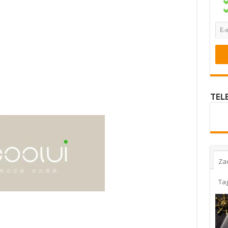
TEL
Za
Ta