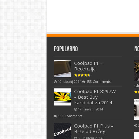
Popularno
N
Coolpad F1 –
Recenzija
10. Lipanj 2014
153 Comments
s
Coolpad F1 8297W
– Best Buy
kandidat za 2014.
17. Travanj 2014
111 Comments
Coolpad F1 Plus –
Brže od Bržeg
5. Studeni 2014