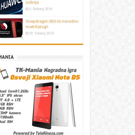
svibnja
2. Svibanj 2016
Snapdragon 830 će navodno
imati 8 jezgri
29. Travanj 2016
MANIA