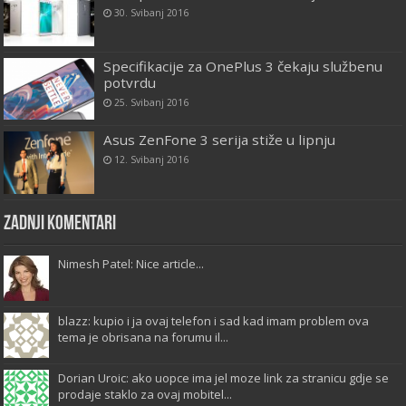
30. Svibanj 2016
Specifikacije za OnePlus 3 čekaju službenu
potvrdu
25. Svibanj 2016
Asus ZenFone 3 serija stiže u lipnju
12. Svibanj 2016
Zadnji komentari
Nimesh Patel: Nice article...
blazz: kupio i ja ovaj telefon i sad kad imam problem ova
tema je obrisana na forumu il...
Dorian Uroic: ako uopce ima jel moze link za stranicu gdje se
prodaje staklo za ovaj mobitel...