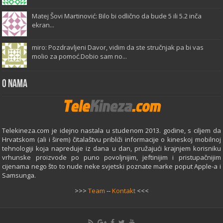
Matej Šovi Martinović: Bilo bi odlično da bude 5 ili 5.2 inča
ekran...
miro: Pozdravljeni Davor, vidim da ste stručnjak pa bi vas
molio za pomoć.Dobio sam no...
O Nama
Telekineza.com je idejno nastala u studenom 2013. godine, s ciljem da
Hrvatskom (ali i širem) čitalaštvu približi informacije o kineskoj mobilnoj
tehnologiji koja napreduje iz dana u dan, pružajući krajnjem korisniku
vrhunske proizvode po puno povoljnijim, jeftinijim i pristupačnijim
cijenama nego što to nude neke svjetski poznate marke poput Apple-a i
Samsunga.
>>>
Team
--
Kontakt
<<<