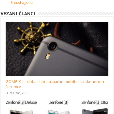
Snapdragonu
VEZANI ČLANCI
GOME K1 – dobar i pristupačan mobitel sa skenerom
šarenice
29. Lipanj 2018