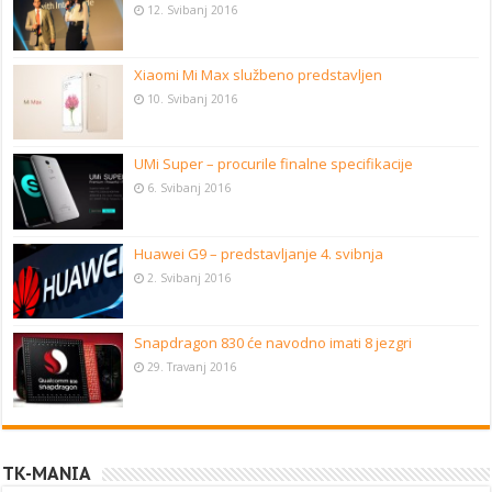
12. Svibanj 2016
Xiaomi Mi Max službeno predstavljen
10. Svibanj 2016
UMi Super – procurile finalne specifikacije
6. Svibanj 2016
Huawei G9 – predstavljanje 4. svibnja
2. Svibanj 2016
Snapdragon 830 će navodno imati 8 jezgri
29. Travanj 2016
TK-MANIA