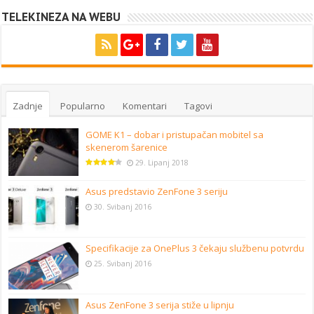
TELEKINEZA NA WEBU
Zadnje
Popularno
Komentari
Tagovi
GOME K1 – dobar i pristupačan mobitel sa
skenerom šarenice
29. Lipanj 2018
Asus predstavio ZenFone 3 seriju
30. Svibanj 2016
Specifikacije za OnePlus 3 čekaju službenu potvrdu
25. Svibanj 2016
Asus ZenFone 3 serija stiže u lipnju