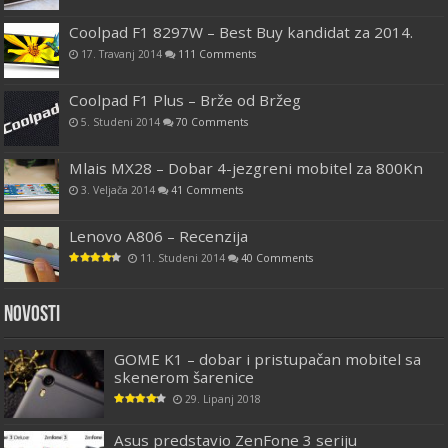
Coolpad F1 8297W – Best Buy kandidat za 2014.
17. Travanj 2014
111 Comments
Coolpad F1 Plus – Brže od Bržeg
5. Studeni 2014
70 Comments
Mlais MX28 – Dobar 4-jezgreni mobitel za 800Kn
3. Veljača 2014
41 Comments
Lenovo A806 – Recenzija
11. Studeni 2014
40 Comments
Novosti
GOME K1 – dobar i pristupačan mobitel sa
skenerom šarenice
29. Lipanj 2018
Asus predstavio ZenFone 3 seriju