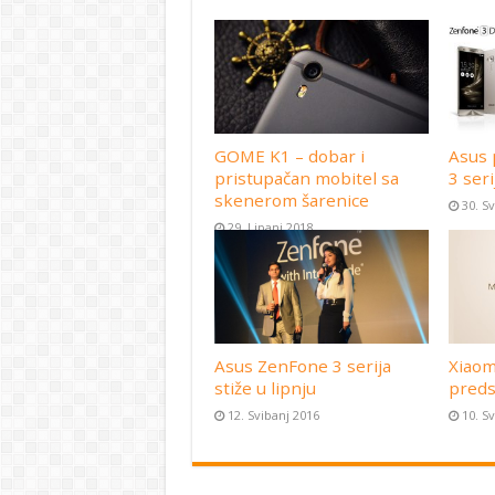
GOME K1 – dobar i
Asus 
pristupačan mobitel sa
3 seri
skenerom šarenice
30. S
29. Lipanj 2018
Asus ZenFone 3 serija
Xiaom
stiže u lipnju
preds
12. Svibanj 2016
10. S