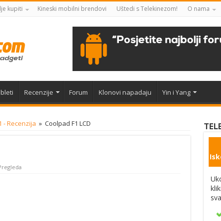
je kupiti
Kineski mobilni brendovi
Uštedi s Telekinezom!
O nama
bleti
Recenzije
Forum
Klonovi napadaju
Yin i Yang
 - Recenzija
»
Coolpad F1 LCD
TEL
Isk
Pregleda
Uko
kli
sva