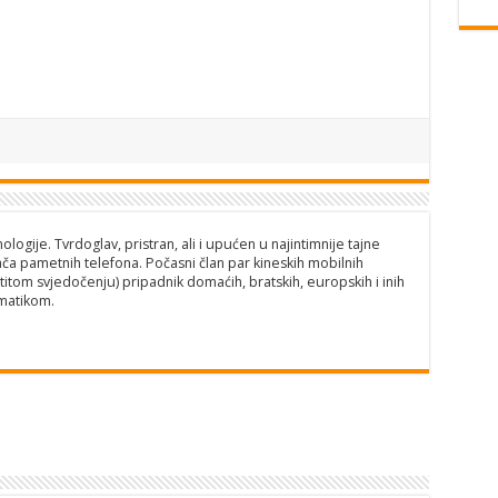
logije. Tvrdoglav, pristran, ali i upućen u najintimnije tajne
ča pametnih telefona. Počasni član par kineskih mobilnih
titom svjedočenju) pripadnik domaćih, bratskih, europskih i inih
matikom.