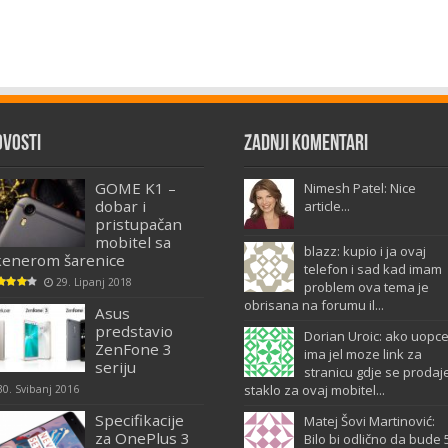
ovosti
Zadnji komentari
GOME K1 –
Nimesh Patel: Nice
dobar i
article...
pristupačan
mobitel sa
blazz: kupio i ja ovaj
kenerom šarenice
telefon i sad kad imam
29. Lipanj 2018
problem ova tema je
obrisana na forumu il...
Asus
predstavio
Dorian Uroic: ako uopc
ZenFone 3
ima jel moze link za
seriju
stranicu gdje se prodaj
staklo za ovaj mobitel...
30. Svibanj 2016
Specifikacije
Matej Šovi Martinović:
za OnePlus 3
Bilo bi odlično da bude 