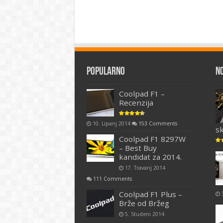
Popularno
N
Coolpad F1 –
Recenzija
10. Lipanj 2014
153 Comments
s
Coolpad F1 8297W
– Best Buy
kandidat za 2014.
17. Travanj 2014
111 Comments
Coolpad F1 Plus –
Brže od Bržeg
5. Studeni 2014