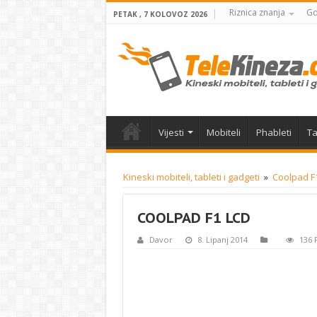
Riznica znanja
Gd
PETAK , 7 KOLOVOZ 2026
Vijesti
Mobiteli
Phableti
Ta
Kineski mobiteli, tableti i gadgeti
»
Coolpad F1
COOLPAD F1 LCD
Davor
8. Lipanj 2014
136 