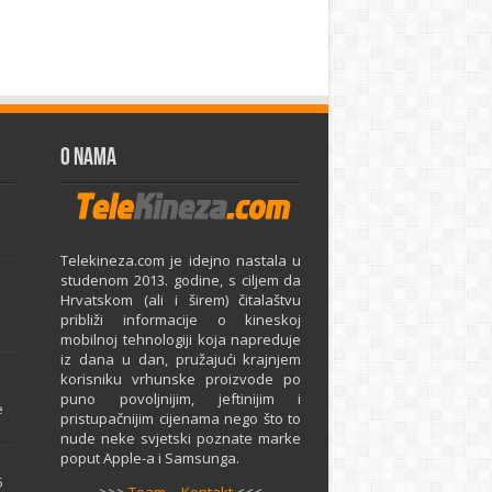
O Nama
Telekineza.com je idejno nastala u
studenom 2013. godine, s ciljem da
Hrvatskom (ali i širem) čitalaštvu
približi informacije o kineskoj
mobilnoj tehnologiji koja napreduje
iz dana u dan, pružajući krajnjem
e
korisniku vrhunske proizvode po
puno povoljnijim, jeftinijim i
e
pristupačnijim cijenama nego što to
nude neke svjetski poznate marke
poput Apple-a i Samsunga.
5