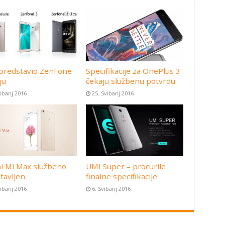
predstavio ZenFone
Specifikacije za OnePlus 3
ju
čekaju službenu potvrdu
vibanj 2016
25. Svibanj 2016
i Mi Max službeno
UMi Super – procurile
tavljen
finalne specifikacije
vibanj 2016
6. Svibanj 2016