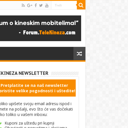
EKINEZA NEWSLETTER
Pretplatite se na naš newsletter
oristite velike pogodnosti i uštedite!
liko upišete svoju email adresu ispod i
knete na pošalji, evo što će vas dočekati
ko toliko u vašem inboxu:
Kuponi za uštedu pri kupnji
Obavijesti o popustima i akcijama