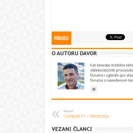
Podijeli
O AUTORU DAVOR
Fan kineske mobilne tehno
dalekoistočnih proizvođa
foruma i ugledni (po vlas
foruma s navedenom te
Nazad
Coolpad F1 – Recenzija
VEZANI ČLANCI