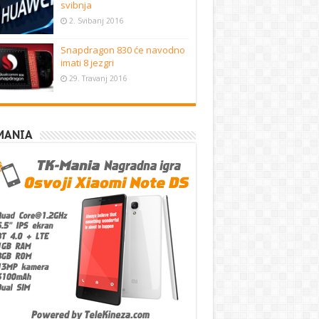
svibnja
2. Svibanj 2016
Snapdragon 830 će navodno
imati 8 jezgri
29. Travanj 2016
MANIA