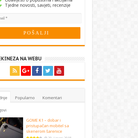
Tjedne novosti, savjeti, recenzije
EKINEZA NA WEBU
dnje
Popularno
Komentari
govi
GOME K1 – dobar i
pristupačan mobitel sa
skenerom šarenice