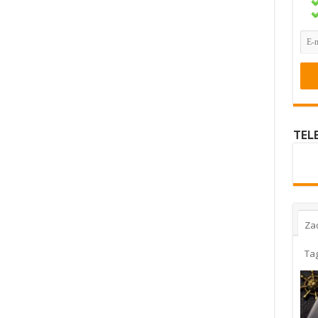
TEL
Za
Ta