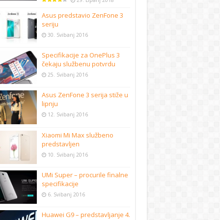
29. Lipanj 2018
Asus predstavio ZenFone 3
seriju
30. Svibanj 2016
Specifikacije za OnePlus 3
čekaju službenu potvrdu
25. Svibanj 2016
Asus ZenFone 3 serija stiže u
lipnju
12. Svibanj 2016
Xiaomi Mi Max službeno
predstavljen
10. Svibanj 2016
UMi Super – procurile finalne
specifikacije
6. Svibanj 2016
Huawei G9 – predstavljanje 4.