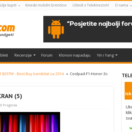
Gdje kupiti
Kineski mobilni brendovi
Uštedi s Telekinezom!
O nama
bleti
Recenzije
Forum
Klonovi napadaju
Yin i Yang
 8297W - Best Buy kandidat za 2014.
»
Coolpad-F1-Honor-3c-
TEL
Isk
RAN (5)
3 Pregleda
Uko
kli
sva