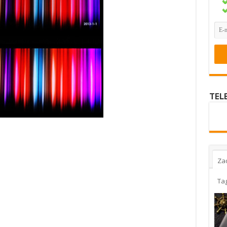
TEL
Za
Ta