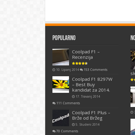
Popularno
N
Coolpad F1 –
Recenzija
10. Lipanj 2014
153 Comments
s
Coolpad F1 8297W
– Best Buy
kandidat za 2014.
17. Travanj 2014
111 Comments
Coolpad F1 Plus –
Brže od Bržeg
5. Studeni 2014
70 Comments