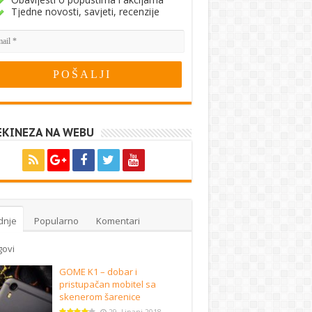
Tjedne novosti, savjeti, recenzije
EKINEZA NA WEBU
dnje
Popularno
Komentari
govi
GOME K1 – dobar i
pristupačan mobitel sa
skenerom šarenice