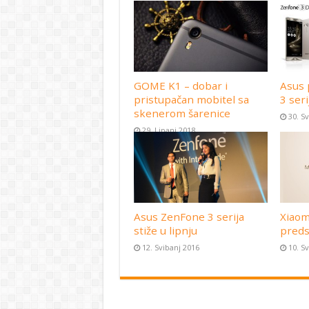
GOME K1 – dobar i
Asus 
pristupačan mobitel sa
3 seri
skenerom šarenice
30. S
29. Lipanj 2018
Asus ZenFone 3 serija
Xiaom
stiže u lipnju
preds
12. Svibanj 2016
10. S