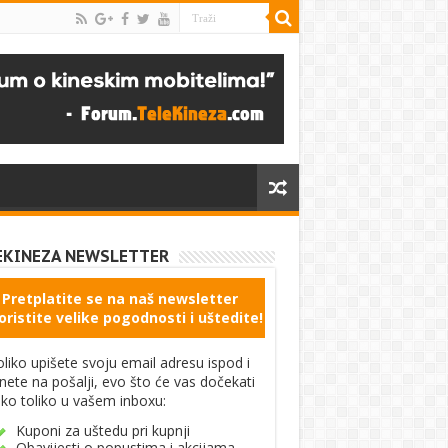
EKINEZA NEWSLETTER
Pretplatite se na naš newsletter
oristite velike pogodnosti i uštedite!
liko upišete svoju email adresu ispod i
knete na pošalji, evo što će vas dočekati
ko toliko u vašem inboxu:
Kuponi za uštedu pri kupnji
Obavijesti o popustima i akcijama