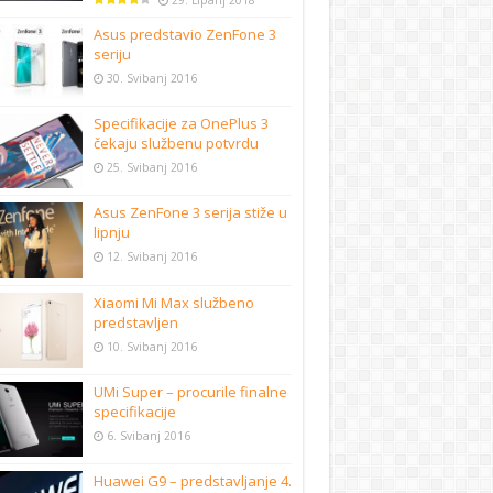
29. Lipanj 2018
Asus predstavio ZenFone 3
seriju
30. Svibanj 2016
Specifikacije za OnePlus 3
čekaju službenu potvrdu
25. Svibanj 2016
Asus ZenFone 3 serija stiže u
lipnju
12. Svibanj 2016
Xiaomi Mi Max službeno
predstavljen
10. Svibanj 2016
UMi Super – procurile finalne
specifikacije
6. Svibanj 2016
Huawei G9 – predstavljanje 4.