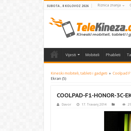
Riznica znanja
SUBOTA , 8 KOLOVOZ 2026
Vijesti
Mobiteli
Phableti
Ta
Kineski mobiteli, tableti i gadgeti
»
Coolpad F1
Ekran (5)
COOLPAD-F1-HONOR-3C-EK
Davor
17. Travanj 2014
29