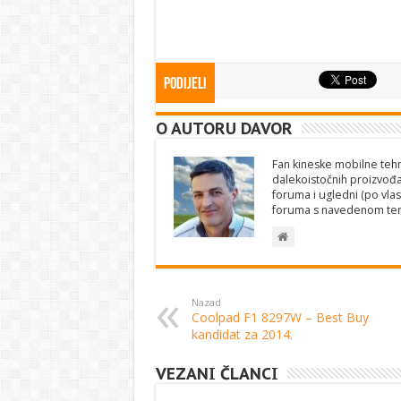
Podijeli
O AUTORU DAVOR
Fan kineske mobilne tehno
dalekoistočnih proizvođa
foruma i ugledni (po vlas
foruma s navedenom te
Nazad
Coolpad F1 8297W – Best Buy
kandidat za 2014.
VEZANI ČLANCI