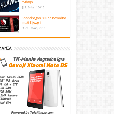
svibnja
2. Svibanj 2016
Snapdragon 830 će navodno
imati 8 jezgri
29. Travanj 2016
MANIA