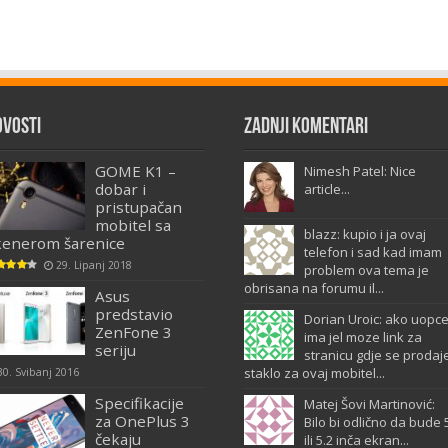
ovosti
Zadnji komentari
GOME K1 –
Nimesh Patel: Nice
dobar i
article...
pristupačan
mobitel sa
blazz: kupio i ja ovaj
kenerom šarenice
telefon i sad kad imam
29. Lipanj 2018
problem ova tema je
obrisana na forumu il...
Asus
predstavio
Dorian Uroic: ako uopc
ZenFone 3
ima jel moze link za
seriju
stranicu gdje se prodaj
staklo za ovaj mobitel...
30. Svibanj 2016
Specifikacije
Matej Šovi Martinović:
za OnePlus 3
Bilo bi odlično da bude 
čekaju
ili 5.2 inča ekran...