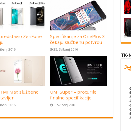
predstavio ZenFone
Specifikacije za OnePlus 3
ju
čekaju službenu potvrdu
vibanj 2016
25. Svibanj 2016
TK-
i Mi Max službeno
UMi Super – procurile
tavljen
finalne specifikacije
vibanj 2016
6. Svibanj 2016