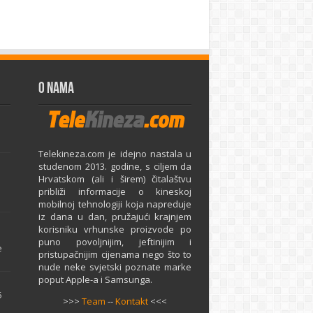
O Nama
Telekineza.com je idejno nastala u
studenom 2013. godine, s ciljem da
Hrvatskom (ali i širem) čitalaštvu
približi informacije o kineskoj
mobilnoj tehnologiji koja napreduje
iz dana u dan, pružajući krajnjem
e
korisniku vrhunske proizvode po
puno povoljnijim, jeftinijim i
e
pristupačnijim cijenama nego što to
nude neke svjetski poznate marke
poput Apple-a i Samsunga.
5
>>>
Team
--
Kontakt
<<<