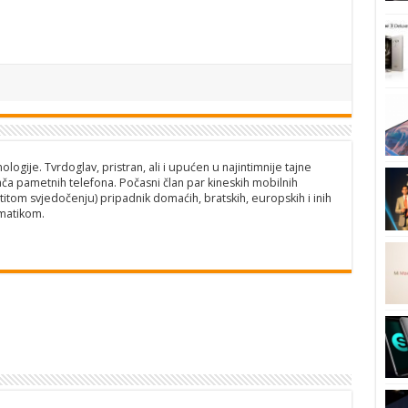
logije. Tvrdoglav, pristran, ali i upućen u najintimnije tajne
ča pametnih telefona. Počasni član par kineskih mobilnih
titom svjedočenju) pripadnik domaćih, bratskih, europskih i inih
matikom.