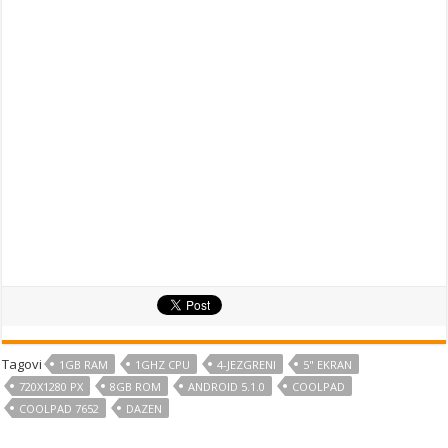
Tagovi
1GB RAM
1GHZ CPU
4-JEZGRENI
5" EKRAN
720X1280 PX
8GB ROM
ANDROID 5.1.0
COOLPAD
COOLPAD 7652
DAZEN