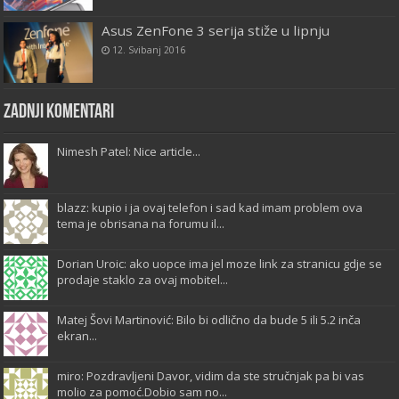
Asus ZenFone 3 serija stiže u lipnju
12. Svibanj 2016
Zadnji komentari
Nimesh Patel: Nice article...
blazz: kupio i ja ovaj telefon i sad kad imam problem ova
tema je obrisana na forumu il...
Dorian Uroic: ako uopce ima jel moze link za stranicu gdje se
prodaje staklo za ovaj mobitel...
Matej Šovi Martinović: Bilo bi odlično da bude 5 ili 5.2 inča
ekran...
miro: Pozdravljeni Davor, vidim da ste stručnjak pa bi vas
molio za pomoć.Dobio sam no...