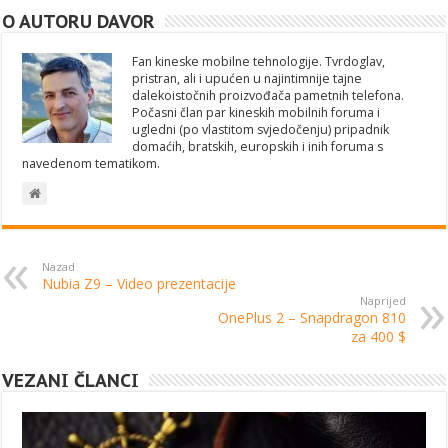
O AUTORU DAVOR
Fan kineske mobilne tehnologije. Tvrdoglav,
pristran, ali i upućen u najintimnije tajne
dalekoistočnih proizvođača pametnih telefona.
Počasni član par kineskih mobilnih foruma i
ugledni (po vlastitom svjedočenju) pripadnik
domaćih, bratskih, europskih i inih foruma s
navedenom tematikom.
Nazad
Nubia Z9 – Video prezentacije
Naprijed
OnePlus 2 – Snapdragon 810
za 400 $
VEZANI ČLANCI