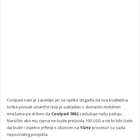
Coolpad nam je zanimljiv jer se rijetko događa da ova kvalitetna
tvrtka ponudi smartfon koji je sukladan s domaćim mobilnim
mrežama pa držimo da
Coolpad 7652
zaslužuje našu pažnju.
Naročito ako mu cijena ne bude prelazila 100 USD a ne bi bilo čudo
da bude i osjetno jeftiniji s obzirom na
1GHz
procesor za sada
nepoznatog porijekla.