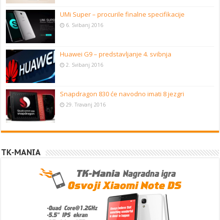
UMi Super – procurile finalne specifikacije
6. Svibanj 2016
Huawei G9 – predstavljanje 4. svibnja
2. Svibanj 2016
Snapdragon 830 će navodno imati 8 jezgri
29. Travanj 2016
TK-MANIA