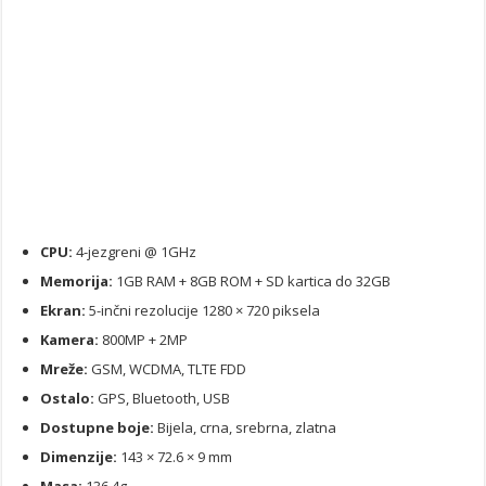
CPU:
4-jezgreni @ 1GHz
Memorija:
1GB RAM + 8GB ROM + SD kartica do 32GB
Ekran:
5-inčni rezolucije 1280 × 720 piksela
Kamera:
800MP + 2MP
Mreže:
GSM, WCDMA, TLTE FDD
Ostalo:
GPS, Bluetooth, USB
Dostupne boje:
Bijela, crna, srebrna, zlatna
Dimenzije:
143 × 72.6 × 9 mm
Masa:
136.4g