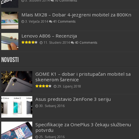
5. Studeni 2014
70 Comments
Mlais MX28 – Dobar 4-jezgreni mobitel za 800Kn
3. Veljača 2014
41 Comments
Lenovo A806 – Recenzija
11. Studeni 2014
40 Comments
Novosti
GOME K1 – dobar i pristupačan mobitel sa
skenerom šarenice
29. Lipanj 2018
Asus predstavio ZenFone 3 seriju
30. Svibanj 2016
Specifikacije za OnePlus 3 čekaju službenu
potvrdu
25. Svibanj 2016