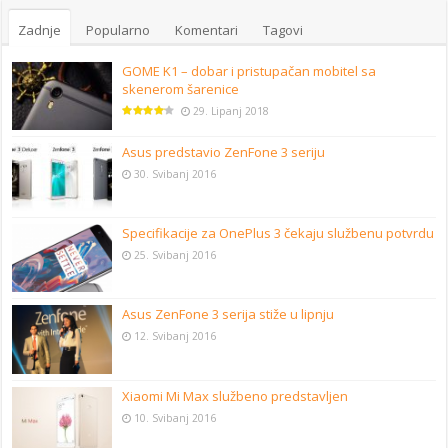
Zadnje
Popularno
Komentari
Tagovi
GOME K1 – dobar i pristupačan mobitel sa
skenerom šarenice
29. Lipanj 2018
Asus predstavio ZenFone 3 seriju
30. Svibanj 2016
Specifikacije za OnePlus 3 čekaju službenu potvrdu
25. Svibanj 2016
Asus ZenFone 3 serija stiže u lipnju
12. Svibanj 2016
Xiaomi Mi Max službeno predstavljen
10. Svibanj 2016