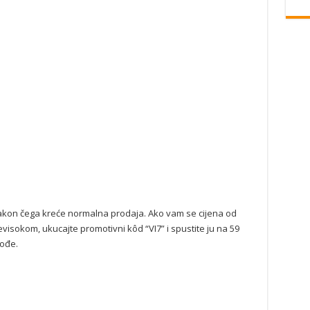
 nakon čega kreće normalna prodaja. Ako vam se cijena od
evisokom, ukucajte promotivni kôd “VI7” i spustite ju na 59
dođe.