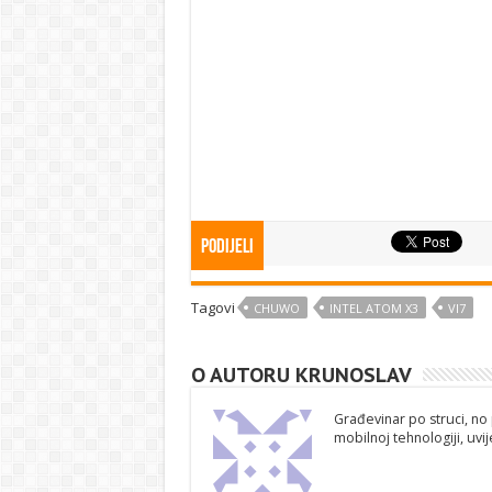
Podijeli
Tagovi
CHUWO
INTEL ATOM X3
VI7
O AUTORU KRUNOSLAV
Građevinar po struci, no 
mobilnoj tehnologiji, uv