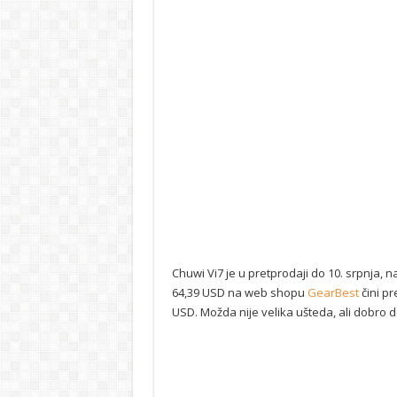
Chuwi Vi7 je u pretprodaji do 10. srpnja,
64,39 USD na web shopu
GearBest
čini pr
USD. Možda nije velika ušteda, ali dobro 