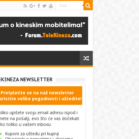
EKINEZA NEWSLETTER
Pretplatite se na naš newsletter
oristite velike pogodnosti i uštedite!
liko upišete svoju email adresu ispod i
knete na pošalji, evo što će vas dočekati
ko toliko u vašem inboxu:
Kuponi za uštedu pri kupnji
Obavijesti o popustima i akcijama