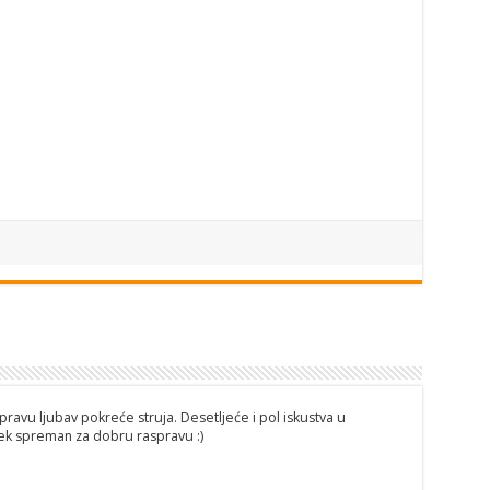
pravu ljubav pokreće struja. Desetljeće i pol iskustva u
ijek spreman za dobru raspravu :)