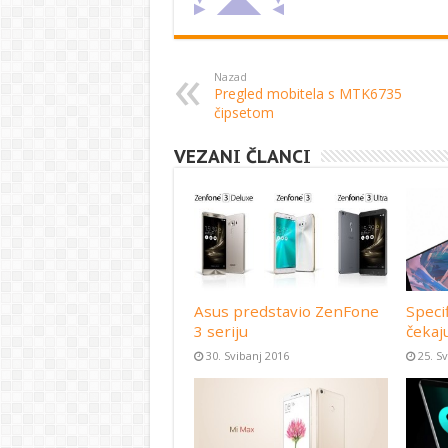
Nazad
Pregled mobitela s MTK6735
čipsetom
VEZANI ČLANCI
Asus predstavio ZenFone
Speci
3 seriju
čekaj
30. Svibanj 2016
25. S