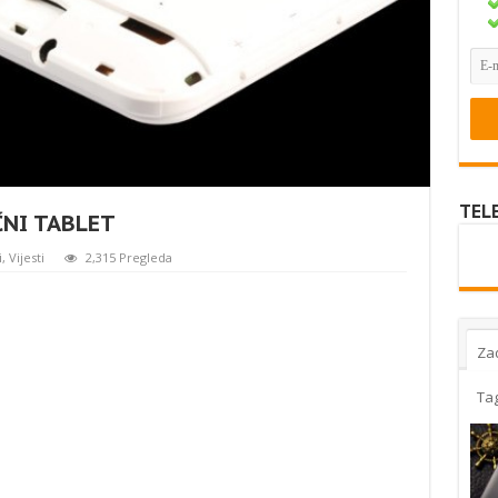
TEL
ČNI TABLET
i
,
Vijesti
2,315 Pregleda
Za
Ta