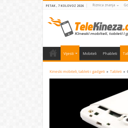
Riznica znanja
Gd
PETAK , 7 KOLOVOZ 2026
Vijesti
Mobiteli
Phableti
Tab
Kineski mobiteli, tableti i gadgeti
»
Tableti
»