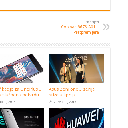
Naprijed
Coolpad 8676-A01 –
Pretpremijera
fikacije za OnePlus 3
Asus ZenFone 3 serija
u službenu potvrdu
stiže u lipnju
vibanj 2016
12. Svibanj 2016