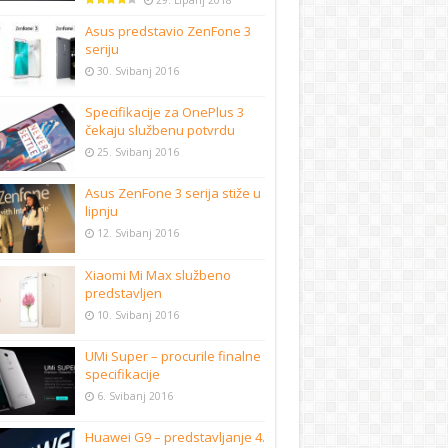
29. Lipanj 2018
Asus predstavio ZenFone 3
seriju
30. Svibanj 2016
Specifikacije za OnePlus 3
čekaju službenu potvrdu
25. Svibanj 2016
Asus ZenFone 3 serija stiže u
lipnju
12. Svibanj 2016
Xiaomi Mi Max službeno
predstavljen
10. Svibanj 2016
UMi Super – procurile finalne
specifikacije
6. Svibanj 2016
Huawei G9 – predstavljanje 4.