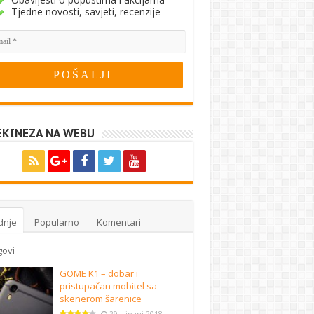
Tjedne novosti, savjeti, recenzije
EKINEZA NA WEBU
dnje
Popularno
Komentari
govi
GOME K1 – dobar i
pristupačan mobitel sa
skenerom šarenice