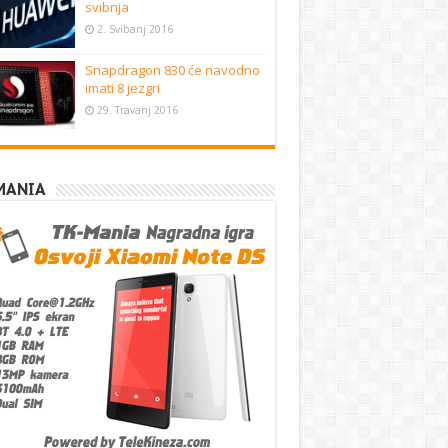
svibnja
2. Svibanj 2016
Snapdragon 830 će navodno
imati 8 jezgri
29. Travanj 2016
MANIA