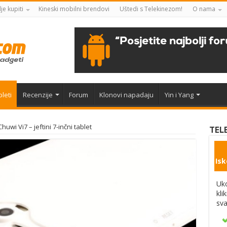
je kupiti
Kineski mobilni brendovi
Uštedi s Telekinezom!
O nama
leti
Recenzije
Forum
Klonovi napadaju
Yin i Yang
Chuwi Vi7 – jeftini 7-inčni tablet
TEL
Isk
Uko
kli
sva