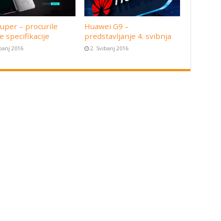
uper – procurile
Huawei G9 –
e specifikacije
predstavljanje 4. svibnja
ibanj 2016
2. Svibanj 2016