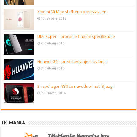
Xiaomi Mi Max službeno predstavljen
10. Svibanj 2016
UMi Super – procurile finalne specifikacije
6. Svibanj 2016
Huawei G9 – predstavljanje 4. svibnja
2. Svibanj 2016
Snapdragon 830 će navodno imati 8 jezgri
29. Travanj 2016
TK-MANIA