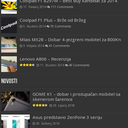
Coolpad F1 8297W – Best Buy kandidat za 2014.
17. Travanj 2014
111 Comments
Coolpad F1 Plus – Brže od Bržeg
5. Studeni 2014
70 Comments
Mlais MX28 – Dobar 4-jezgreni mobitel za 800Kn
3. Veljača 2014
41 Comments
Lenovo A806 – Recenzija
11. Studeni 2014
40 Comments
Novosti
GOME K1 – dobar i pristupačan mobitel sa
skenerom šarenice
29. Lipanj 2018
Asus predstavio ZenFone 3 seriju
30. Svibanj 2016