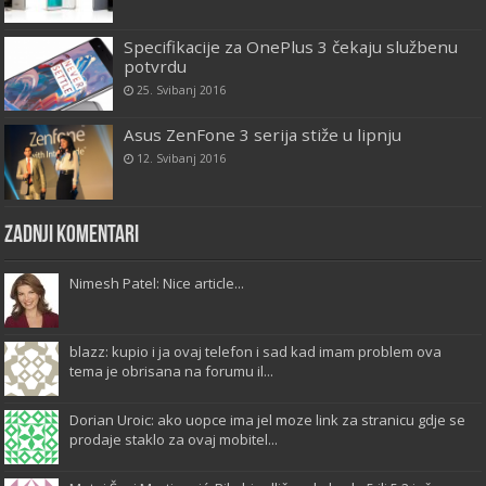
Specifikacije za OnePlus 3 čekaju službenu
potvrdu
25. Svibanj 2016
Asus ZenFone 3 serija stiže u lipnju
12. Svibanj 2016
Zadnji komentari
Nimesh Patel: Nice article...
blazz: kupio i ja ovaj telefon i sad kad imam problem ova
tema je obrisana na forumu il...
Dorian Uroic: ako uopce ima jel moze link za stranicu gdje se
prodaje staklo za ovaj mobitel...