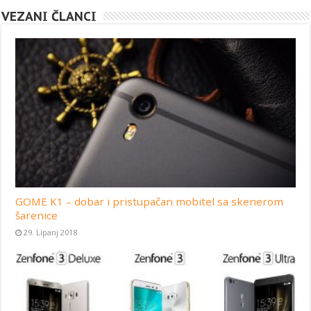
VEZANI ČLANCI
GOME K1 – dobar i pristupačan mobitel sa skenerom
šarenice
29. Lipanj 2018