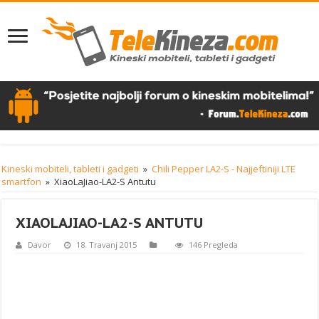
Kineski mobiteli, tableti i gadgeti
»
Chili Pepper LA2-S - Najjeftiniji LTE
smartfon
»
XiaoLaJiao-LA2-S Antutu
XIAOLAJIAO-LA2-S ANTUTU
Davor
18. Travanj 2015
146 Pregleda