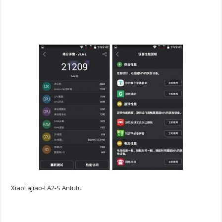
XiaoLaJiao-LA2-S Antutu