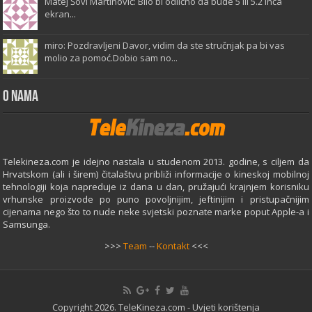
Matej Šovi Martinović: Bilo bi odlično da bude 5 ili 5.2 inča
ekran...
miro: Pozdravljeni Davor, vidim da ste stručnjak pa bi vas
molio za pomoć.Dobio sam no...
O Nama
Telekineza.com je idejno nastala u studenom 2013. godine, s ciljem da
Hrvatskom (ali i širem) čitalaštvu približi informacije o kineskoj mobilnoj
tehnologiji koja napreduje iz dana u dan, pružajući krajnjem korisniku
vrhunske proizvode po puno povoljnijim, jeftinijim i pristupačnijim
cijenama nego što to nude neke svjetski poznate marke poput Apple-a i
Samsunga.
>>>
Team
--
Kontakt
<<<
Copyright 2026. TeleKineza.com -
Uvjeti korištenja