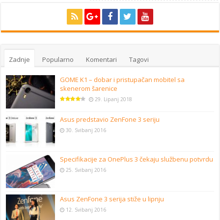
Zadnje
Popularno
Komentari
Tagovi
GOME K1 – dobar i pristupačan mobitel sa
skenerom šarenice
29. Lipanj 2018
Asus predstavio ZenFone 3 seriju
30. Svibanj 2016
Specifikacije za OnePlus 3 čekaju službenu potvrdu
25. Svibanj 2016
Asus ZenFone 3 serija stiže u lipnju
12. Svibanj 2016