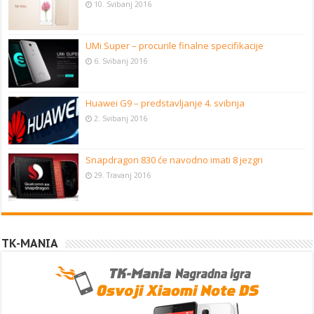
10. Svibanj 2016
UMi Super – procurile finalne specifikacije
6. Svibanj 2016
Huawei G9 – predstavljanje 4. svibnja
2. Svibanj 2016
Snapdragon 830 će navodno imati 8 jezgri
29. Travanj 2016
TK-MANIA