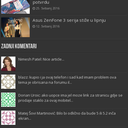
potvrdu
25. Svibanj 2016
Asus ZenFone 3 serija stiže u lipnju
12. Svibanj 2016
Zadnji komentari
Nimesh Patel: Nice article...
blazz: kupio i ja ovaj telefon i sad kad imam problem ova
tema je obrisana na forumu il...
Dorian Uroic: ako uopce ima jel moze link za stranicu gdje se
prodaje staklo za ovaj mobitel...
Matej Šovi Martinović: Bilo bi odlično da bude 5 ili 5.2 inča
ekran...