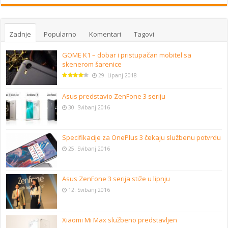
Zadnje
Popularno
Komentari
Tagovi
GOME K1 – dobar i pristupačan mobitel sa
skenerom šarenice
29. Lipanj 2018
Asus predstavio ZenFone 3 seriju
30. Svibanj 2016
Specifikacije za OnePlus 3 čekaju službenu potvrdu
25. Svibanj 2016
Asus ZenFone 3 serija stiže u lipnju
12. Svibanj 2016
Xiaomi Mi Max službeno predstavljen