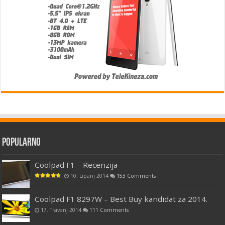
Popularno
Coolpad F1 – Recenzija
10. Lipanj 2014
153 Comments
Coolpad F1 8297W – Best Buy kandidat za 2014.
17. Travanj 2014
111 Comments