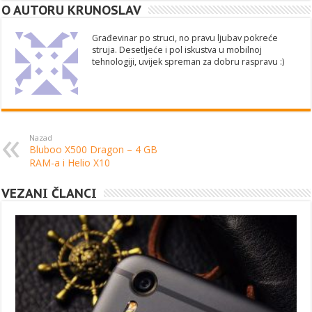
O AUTORU KRUNOSLAV
Građevinar po struci, no pravu ljubav pokreće
struja. Desetljeće i pol iskustva u mobilnoj
tehnologiji, uvijek spreman za dobru raspravu :)
Nazad
Bluboo X500 Dragon – 4 GB
RAM-a i Helio X10
VEZANI ČLANCI