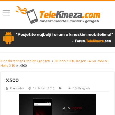
Kineski mobiteli, tableti i gadgeti
»
Bluboo X500 Dragon - 4 GB RAM-a i
Helio X10
»
x500
X500
Krunoslav
31. Svibanj 2015
164 Pregleda