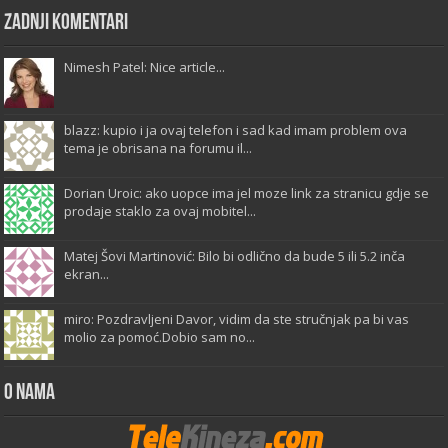
Zadnji komentari
Nimesh Patel: Nice article...
blazz: kupio i ja ovaj telefon i sad kad imam problem ova
tema je obrisana na forumu il...
Dorian Uroic: ako uopce ima jel moze link za stranicu gdje se
prodaje staklo za ovaj mobitel...
Matej Šovi Martinović: Bilo bi odlično da bude 5 ili 5.2 inča
ekran...
miro: Pozdravljeni Davor, vidim da ste stručnjak pa bi vas
molio za pomoć.Dobio sam no...
O Nama