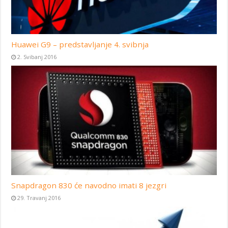
Huawei G9 – predstavljanje 4. svibnja
2. Svibanj 2016
Snapdragon 830 će navodno imati 8 jezgri
29. Travanj 2016