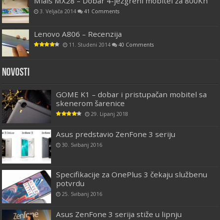
Mlais MX28 – Dobar 4-jezgreni mobitel za 800Kn
3. Veljača 2014
41 Comments
Lenovo A806 – Recenzija
11. Studeni 2014
40 Comments
Novosti
GOME K1 – dobar i pristupačan mobitel sa
skenerom šarenice
29. Lipanj 2018
Asus predstavio ZenFone 3 seriju
30. Svibanj 2016
Specifikacije za OnePlus 3 čekaju službenu
potvrdu
25. Svibanj 2016
Asus ZenFone 3 serija stiže u lipnju