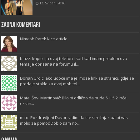
12. Svibanj 2016
Zadnji komentari
Nimesh Patel: Nice article...
blazz: kupio i ja ovaj telefon i sad kad imam problem ova
tema je obrisana na forumu il...
Dorian Uroic: ako uopce ima jel moze link za stranicu gdje se
prodaje staklo za ovaj mobitel...
Matej Šovi Martinović: Bilo bi odlično da bude 5 ili 5.2 inča
ekran...
miro: Pozdravljeni Davor, vidim da ste stručnjak pa bi vas
molio za pomoć.Dobio sam no...