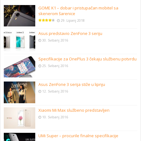
GOME K1 – dobar i pristupačan mobitel sa
skenerom šarenice
29. Lipanj 2018
Asus predstavio ZenFone 3 seriju
30. Svibanj 2016
Specifikacije za OnePlus 3 čekaju službenu potvrdu
25. Svibanj 2016
Asus ZenFone 3 serija stiže u lipnju
12. Svibanj 2016
Xiaomi Mi Max službeno predstavljen
10. Svibanj 2016
UMi Super – procurile finalne specifikacije