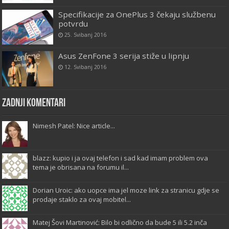
Specifikacije za OnePlus 3 čekaju službenu
potvrdu
25. Svibanj 2016
Asus ZenFone 3 serija stiže u lipnju
12. Svibanj 2016
Zadnji komentari
Nimesh Patel: Nice article...
blazz: kupio i ja ovaj telefon i sad kad imam problem ova
tema je obrisana na forumu il...
Dorian Uroic: ako uopce ima jel moze link za stranicu gdje se
prodaje staklo za ovaj mobitel...
Matej Šovi Martinović: Bilo bi odlično da bude 5 ili 5.2 inča