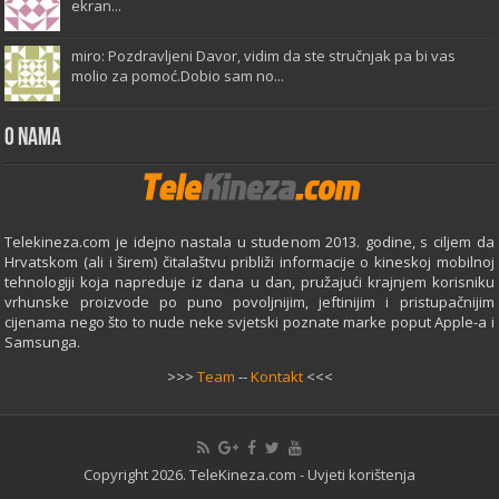
ekran...
miro: Pozdravljeni Davor, vidim da ste stručnjak pa bi vas
molio za pomoć.Dobio sam no...
O Nama
Telekineza.com je idejno nastala u studenom 2013. godine, s ciljem da
Hrvatskom (ali i širem) čitalaštvu približi informacije o kineskoj mobilnoj
tehnologiji koja napreduje iz dana u dan, pružajući krajnjem korisniku
vrhunske proizvode po puno povoljnijim, jeftinijim i pristupačnijim
cijenama nego što to nude neke svjetski poznate marke poput Apple-a i
Samsunga.
>>>
Team
--
Kontakt
<<<
Copyright 2026. TeleKineza.com -
Uvjeti korištenja