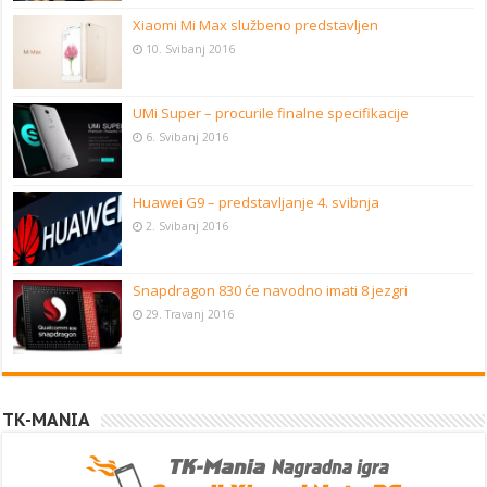
Xiaomi Mi Max službeno predstavljen
10. Svibanj 2016
UMi Super – procurile finalne specifikacije
6. Svibanj 2016
Huawei G9 – predstavljanje 4. svibnja
2. Svibanj 2016
Snapdragon 830 će navodno imati 8 jezgri
29. Travanj 2016
TK-MANIA