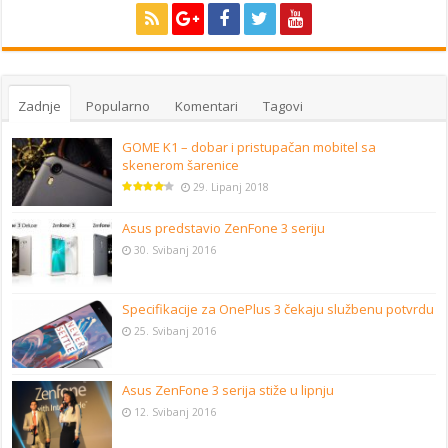
Zadnje
Popularno
Komentari
Tagovi
GOME K1 – dobar i pristupačan mobitel sa
skenerom šarenice
29. Lipanj 2018
Asus predstavio ZenFone 3 seriju
30. Svibanj 2016
Specifikacije za OnePlus 3 čekaju službenu potvrdu
25. Svibanj 2016
Asus ZenFone 3 serija stiže u lipnju
12. Svibanj 2016