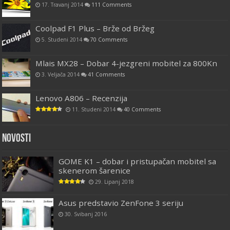
17. Travanj 2014
111 Comments
Coolpad F1 Plus – Brže od Bržeg
5. Studeni 2014
70 Comments
Mlais MX28 – Dobar 4-jezgreni mobitel za 800Kn
3. Veljača 2014
41 Comments
Lenovo A806 – Recenzija
11. Studeni 2014
40 Comments
Novosti
GOME K1 – dobar i pristupačan mobitel sa
skenerom šarenice
29. Lipanj 2018
Asus predstavio ZenFone 3 seriju
30. Svibanj 2016