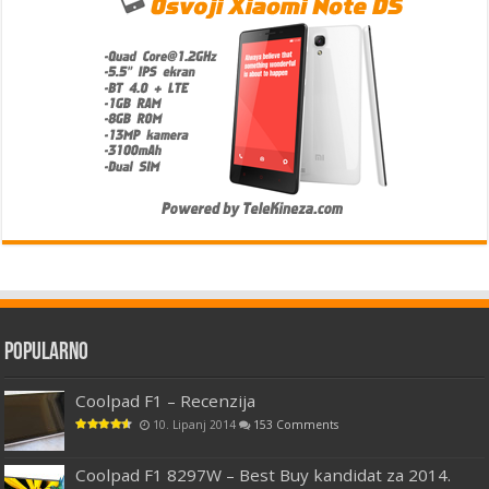
Popularno
Coolpad F1 – Recenzija
10. Lipanj 2014
153 Comments
Coolpad F1 8297W – Best Buy kandidat za 2014.