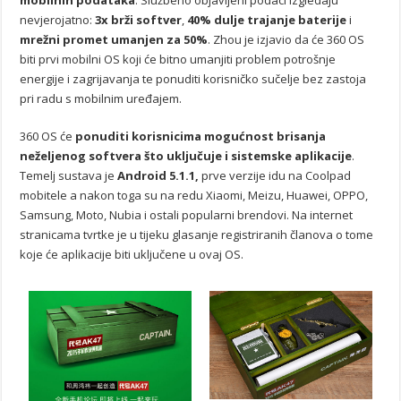
nevjerojatno:
3x brži softver
,
40% dulje trajanje baterije
i
mrežni promet umanjen za 50%
. Zhou je izjavio da će 360 OS
biti prvi mobilni OS koji će bitno umanjiti problem potrošnje
energije i zagrijavanja te ponuditi korisničko sučelje bez zastoja
pri radu s mobilnim uređajem.
360 OS će
ponuditi korisnicima mogućnost brisanja
neželjenog softvera što uključuje i sistemske aplikacije
.
Temelj sustava je
Android 5.1.1,
prve verzije idu na Coolpad
mobitele a nakon toga su na redu Xiaomi, Meizu, Huawei, OPPO,
Samsung, Moto, Nubia i ostali popularni brendovi. Na internet
stranicama tvrtke je u tijeku glasanje registriranih članova o tome
koje će aplikacije biti uključene u ovaj OS.