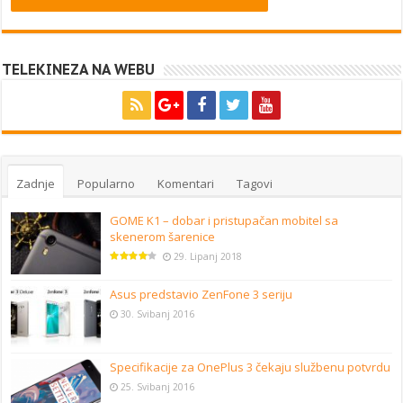
TELEKINEZA NA WEBU
Zadnje
Popularno
Komentari
Tagovi
GOME K1 – dobar i pristupačan mobitel sa
skenerom šarenice
29. Lipanj 2018
Asus predstavio ZenFone 3 seriju
30. Svibanj 2016
Specifikacije za OnePlus 3 čekaju službenu potvrdu
25. Svibanj 2016