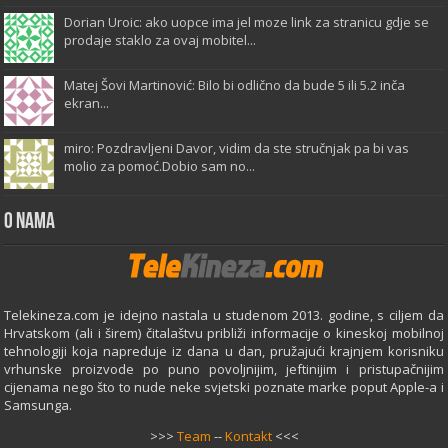
Dorian Uroic: ako uopce ima jel moze link za stranicu gdje se
prodaje staklo za ovaj mobitel...
Matej Šovi Martinović: Bilo bi odlično da bude 5 ili 5.2 inča
ekran...
miro: Pozdravljeni Davor, vidim da ste stručnjak pa bi vas
molio za pomoć.Dobio sam no...
O Nama
Telekineza.com je idejno nastala u studenom 2013. godine, s ciljem da
Hrvatskom (ali i širem) čitalaštvu približi informacije o kineskoj mobilnoj
tehnologiji koja napreduje iz dana u dan, pružajući krajnjem korisniku
vrhunske proizvode po puno povoljnijim, jeftinijim i pristupačnijim
cijenama nego što to nude neke svjetski poznate marke poput Apple-a i
Samsunga.
>>>
Team
--
Kontakt
<<<