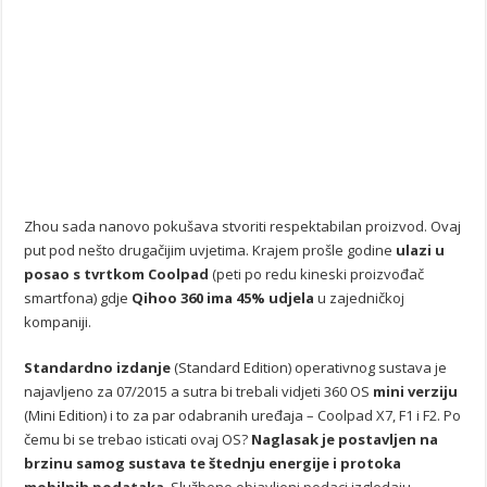
Zhou sada nanovo pokušava stvoriti respektabilan proizvod. Ovaj
put pod nešto drugačijim uvjetima. Krajem prošle godine
ulazi u
posao s tvrtkom Coolpad
(peti po redu kineski proizvođač
smartfona) gdje
Qihoo 360 ima 45% udjela
u zajedničkoj
kompaniji.
Standardno izdanje
(Standard Edition) operativnog sustava je
najavljeno za 07/2015 a sutra bi trebali vidjeti 360 OS
mini verziju
(Mini Edition) i to za par odabranih uređaja – Coolpad X7, F1 i F2. Po
čemu bi se trebao isticati ovaj OS?
Naglasak je postavljen na
brzinu samog sustava te štednju energije i protoka
mobilnih podataka
. Službeno objavljeni podaci izgledaju