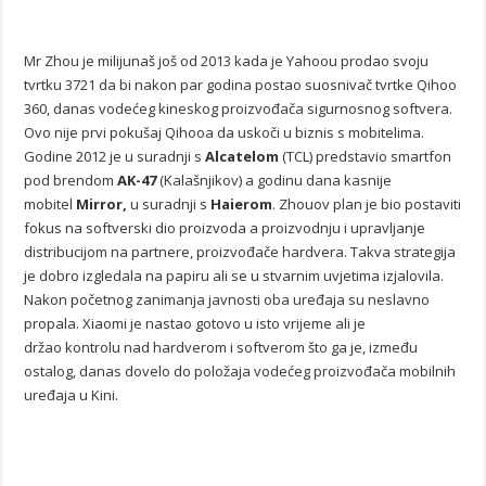
Mr Zhou je milijunaš još od 2013 kada je Yahoou prodao svoju
tvrtku 3721 da bi nakon par godina postao suosnivač tvrtke Qihoo
360, danas vodećeg kineskog proizvođača sigurnosnog softvera.
Ovo nije prvi pokušaj Qihooa da uskoči u biznis s mobitelima.
Godine 2012 je u suradnji s
Alcatelom
(TCL) predstavio smartfon
pod brendom
AK-47
(Kalašnjikov) a godinu dana kasnije
mobitel
Mirror,
u suradnji s
Haierom
. Zhouov plan je bio postaviti
fokus na softverski dio proizvoda a proizvodnju i upravljanje
distribucijom na partnere, proizvođače hardvera. Takva strategija
je dobro izgledala na papiru ali se u stvarnim uvjetima izjalovila.
Nakon početnog zanimanja javnosti oba uređaja su neslavno
propala. Xiaomi je nastao gotovo u isto vrijeme ali je
držao kontrolu nad hardverom i softverom što ga je, između
ostalog, danas dovelo do položaja vodećeg proizvođača mobilnih
uređaja u Kini.