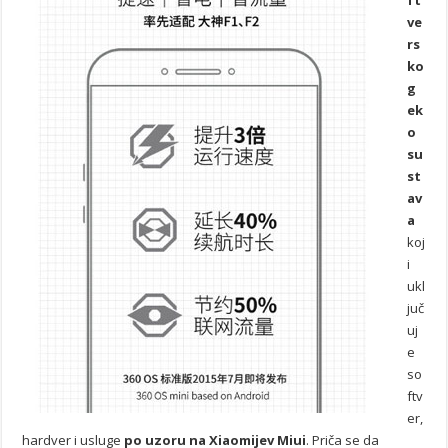
ve
rs
ko
g
ek
o
su
st
av
a
koj
i
ukl
juč
uj
e
so
ftv
er,
hardver i usluge
po uzoru na Xiaomijev Miui
. Priča se da