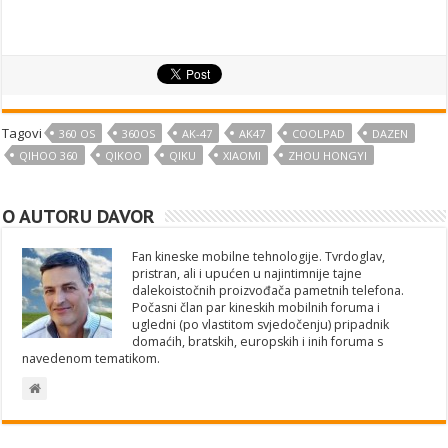
Tagovi
360 OS
360OS
AK-47
AK47
COOLPAD
DAZEN
QIHOO 360
QIKOO
QIKU
XIAOMI
ZHOU HONGYI
O AUTORU DAVOR
Fan kineske mobilne tehnologije. Tvrdoglav,
pristran, ali i upućen u najintimnije tajne
dalekoistočnih proizvođača pametnih telefona.
Počasni član par kineskih mobilnih foruma i
ugledni (po vlastitom svjedočenju) pripadnik
domaćih, bratskih, europskih i inih foruma s
navedenom tematikom.