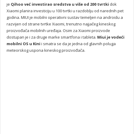
je
Qihoo već investirao sredstva u više od 200 tvrtki
dok
Xiaomi planira investiciju u 100 tvrtki u razdoblju od narednih pet
godina. MIUI je mobilni operativni sustav temeljen na androidu a
razvijen od strane tvrtke Xiaomi, trenutno najjačeg kineskog
proizvođača mobilnih uređaja. Osim za Xiaomi proizvode
dostupan je i za druge marke smartfona i tableta.
Miui je vodeći
mobilni OS u Kini
i smatra se da je jedna od glavnih poluga
meteorskog uspona kineskog proizvođača.