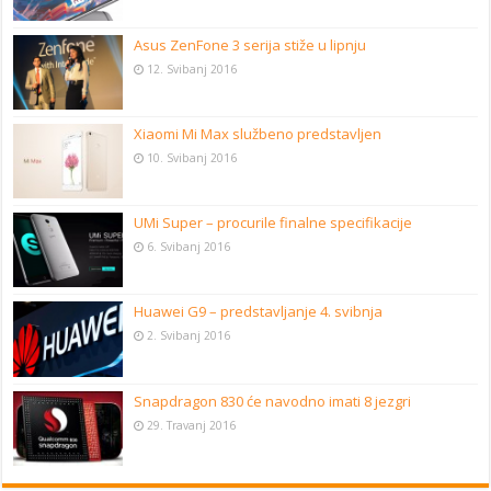
Asus ZenFone 3 serija stiže u lipnju
12. Svibanj 2016
Xiaomi Mi Max službeno predstavljen
10. Svibanj 2016
UMi Super – procurile finalne specifikacije
6. Svibanj 2016
Huawei G9 – predstavljanje 4. svibnja
2. Svibanj 2016
Snapdragon 830 će navodno imati 8 jezgri
29. Travanj 2016