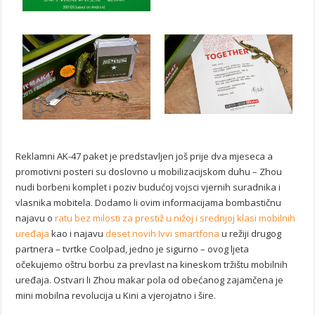
Reklamni AK-47 paket je predstavljen još prije dva mjeseca a
promotivni posteri su doslovno u mobilizacijskom duhu – Zhou
nudi borbeni komplet i poziv budućoj vojsci vjernih suradnika i
vlasnika mobitela. Dodamo li ovim informacijama bombastičnu
najavu o
ratu bez milosti za prestiž u nižoj i srednjoj klasi mobilnih
uređaja
kao i najavu
deset novih Ivvi smartfona
u režiji drugog
partnera – tvrtke Coolpad, jedno je sigurno – ovog ljeta
očekujemo oštru borbu za prevlast na kineskom tržištu mobilnih
uređaja. Ostvari li Zhou makar pola od obećanog zajamčena je
mini mobilna revolucija u Kini a vjerojatno i šire.