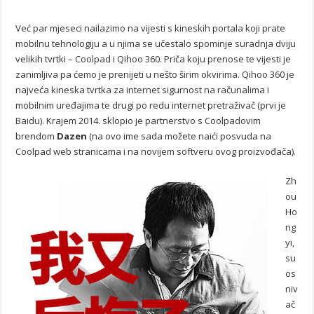
Već par mjeseci nailazimo na vijesti s kineskih portala koji prate
mobilnu tehnologiju a u njima se učestalo spominje suradnja dviju
velikih tvrtki – Coolpad i Qihoo 360. Priča koju prenose te vijesti je
zanimljiva pa ćemo je prenijeti u nešto širim okvirima. Qihoo 360 je
najveća kineska tvrtka za internet sigurnost na računalima i
mobilnim uređajima te drugi po redu internet pretraživač (prvi je
Baidu). Krajem 2014. sklopio je partnerstvo s Coolpadovim
brendom
Dazen
(na ovo ime sada možete naići posvuda na
Coolpad web stranicama i na novijem softveru ovog proizvođača).
Zh
ou
Ho
ng
yi,
su
os
niv
ač