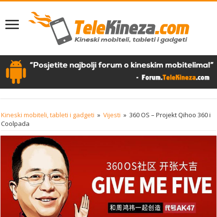
Kineski mobiteli, tableti i gadgeti
»
Vijesti
»
360 OS – Projekt Qihoo 360 i
Coolpada