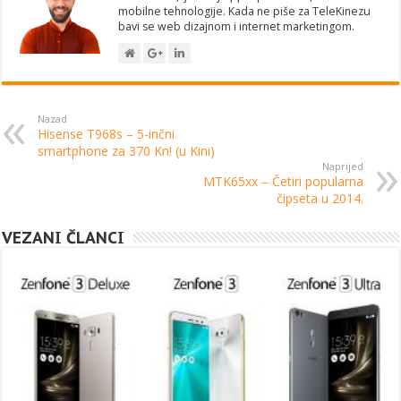
mobilne tehnologije. Kada ne piše za TeleKinezu
bavi se web dizajnom i internet marketingom.
Nazad
Hisense T968s – 5-inčni
smartphone za 370 Kn! (u Kini)
Naprijed
MTK65xx – Četiri popularna
čipseta u 2014.
VEZANI ČLANCI