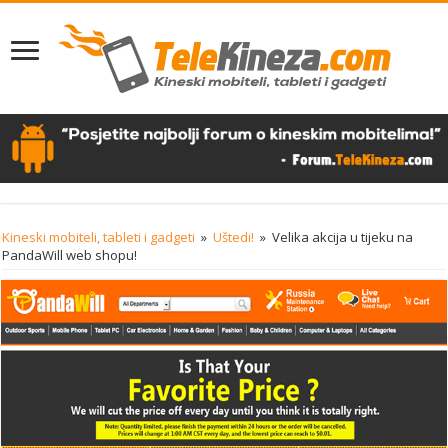
Kineski mobiteli, tableti i gadgeti
»
Uštedi!
»
Velika akcija u tijeku na
PandaWill web shopu!