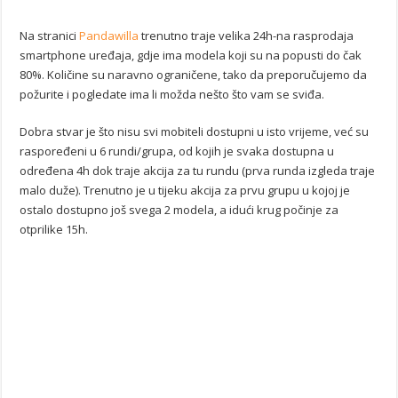
Na stranici
Pandawilla
trenutno traje velika 24h-na rasprodaja
smartphone uređaja, gdje ima modela koji su na popusti do čak
80%. Količine su naravno ograničene, tako da preporučujemo da
požurite i pogledate ima li možda nešto što vam se sviđa.
Dobra stvar je što nisu svi mobiteli dostupni u isto vrijeme, već su
raspoređeni u 6 rundi/grupa, od kojih je svaka dostupna u
određena 4h dok traje akcija za tu rundu (prva runda izgleda traje
malo duže). Trenutno je u tijeku akcija za prvu grupu u kojoj je
ostalo dostupno još svega 2 modela, a idući krug počinje za
otprilike 15h.