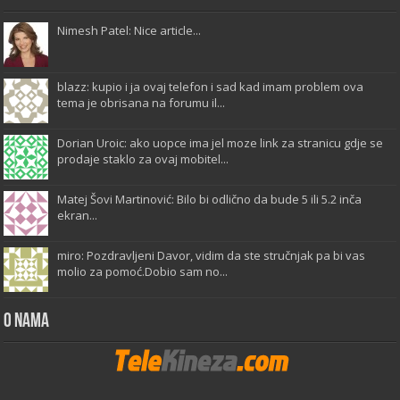
Nimesh Patel: Nice article...
blazz: kupio i ja ovaj telefon i sad kad imam problem ova
tema je obrisana na forumu il...
Dorian Uroic: ako uopce ima jel moze link za stranicu gdje se
prodaje staklo za ovaj mobitel...
Matej Šovi Martinović: Bilo bi odlično da bude 5 ili 5.2 inča
ekran...
miro: Pozdravljeni Davor, vidim da ste stručnjak pa bi vas
molio za pomoć.Dobio sam no...
O Nama