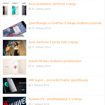
Asus predstavio ZenFone 3 seriju
30. Svibanj 2016
Specifikacije za OnePlus 3 čekaju službenu potvrdu
25. Svibanj 2016
Asus ZenFone 3 serija stiže u lipnju
12. Svibanj 2016
Xiaomi Mi Max službeno predstavljen
10. Svibanj 2016
UMi Super – procurile finalne specifikacije
6. Svibanj 2016
Huawei G9 – predstavljanje 4. svibnja
2. Svibanj 2016