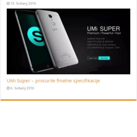
10. Svibanj 2016
UMi Super – procurile finalne specifikacije
6. Svibanj 2016