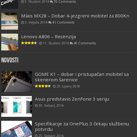
5. Studeni 2014
70 Comments
Mlais MX28 – Dobar 4-jezgreni mobitel za 800Kn
3. Veljača 2014
41 Comments
Lenovo A806 – Recenzija
11. Studeni 2014
40 Comments
Novosti
GOME K1 – dobar i pristupačan mobitel sa
skenerom šarenice
29. Lipanj 2018
Asus predstavio ZenFone 3 seriju
30. Svibanj 2016
Specifikacije za OnePlus 3 čekaju službenu
potvrdu
25. Svibanj 2016