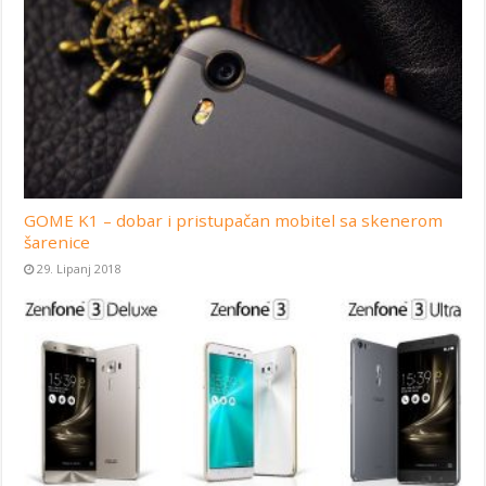
GOME K1 – dobar i pristupačan mobitel sa skenerom
šarenice
29. Lipanj 2018