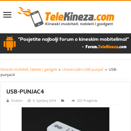
Kineski mobiteli, tableti i gadgeti
»
Univerzalni USB punjač
»
USB-
punjac4
USB-PUNJAC4
Dražen
6. Siječanj 2014
322 Pregleda