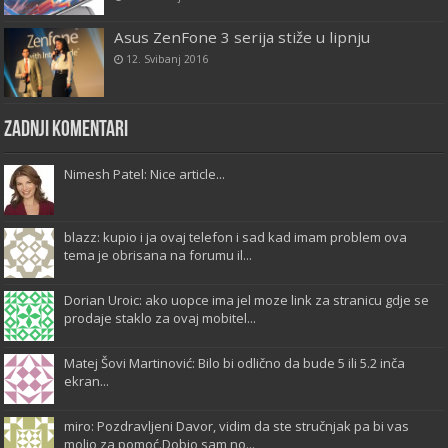
Asus ZenFone 3 serija stiže u lipnju
12. Svibanj 2016
Zadnji komentari
Nimesh Patel: Nice article...
blazz: kupio i ja ovaj telefon i sad kad imam problem ova
tema je obrisana na forumu il...
Dorian Uroic: ako uopce ima jel moze link za stranicu gdje se
prodaje staklo za ovaj mobitel...
Matej Šovi Martinović: Bilo bi odlično da bude 5 ili 5.2 inča
ekran...
miro: Pozdravljeni Davor, vidim da ste stručnjak pa bi vas
molio za pomoć.Dobio sam no...