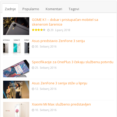
Zadnje
Popularno
Komentari
Tagovi
GOME K1 – dobar i pristupačan mobitel sa
skenerom šarenice
29. Lipanj 2018
Asus predstavio ZenFone 3 seriju
30. Svibanj 2016
Specifikacije za OnePlus 3 čekaju službenu potvrdu
25. Svibanj 2016
Asus ZenFone 3 serija stiže u lipnju
12. Svibanj 2016
Xiaomi Mi Max službeno predstavljen
10. Svibanj 2016