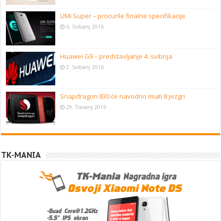
UMi Super – procurile finalne specifikacije
6. Svibanj 2016
Huawei G9 – predstavljanje 4. svibnja
2. Svibanj 2016
Snapdragon 830 će navodno imati 8 jezgri
29. Travanj 2016
TK-MANIA