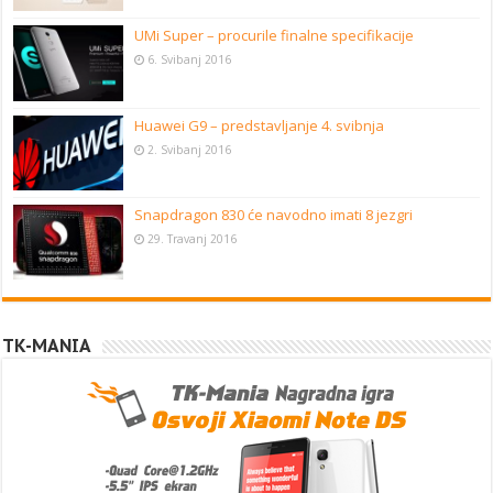
UMi Super – procurile finalne specifikacije
6. Svibanj 2016
Huawei G9 – predstavljanje 4. svibnja
2. Svibanj 2016
Snapdragon 830 će navodno imati 8 jezgri
29. Travanj 2016
TK-MANIA