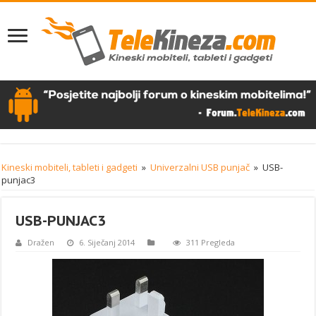
Kineski mobiteli, tableti i gadgeti
»
Univerzalni USB punjač
»
USB-
punjac3
USB-PUNJAC3
Dražen
6. Siječanj 2014
311 Pregleda