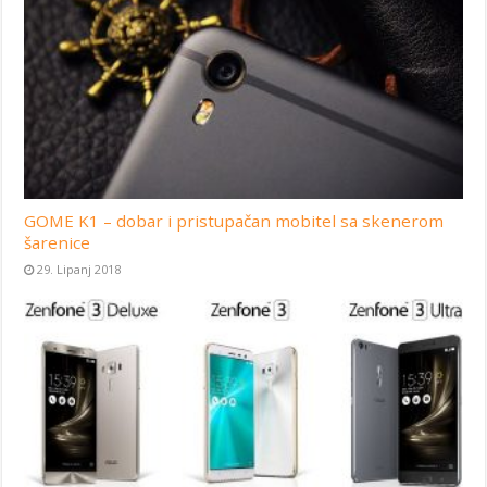
GOME K1 – dobar i pristupačan mobitel sa skenerom
šarenice
29. Lipanj 2018