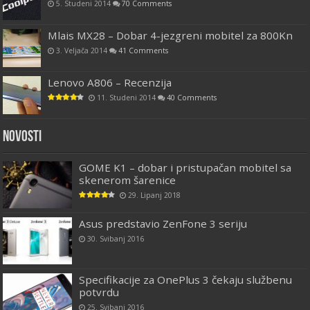
5. Studeni 2014
70 Comments
Mlais MX28 – Dobar 4-jezgreni mobitel za 800Kn
3. Veljača 2014
41 Comments
Lenovo A806 – Recenzija
11. Studeni 2014
40 Comments
Novosti
GOME K1 – dobar i pristupačan mobitel sa
skenerom šarenice
29. Lipanj 2018
Asus predstavio ZenFone 3 seriju
30. Svibanj 2016
Specifikacije za OnePlus 3 čekaju službenu
potvrdu
25. Svibanj 2016