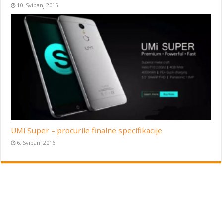
10. Svibanj 2016
UMi Super – procurile finalne specifikacije
6. Svibanj 2016