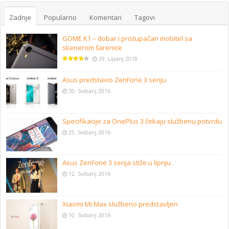
Zadnje
Popularno
Komentari
Tagovi
GOME K1 – dobar i pristupačan mobitel sa
skenerom šarenice
29. Lipanj 2018
Asus predstavio ZenFone 3 seriju
30. Svibanj 2016
Specifikacije za OnePlus 3 čekaju službenu potvrdu
25. Svibanj 2016
Asus ZenFone 3 serija stiže u lipnju
12. Svibanj 2016
Xiaomi Mi Max službeno predstavljen
10. Svibanj 2016