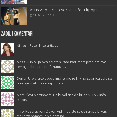
Asus ZenFone 3 serija stiže u lipnju
12. Svibanj 2016
Zadnji komentari
Nimesh Patel: Nice article...
blazz: kupio i ja ovaj telefon i sad kad imam problem ova
tema je obrisana na forumu il...
Dorian Uroic: ako uopce ima jel moze link za stranicu gdje se
prodaje staklo za ovaj mobitel...
Matej Šovi Martinović: Bilo bi odlično da bude 5 ili 5.2 inča
ekran...
miro: Pozdravljeni Davor, vidim da ste stručnjak pa bi vas
molio za pomoć.Dobio sam no...