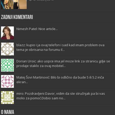
Zadnji komentari
Nimesh Patel: Nice article...
blazz: kupio i ja ovaj telefon i sad kad imam problem ova
tema je obrisana na forumu il...
Dorian Uroic: ako uopce ima jel moze link za stranicu gdje se
prodaje staklo za ovaj mobitel...
Matej Šovi Martinović: Bilo bi odlično da bude 5 ili 5.2 inča
ekran...
miro: Pozdravljeni Davor, vidim da ste stručnjak pa bi vas
molio za pomoć.Dobio sam no...
O Nama