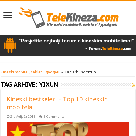
Kineski mobiteli, tableti i gadgeti
»
Tag arhive: Yixun
TAG ARHIVE:
YIXUN
Kineski bestseleri – Top 10 kineskih
mobitela
21. Veljača 2015
5 Comments