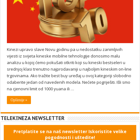
Kinezi upravo slave Novu godinu pa u nedostatku zanimljivih
vijesti iz svijeta kineske mobilne tehnologije donosimo malu
analizu u kojoj ćemo pokušati otkriti koji su kineski bestseleri u
srednjoj klasi trenutno najprodavaniji u najboljim kineskim on-line
trgovinama. Ako tražite best buy uređaj u ovoj kategoriji slobodno
odaberite jedan od navedenih modela. Nećete pogriješiti. Išli smo
na cjenovni limit od 1000 yuana ili …
Opširnije »
TELEKINEZA NEWSLETTER
Pretplatite se na naš newsletter Iskoristite velike
pogodnosti i uštedite!