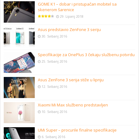
GOME K1 – dobar i pristupačan mobitel sa
skenerom šarenice
29. Lipanj 2018
Asus predstavio ZenFone 3 seriju
30. Svibanj 2016
Specifikacije za OnePlus 3 čekaju službenu potvrdu
25. Svibanj 2016
Asus ZenFone 3 serija stiže u lipnju
12. Svibanj 2016
Xiaomi Mi Max službeno predstavljen
10. Svibanj 2016
UMi Super – procurile finalne specifikacije
6. Svibanj 2016